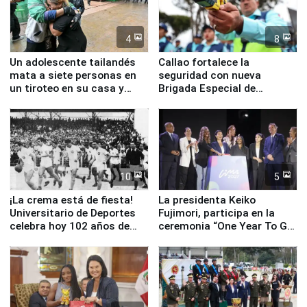
4
8
Un adolescente tailandés
Callao fortalece la
mata a siete personas en
seguridad con nueva
un tiroteo en su casa y
Brigada Especial de
escuela
Turismo y moderno
equipamiento para
Serenazgo
10
5
¡La crema está de fiesta!
La presidenta Keiko
Universitario de Deportes
Fujimori, participa en la
celebra hoy 102 años de
ceremonia “One Year To Go
fundación
de Lima 2027”