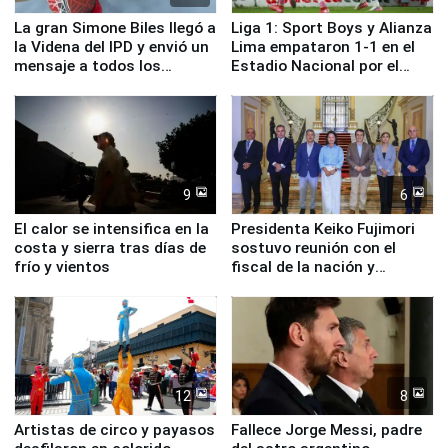
La gran Simone Biles llegó a
Liga 1: Sport Boys y Alianza
la Videna del IPD y envió un
Lima empataron 1-1 en el
mensaje a todos los
Estadio Nacional por el
deportistas del Perú
Torneo Clausura
9
6
El calor se intensifica en la
Presidenta Keiko Fujimori
costa y sierra tras días de
sostuvo reunión con el
frío y vientos
fiscal de la nación y
ministros de Estado
12
8
Artistas de circo y payasos
Fallece Jorge Messi, padre