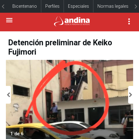
Bicentenario
Perfiles
Especiales
Normas legales
Detención preliminar de Keiko
Fujimori
1 de 6