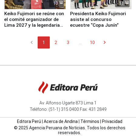
10
11
Keiko Fujimori se reúne con
Presidenta Keiko Fujimori
el comité organizador de
asiste al concurso
Lima 2027 y la legendaria
ecuestre “Copa Junín”
Simone Biles
chevron_left
chevron_right
1
2
3
...
10
Av. Alfonso Ugarte 873 Lima 1
Teléfono: (51-1) 315 0400 Fax: 431 2849
Editora Perú
|
Acerca de Andina
|
Términos
|
Privacidad
© 2025 Agencia Peruana de Noticias. Todos los derechos
reservados.