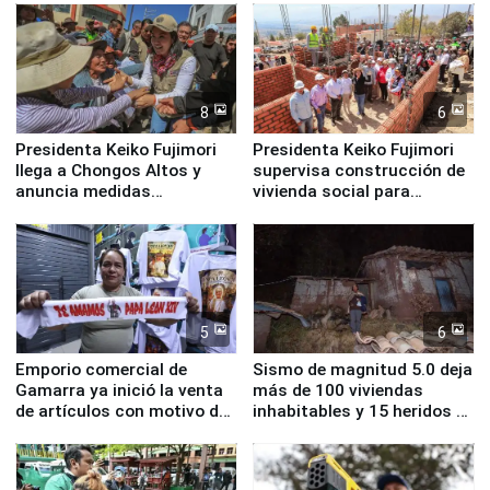
8
6
Presidenta Keiko Fujimori
Presidenta Keiko Fujimori
llega a Chongos Altos y
supervisa construcción de
anuncia medidas
vivienda social para
inmediatas en vivienda,
familias afectadas por
educación, salud y empleo
sismo en Junín
5
6
Emporio comercial de
Sismo de magnitud 5.0 deja
Gamarra ya inició la venta
más de 100 viviendas
de artículos con motivo de
inhabitables y 15 heridos en
la visita del papa León XIV
Junín