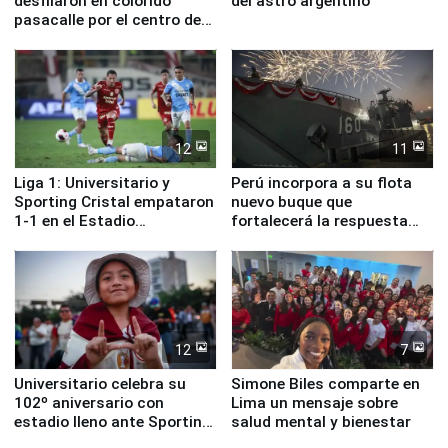
desfilaron en colorido
del astro argentino
pasacalle por el centro de
Lima
12
11
Liga 1: Universitario y
Perú incorpora a su flota
Sporting Cristal empataron
nuevo buque que
1-1 en el Estadio
fortalecerá la respuesta
Monumental
ante el fenómeno El Niño
12
7
Universitario celebra su
Simone Biles comparte en
102º aniversario con
Lima un mensaje sobre
estadio lleno ante Sporting
salud mental y bienestar
Cristal