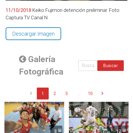
11/10/2018
Keiko Fujimori detención preliminar. Foto:
Captura TV Canal N
Descargar Imagen
Galería
Buscar
Fotográfica
chevron_left
chevron_right
1
2
3
...
10
8
12