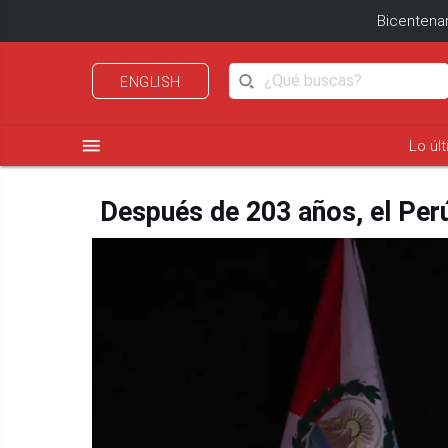
Bicentenar
ENGLISH
menu
Lo úl
Después de 203 años, el Perú