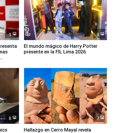
9
8
presenta
El mundo mágico de Harry Potter
rmas
presente en la FIL Lima 2026
8
7
mics
Hallazgo en Cerro Mayal revela