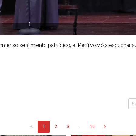
enso sentimiento patriótico, el Perú volvió a escuchar su 
chevron_left
chevron_right
1
2
3
...
10