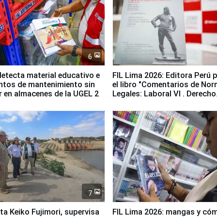
6
etecta material educativo e
FIL Lima 2026: Editora Perú 
ntos de mantenimiento sin
el libro "Comentarios de No
ir en almacenes de la UGEL 2
Legales: Laboral Vl . Derecho
Colectivo"
7
ta Keiko Fujimori, supervisa
FIL Lima 2026: mangas y có