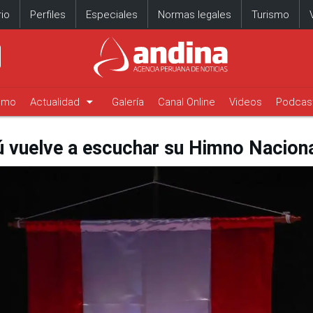
io
Perfiles
Especiales
Normas legales
Turismo
arrow_drop_down
timo
Actualidad
Galería
Canal Online
Videos
Podcas
 vuelve a escuchar su Himno Nacional 