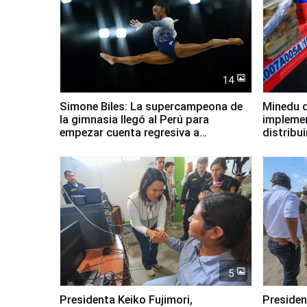
14
Simone Biles: La supercampeona de
Minedu d
la gimnasia llegó al Perú para
impleme
empezar cuenta regresiva a
distribu
Panamericanos Lima 2027
5
Presidenta Keiko Fujimori,
Presiden