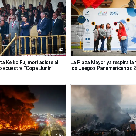
6
ta Keiko Fujimori asiste al
La Plaza Mayor ya respira la 
 ecuestre “Copa Junín”
los Juegos Panamericanos 