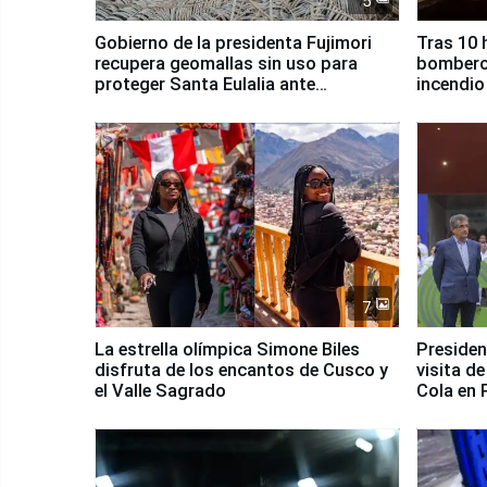
5
Gobierno de la presidenta Fujimori
Tras 10 
recupera geomallas sin uso para
bomberos
proteger Santa Eulalia ante
incendio
Fenómeno El Niño
Santiago
7
La estrella olímpica Simone Biles
Presiden
disfruta de los encantos de Cusco y
visita d
el Valle Sagrado
Cola en