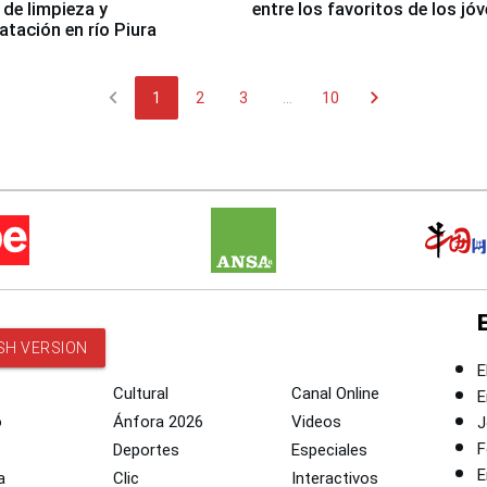
 de limpieza y
entre los favoritos de los jó
tación en río Piura
chevron_left
chevron_right
1
2
3
...
10
SH VERSION
E
Cultural
Canal Online
E
o
Ánfora 2026
Videos
J
F
Deportes
Especiales
E
a
Clic
Interactivos