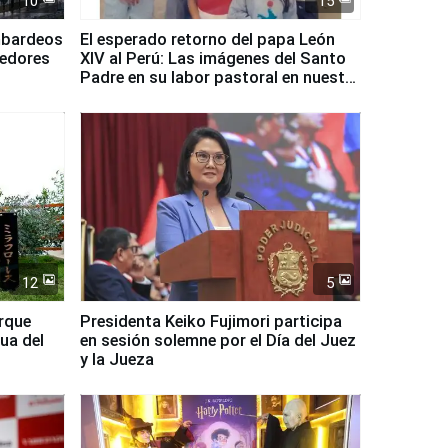
10
15
mbardeos
El esperado retorno del papa León
dedores
XIV al Perú: Las imágenes del Santo
Padre en su labor pastoral en nuestro
país
12
5
arque
Presidenta Keiko Fujimori participa
ua del
en sesión solemne por el Día del Juez
y la Jueza