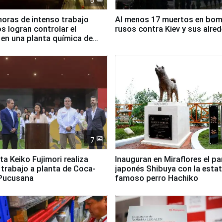
6
horas de intenso trabajo
Al menos 17 muertos en bo
 logran controlar el
rusos contra Kiev y sus alre
 en una planta química de
 de Chile
7
ta Keiko Fujimori realiza
Inauguran en Miraflores el p
e trabajo a planta de Coca-
japonés Shibuya con la estat
 Pucusana
famoso perro Hachiko