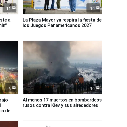
11
10
ste al
La Plaza Mayor ya respira la fiesta de
nín”
los Juegos Panamericanos 2027
6
10
bajo
Al menos 17 muertos en bombardeos
l
rusos contra Kiev y sus alrededores
ca de