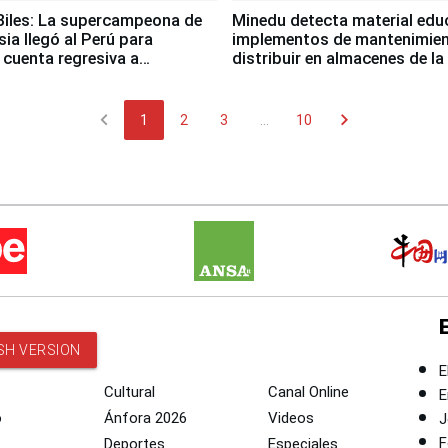
iles: La supercampeona de
Minedu detecta material edu
sia llegó al Perú para
implementos de mantenimien
cuenta regresiva a
distribuir en almacenes de l
icanos Lima 2027
chevron_left
chevron_right
1
2
3
...
10
SH VERSION
E
Cultural
Canal Online
E
o
Ánfora 2026
Videos
J
F
Deportes
Especiales