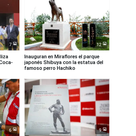
7
12
liza
Inauguran en Miraflores el parque
 Coca-
japonés Shibuya con la estatua del
famoso perro Hachiko
6
9