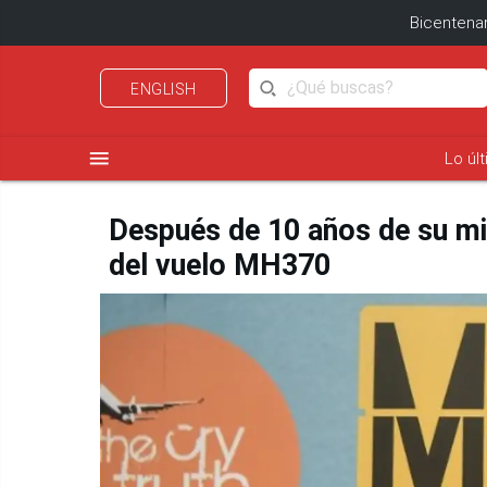
Bicentenar
ENGLISH
menu
Lo úl
Después de 10 años de su mis
del vuelo MH370