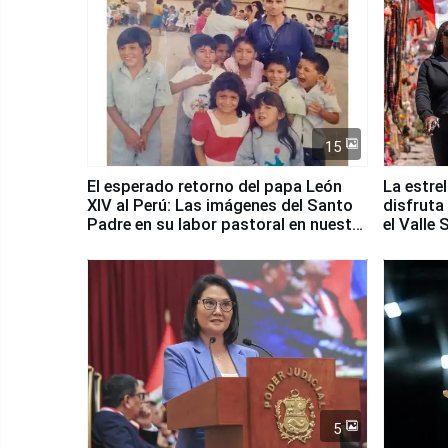
15
El esperado retorno del papa León
La estre
XIV al Perú: Las imágenes del Santo
disfruta
Padre en su labor pastoral en nuestro
el Valle
país
5