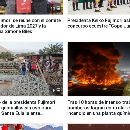
10
jimori se reúne con el comité
Presidenta Keiko Fujimori asi
dor de Lima 2027 y la
concurso ecuestre “Copa Ju
ia Simone Biles
5
 de la presidenta Fujimori
Tras 10 horas de intenso tra
 geomallas sin uso para
bomberos logran controlar e
 Santa Eulalia ante
incendio en una planta quími
o El Niño
Santiago de Chile