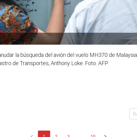
anudar la búsqueda del avión del vuelo MH370 de Malaysia
nistro de Transportes, Anthony Loke. Foto: AFP
chevron_left
chevron_right
1
2
3
...
10