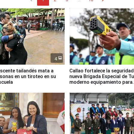
4
scente tailandés mata a
Callao fortalece la segurida
rsonas en un tiroteo en su
nueva Brigada Especial de T
scuela
moderno equipamiento para
Serenazgo