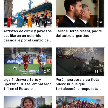
12
8
Artistas de circo y payasos
Fallece Jorge Messi, padre
desfilaron en colorido
del astro argentino
pasacalle por el centro de
Lima
12
11
Liga 1: Universitario y
Perú incorpora a su flota
Sporting Cristal empataron
nuevo buque que
1-1 en el Estadio
fortalecerá la respuesta
Monumental
ante el fenómeno El Niño