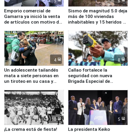
5
6
Emporio comercial de
Sismo de magnitud 5.0 deja
Gamarra ya inició la venta
más de 100 viviendas
de artículos con motivo de
inhabitables y 15 heridos en
la visita del papa León XIV
Junín
4
8
Un adolescente tailandés
Callao fortalece la
mata a siete personas en
seguridad con nueva
un tiroteo en su casa y
Brigada Especial de
escuela
Turismo y moderno
equipamiento para
Serenazgo
10
5
¡La crema está de fiesta!
La presidenta Keiko