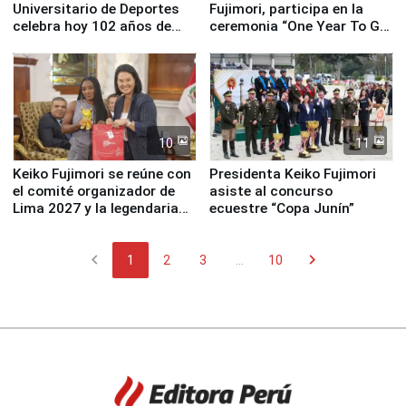
Universitario de Deportes
Fujimori, participa en la
celebra hoy 102 años de
ceremonia “One Year To Go
fundación
de Lima 2027”
10
11
Keiko Fujimori se reúne con
Presidenta Keiko Fujimori
el comité organizador de
asiste al concurso
Lima 2027 y la legendaria
ecuestre “Copa Junín”
Simone Biles
chevron_left
chevron_right
1
2
3
...
10