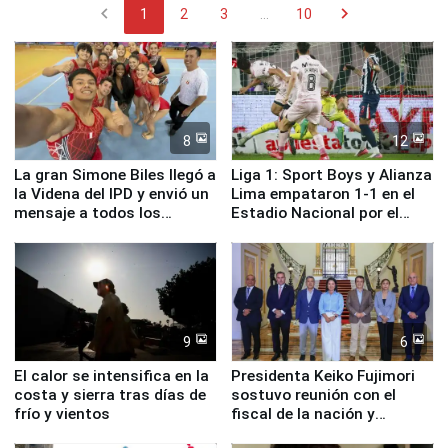
chevron_left
chevron_right
1
2
3
...
10
8
12
La gran Simone Biles llegó a
Liga 1: Sport Boys y Alianza
la Videna del IPD y envió un
Lima empataron 1-1 en el
mensaje a todos los
Estadio Nacional por el
deportistas del Perú
Torneo Clausura
9
6
El calor se intensifica en la
Presidenta Keiko Fujimori
costa y sierra tras días de
sostuvo reunión con el
frío y vientos
fiscal de la nación y
ministros de Estado