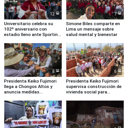
12
7
Universitario celebra su
Simone Biles comparte en
102º aniversario con
Lima un mensaje sobre
estadio lleno ante Sporting
salud mental y bienestar
Cristal
8
6
Presidenta Keiko Fujimori
Presidenta Keiko Fujimori
llega a Chongos Altos y
supervisa construcción de
anuncia medidas
vivienda social para
inmediatas en vivienda,
familias afectadas por
educación, salud y empleo
sismo en Junín