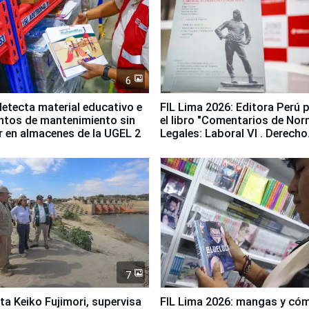
6
etecta material educativo e
FIL Lima 2026: Editora Perú 
ntos de mantenimiento sin
el libro "Comentarios de No
ir en almacenes de la UGEL 2
Legales: Laboral Vl . Derecho
Colectivo"
7
ta Keiko Fujimori, supervisa
FIL Lima 2026: mangas y có