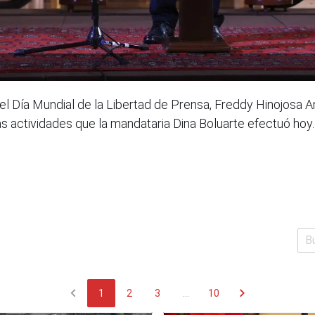
el Día Mundial de la Libertad de Prensa, Freddy Hinojosa A
las actividades que la mandataria Dina Boluarte efectuó h
chevron_left
chevron_right
1
2
3
...
10