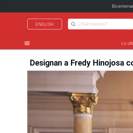
Bicentenar
ENGLISH
menu
Lo úl
Designan a Fredy Hinojosa c