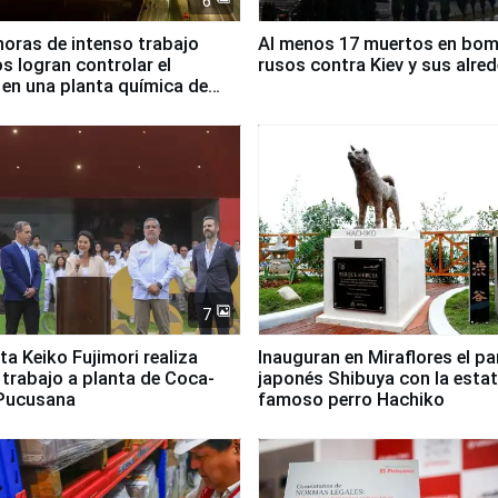
6
horas de intenso trabajo
Al menos 17 muertos en bo
 logran controlar el
rusos contra Kiev y sus alre
 en una planta química de
 de Chile
7
ta Keiko Fujimori realiza
Inauguran en Miraflores el p
e trabajo a planta de Coca-
japonés Shibuya con la estat
 Pucusana
famoso perro Hachiko