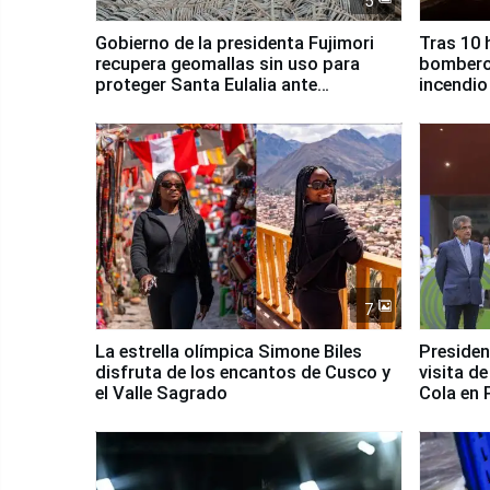
5
Gobierno de la presidenta Fujimori
Tras 10 
recupera geomallas sin uso para
bomberos
proteger Santa Eulalia ante
incendio
Fenómeno El Niño
Santiago
7
La estrella olímpica Simone Biles
Presiden
disfruta de los encantos de Cusco y
visita d
el Valle Sagrado
Cola en