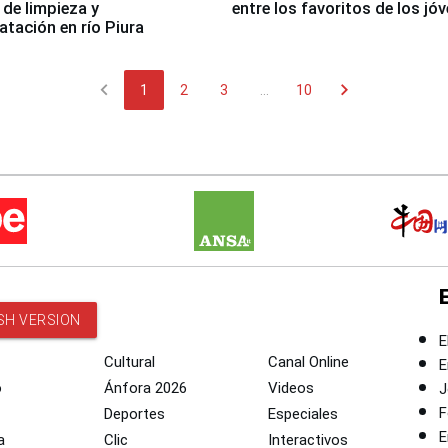
 de limpieza y
entre los favoritos de los jó
tación en río Piura
chevron_left
chevron_right
1
2
3
...
10
SH VERSION
E
Cultural
Canal Online
E
o
Ánfora 2026
Videos
J
F
Deportes
Especiales
E
a
Clic
Interactivos