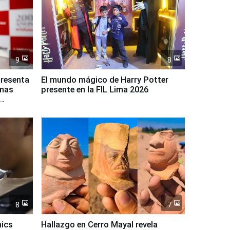
9
8
presenta
El mundo mágico de Harry Potter
rmas
presente en la FIL Lima 2026
8
7
mics
Hallazgo en Cerro Mayal revela