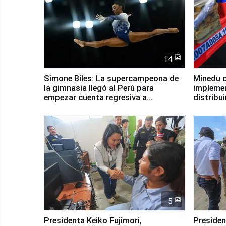
14
Simone Biles: La supercampeona de
Minedu d
la gimnasia llegó al Perú para
impleme
empezar cuenta regresiva a
distribu
Panamericanos Lima 2027
5
Presidenta Keiko Fujimori,
Presiden