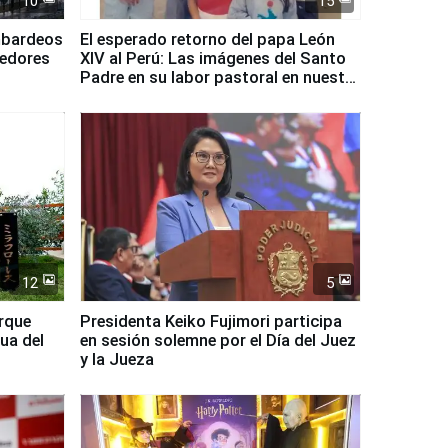
10
15
mbardeos
El esperado retorno del papa León
dedores
XIV al Perú: Las imágenes del Santo
Padre en su labor pastoral en nuestro
país
12
5
arque
Presidenta Keiko Fujimori participa
ua del
en sesión solemne por el Día del Juez
y la Jueza