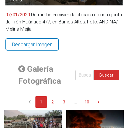
07/01/2020
Derrumbe en vivienda ubicada en una quinta
del jirón Huánuco 477, en Barrios Altos. Foto: ANDINA/
Melina Mejía
Descargar Imagen
Galería
Buscar
Fotográfica
chevron_left
chevron_right
1
2
3
...
10