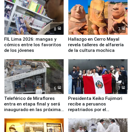
8
7
FIL Lima 2026: mangas y
Hallazgo en Cerro Mayal
cómics entre los favoritos
revela talleres de alfarería
de los jóvenes
de la cultura mochica
6
7
Teleférico de Miraflores
Presidenta Keiko Fujimori
entra en etapa final y será
recibe a peruanos
inaugurado en las próximas
repatriados por el
semanas
terremoto en Venezuela