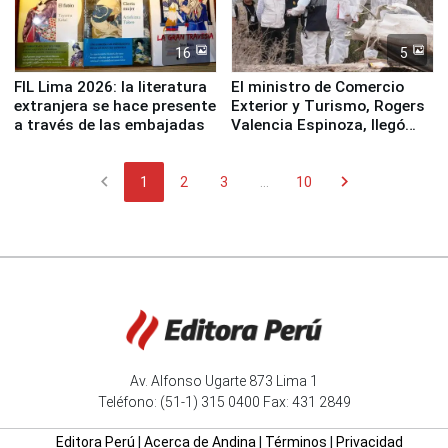
16
5
FIL Lima 2026: la literatura
El ministro de Comercio
extranjera se hace presente
Exterior y Turismo, Rogers
a través de las embajadas
Valencia Espinoza, llegó
esta mañana a la ciudad de
Nasca
chevron_left
chevron_right
1
2
3
...
10
Av. Alfonso Ugarte 873 Lima 1
Teléfono: (51-1) 315 0400 Fax: 431 2849
Editora Perú
|
Acerca de Andina
|
Términos
|
Privacidad