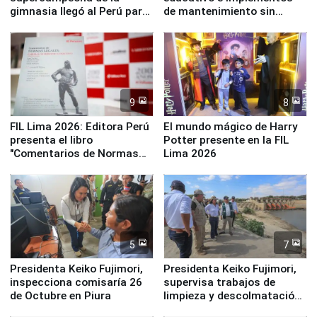
gimnasia llegó al Perú para
de mantenimiento sin
empezar cuenta regresiva a
distribuir en almacenes de
Panamericanos Lima 2027
la UGEL 2
9
8
FIL Lima 2026: Editora Perú
El mundo mágico de Harry
presenta el libro
Potter presente en la FIL
"Comentarios de Normas
Lima 2026
Legales: Laboral Vl .
Derecho Colectivo"
5
7
Presidenta Keiko Fujimori,
Presidenta Keiko Fujimori,
inspecciona comisaría 26
supervisa trabajos de
de Octubre en Piura
limpieza y descolmatación
en río Piura