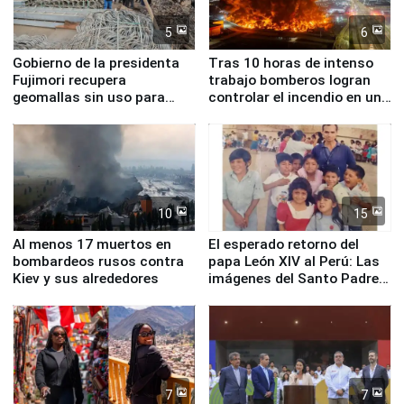
5
6
Gobierno de la presidenta
Tras 10 horas de intenso
Fujimori recupera
trabajo bomberos logran
geomallas sin uso para
controlar el incendio en una
proteger Santa Eulalia ante
planta química de Santiago
Fenómeno El Niño
de Chile
10
15
Al menos 17 muertos en
El esperado retorno del
bombardeos rusos contra
papa León XIV al Perú: Las
Kiev y sus alrededores
imágenes del Santo Padre
en su labor pastoral en
nuestro país
7
7