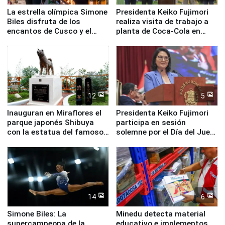
La estrella olímpica Simone
Presidenta Keiko Fujimori
Biles disfruta de los
realiza visita de trabajo a
encantos de Cusco y el
planta de Coca-Cola en
Valle Sagrado
Pucusana
12
5
Inauguran en Miraflores el
Presidenta Keiko Fujimori
parque japonés Shibuya
participa en sesión
con la estatua del famoso
solemne por el Día del Juez
perro Hachiko
y la Jueza
14
6
Simone Biles: La
Minedu detecta material
supercampeona de la
educativo e implementos