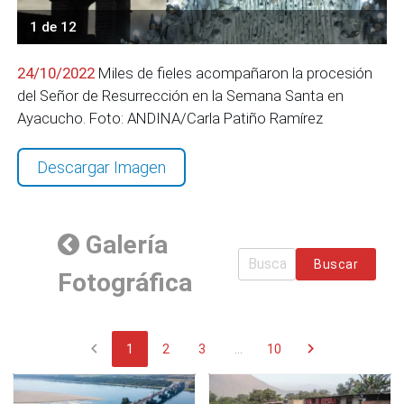
1 de 12
24/10/2022
Miles de fieles acompañaron la procesión
del Señor de Resurrección en la Semana Santa en
Ayacucho. Foto: ANDINA/Carla Patiño Ramírez
Descargar Imagen
Galería
Buscar
Fotográfica
chevron_left
chevron_right
1
2
3
...
10