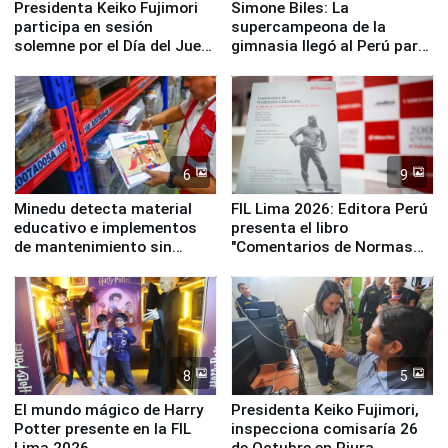
Presidenta Keiko Fujimori
Simone Biles: La
participa en sesión
supercampeona de la
solemne por el Día del Juez
gimnasia llegó al Perú para
y la Jueza
empezar cuenta regresiva a
Panamericanos Lima 2027
6
9
Minedu detecta material
FIL Lima 2026: Editora Perú
educativo e implementos
presenta el libro
de mantenimiento sin
"Comentarios de Normas
distribuir en almacenes de
Legales: Laboral Vl .
la UGEL 2
Derecho Colectivo"
8
5
El mundo mágico de Harry
Presidenta Keiko Fujimori,
Potter presente en la FIL
inspecciona comisaría 26
Lima 2026
de Octubre en Piura