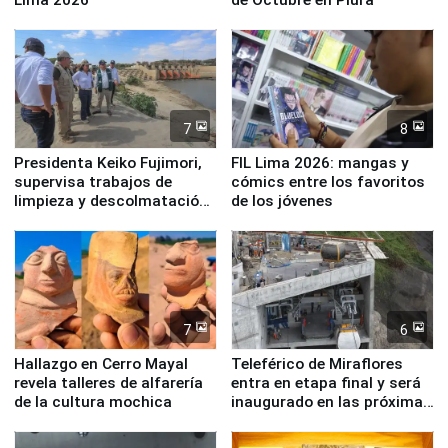
7
8
Presidenta Keiko Fujimori,
FIL Lima 2026: mangas y
supervisa trabajos de
cómics entre los favoritos
limpieza y descolmatación
de los jóvenes
en río Piura
7
6
Hallazgo en Cerro Mayal
Teleférico de Miraflores
revela talleres de alfarería
entra en etapa final y será
de la cultura mochica
inaugurado en las próximas
semanas