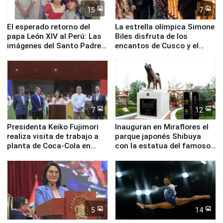
15
7
El esperado retorno del
La estrella olímpica Simone
papa León XIV al Perú: Las
Biles disfruta de los
imágenes del Santo Padre
encantos de Cusco y el
en su labor pastoral en
Valle Sagrado
nuestro país
7
12
Presidenta Keiko Fujimori
Inauguran en Miraflores el
realiza visita de trabajo a
parque japonés Shibuya
planta de Coca-Cola en
con la estatua del famoso
Pucusana
perro Hachiko
5
14