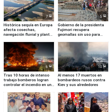
7
5
Histórica sequía en Europa
Gobierno de la presidenta
afecta cosechas,
Fujimori recupera
navegación fluvial y plantas
geomallas sin uso para
nucleares
proteger Santa Eulalia ante
Fenómeno El Niño
6
10
Tras 10 horas de intenso
Al menos 17 muertos en
trabajo bomberos logran
bombardeos rusos contra
controlar el incendio en una
Kiev y sus alrededores
planta química de Santiago
de Chile