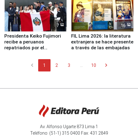
7
16
Presidenta Keiko Fujimori
FIL Lima 2026: la literatura
recibe a peruanos
extranjera se hace presente
repatriados por el
a través de las embajadas
terremoto en Venezuela
chevron_left
chevron_right
1
2
3
...
10
Av. Alfonso Ugarte 873 Lima 1
Teléfono: (51-1) 315 0400 Fax: 431 2849