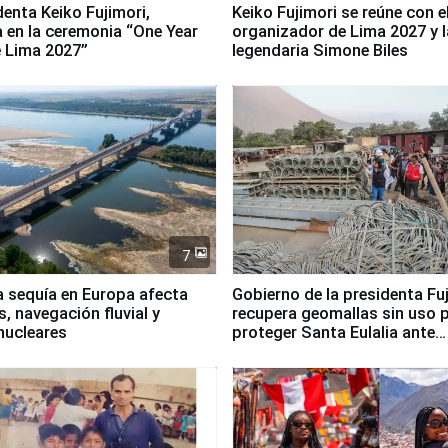
denta Keiko Fujimori,
Keiko Fujimori se reúne con e
a en la ceremonia “One Year
organizador de Lima 2027 y l
 Lima 2027”
legendaria Simone Biles
7
a sequía en Europa afecta
Gobierno de la presidenta Fu
, navegación fluvial y
recupera geomallas sin uso 
nucleares
proteger Santa Eulalia ante
Fenómeno El Niño