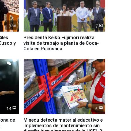
7
7
iles
Presidenta Keiko Fujimori realiza
Cusco y
visita de trabajo a planta de Coca-
Cola en Pucusana
14
6
eona de
Minedu detecta material educativo e
a
implementos de mantenimiento sin