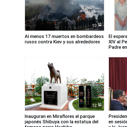
10
Al menos 17 muertos en bombardeos
El esper
rusos contra Kiev y sus alrededores
XIV al P
Padre en
país
12
Inauguran en Miraflores el parque
Presiden
japonés Shibuya con la estatua del
en sesió