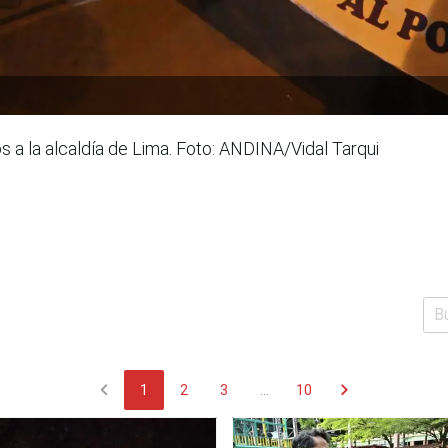
s a la alcaldía de Lima. Foto: ANDINA/Vidal Tarqui
chevron_left
chevron_right
1
2
3
...
10