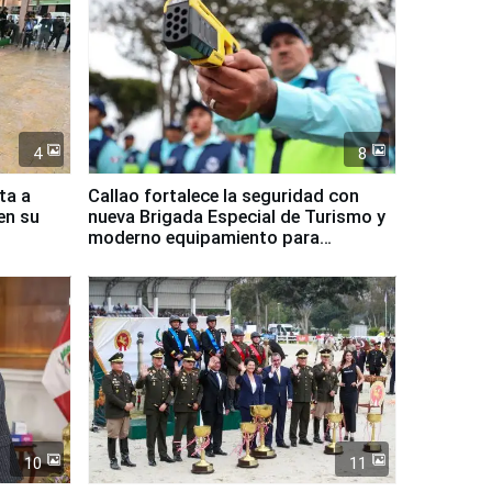
4
8
ta a
Callao fortalece la seguridad con
en su
nueva Brigada Especial de Turismo y
moderno equipamiento para
Serenazgo
10
11