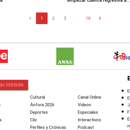
za
empezar cuenta regresiva a
Panamericanos Lima 2027
chevron_left
chevron_right
1
2
3
...
10
SH VERSION
E
Cultural
Canal Online
E
o
Ánfora 2026
Videos
J
F
Deportes
Especiales
E
a
Clic
Interactivos
m
Perfiles y Crónicas
Podcast