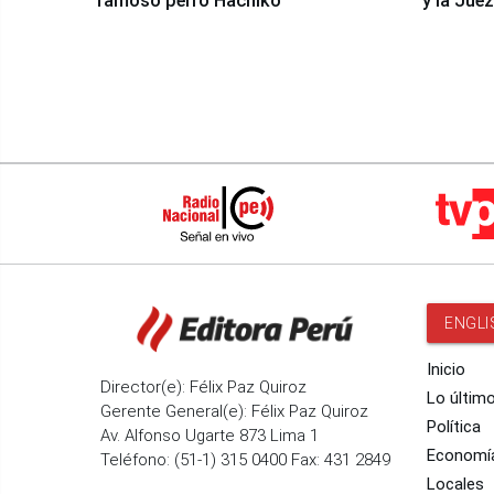
famoso perro Hachiko
y la Jue
ENGLI
Inicio
Director(e): Félix Paz Quiroz
Lo últim
Gerente General(e): Félix Paz Quiroz
Política
Av. Alfonso Ugarte 873 Lima 1
Economí
Teléfono: (51-1) 315 0400 Fax: 431 2849
Locales