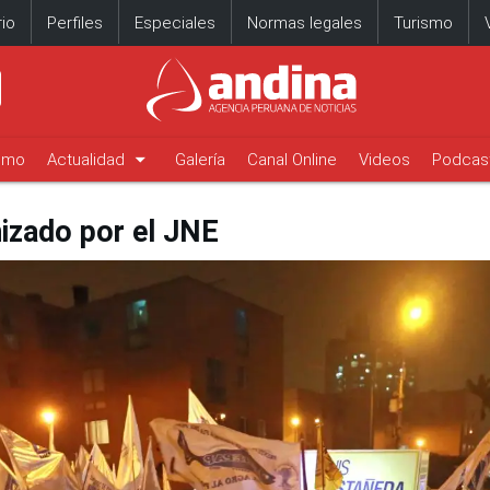
io
Perfiles
Especiales
Normas legales
Turismo
arrow_drop_down
timo
Actualidad
Galería
Canal Online
Videos
Podcas
izado por el JNE