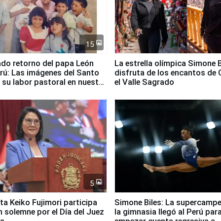
15
ado retorno del papa León
La estrella olímpica Simone B
erú: Las imágenes del Santo
disfruta de los encantos de 
 su labor pastoral en nuestro
el Valle Sagrado
5
ta Keiko Fujimori participa
Simone Biles: La supercamp
n solemne por el Día del Juez
la gimnasia llegó al Perú par