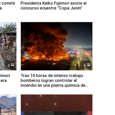
l comité
Presidenta Keiko Fujimori asiste al
a
concurso ecuestre “Copa Junín”
5
6
jimori
Tras 10 horas de intenso trabajo
para
bomberos logran controlar el
incendio en una planta química de
Santiago de Chile