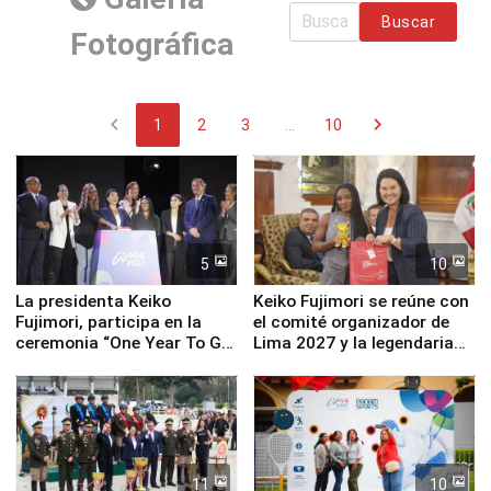
Buscar
Fotográfica
chevron_left
chevron_right
1
2
3
...
10
5
10
La presidenta Keiko
Keiko Fujimori se reúne con
Fujimori, participa en la
el comité organizador de
ceremonia “One Year To Go
Lima 2027 y la legendaria
de Lima 2027”
Simone Biles
11
10