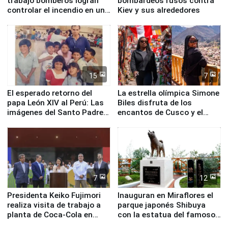
trabajo bomberos logran
bombardeos rusos contra
controlar el incendio en una
Kiev y sus alrededores
planta química de Santiago
de Chile
15
7
El esperado retorno del
La estrella olímpica Simone
papa León XIV al Perú: Las
Biles disfruta de los
imágenes del Santo Padre
encantos de Cusco y el
en su labor pastoral en
Valle Sagrado
nuestro país
7
12
Presidenta Keiko Fujimori
Inauguran en Miraflores el
realiza visita de trabajo a
parque japonés Shibuya
planta de Coca-Cola en
con la estatua del famoso
Pucusana
perro Hachiko