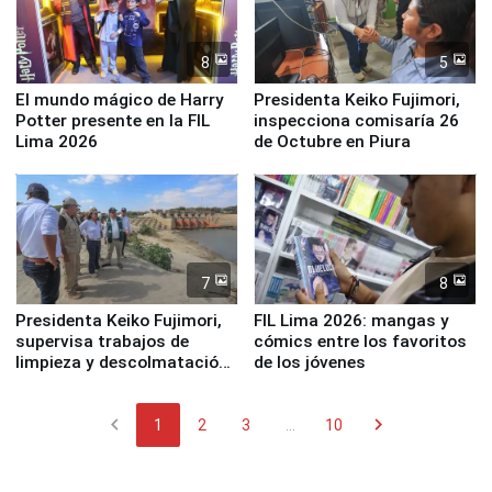
8
5
El mundo mágico de Harry
Presidenta Keiko Fujimori,
Potter presente en la FIL
inspecciona comisaría 26
Lima 2026
de Octubre en Piura
7
8
Presidenta Keiko Fujimori,
FIL Lima 2026: mangas y
supervisa trabajos de
cómics entre los favoritos
limpieza y descolmatación
de los jóvenes
en río Piura
chevron_left
chevron_right
1
2
3
...
10