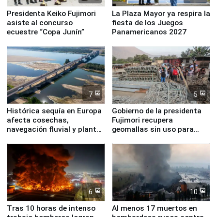
Presidenta Keiko Fujimori
La Plaza Mayor ya respira la
asiste al concurso
fiesta de los Juegos
ecuestre “Copa Junín”
Panamericanos 2027
7
5
Histórica sequía en Europa
Gobierno de la presidenta
afecta cosechas,
Fujimori recupera
navegación fluvial y plantas
geomallas sin uso para
nucleares
proteger Santa Eulalia ante
Fenómeno El Niño
6
10
Tras 10 horas de intenso
Al menos 17 muertos en