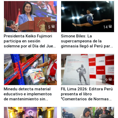
5
14
Presidenta Keiko Fujimori
Simone Biles: La
participa en sesión
supercampeona de la
solemne por el Día del Juez
gimnasia llegó al Perú para
y la Jueza
empezar cuenta regresiva a
Panamericanos Lima 2027
6
9
Minedu detecta material
FIL Lima 2026: Editora Perú
educativo e implementos
presenta el libro
de mantenimiento sin
"Comentarios de Normas
distribuir en almacenes de
Legales: Laboral Vl .
la UGEL 2
Derecho Colectivo"