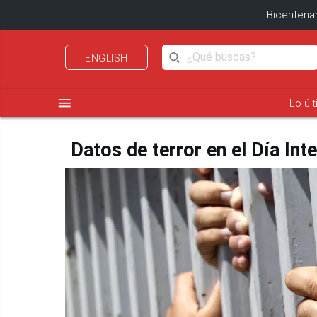
Bicentenar
ENGLISH
menu
Lo úl
Datos de terror en el Día In