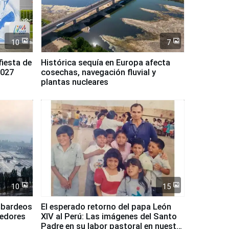
10
7
fiesta de
Histórica sequía en Europa afecta
2027
cosechas, navegación fluvial y
plantas nucleares
10
15
mbardeos
El esperado retorno del papa León
dedores
XIV al Perú: Las imágenes del Santo
Padre en su labor pastoral en nuestro