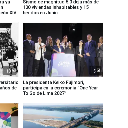
ra ya
Sismo de magnitud 5.0 deja más de
on
100 viviendas inhabitables y 15
León XIV
heridos en Junín
10
5
ersitario
La presidenta Keiko Fujimori,
 años de
participa en la ceremonia “One Year
To Go de Lima 2027”