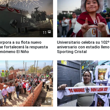
11
orpora a su flota nuevo
Universitario celebra su 102º
e fortalecerá la respuesta
aniversario con estadio lleno
fenómeno El Niño
Sporting Cristal
6