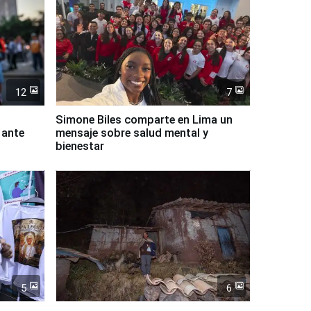
12
7
Simone Biles comparte en Lima un
 ante
mensaje sobre salud mental y
bienestar
5
6