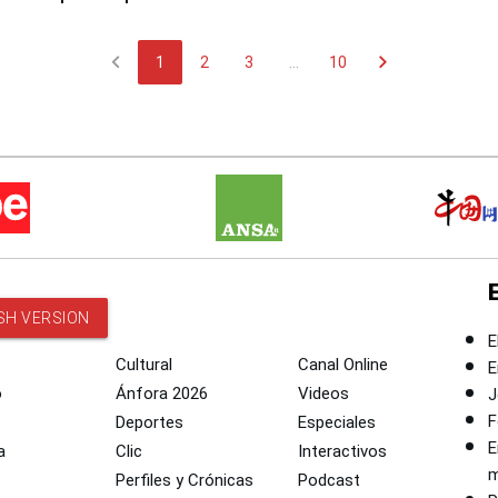
 de Chile
chevron_left
chevron_right
1
2
3
...
10
SH VERSION
E
Cultural
Canal Online
E
o
Ánfora 2026
Videos
J
F
Deportes
Especiales
E
a
Clic
Interactivos
m
Perfiles y Crónicas
Podcast