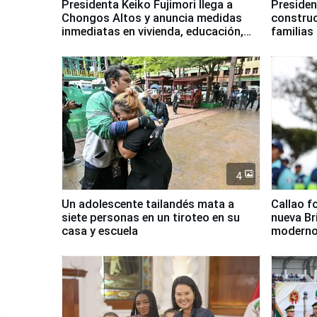
Presidenta Keiko Fujimori llega a
Presiden
Chongos Altos y anuncia medidas
construc
inmediatas en vivienda, educación,
familias
salud y empleo
Junín
4
Un adolescente tailandés mata a
Callao f
siete personas en un tiroteo en su
nueva Br
casa y escuela
moderno
Serenaz