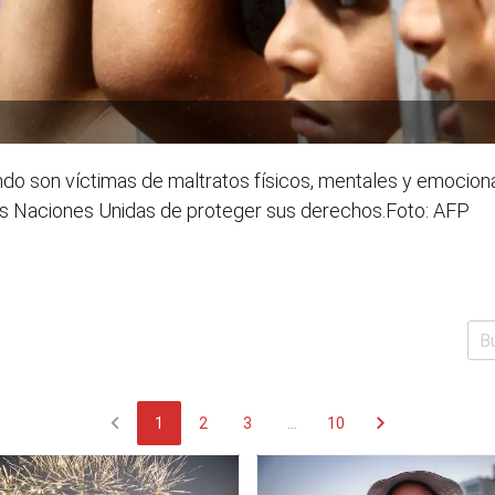
ndo son víctimas de maltratos físicos, mentales y emociona
as Naciones Unidas de proteger sus derechos.Foto: AFP
chevron_left
chevron_right
1
2
3
...
10