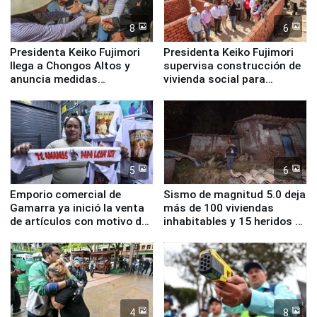
8
6
Presidenta Keiko Fujimori
Presidenta Keiko Fujimori
llega a Chongos Altos y
supervisa construcción de
anuncia medidas
vivienda social para
inmediatas en vivienda,
familias afectadas por
educación, salud y empleo
sismo en Junín
5
6
Emporio comercial de
Sismo de magnitud 5.0 deja
Gamarra ya inició la venta
más de 100 viviendas
de artículos con motivo de
inhabitables y 15 heridos en
la visita del papa León XIV
Junín
4
8