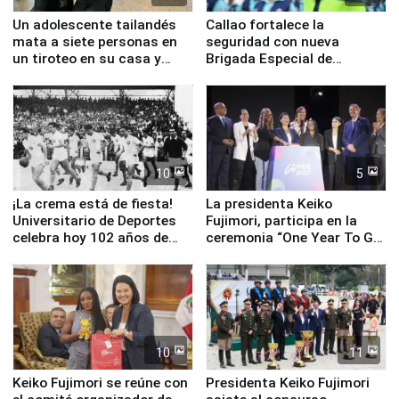
Un adolescente tailandés
Callao fortalece la
mata a siete personas en
seguridad con nueva
un tiroteo en su casa y
Brigada Especial de
escuela
Turismo y moderno
equipamiento para
Serenazgo
10
5
¡La crema está de fiesta!
La presidenta Keiko
Universitario de Deportes
Fujimori, participa en la
celebra hoy 102 años de
ceremonia “One Year To Go
fundación
de Lima 2027”
10
11
Keiko Fujimori se reúne con
Presidenta Keiko Fujimori