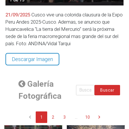
21/09/2025
Cusco vive una colorida clausura de la Expo
Peru Andes 2025-Cusco. Ademas, se anuncio que
Huancavelica "La tierra del Mercurio" será la próxima
sede de la feria macrorregional mas grande del sur del
país. Foto: ANDINA/Vidal Tarqui
Descargar Imagen
Galería
Buscar
Fotográfica
chevron_left
chevron_right
1
2
3
...
10