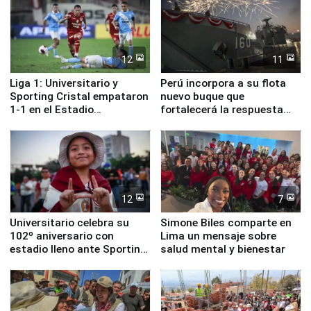
12
11
Liga 1: Universitario y
Perú incorpora a su flota
Sporting Cristal empataron
nuevo buque que
1-1 en el Estadio
fortalecerá la respuesta
Monumental
ante el fenómeno El Niño
12
7
Universitario celebra su
Simone Biles comparte en
102º aniversario con
Lima un mensaje sobre
estadio lleno ante Sporting
salud mental y bienestar
Cristal