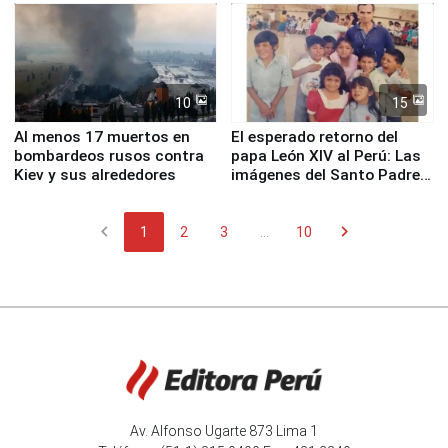
Fenómeno El Niño
de Chile
10
15
Al menos 17 muertos en
El esperado retorno del
bombardeos rusos contra
papa León XIV al Perú: Las
Kiev y sus alrededores
imágenes del Santo Padre
en su labor pastoral en
nuestro país
chevron_left
chevron_right
1
2
3
...
10
Av. Alfonso Ugarte 873 Lima 1