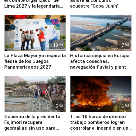
el comité organizador de
asiste al concurso
Lima 2027 y la legendaria
ecuestre “Copa Junín”
Simone Biles
10
7
La Plaza Mayor ya respira la
Histórica sequía en Europa
fiesta de los Juegos
afecta cosechas,
Panamericanos 2027
navegación fluvial y plantas
nucleares
5
6
Gobierno de la presidenta
Tras 10 horas de intenso
Fujimori recupera
trabajo bomberos logran
geomallas sin uso para
controlar el incendio en una
proteger Santa Eulalia ante
planta química de Santiago