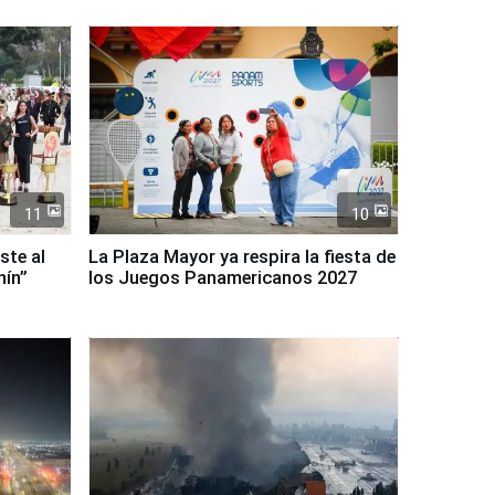
11
10
ste al
La Plaza Mayor ya respira la fiesta de
nín”
los Juegos Panamericanos 2027