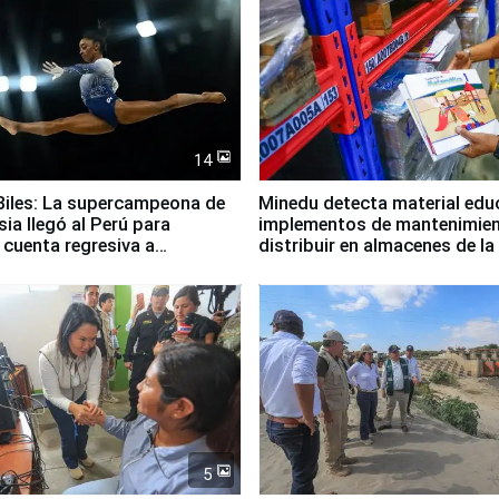
14
iles: La supercampeona de
Minedu detecta material edu
sia llegó al Perú para
implementos de mantenimien
cuenta regresiva a
distribuir en almacenes de l
icanos Lima 2027
5