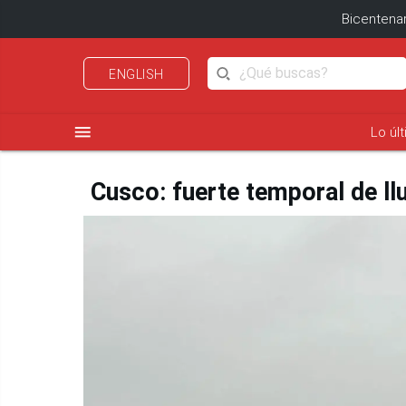
Bicentenar
ENGLISH
menu
Lo úl
Cusco: fuerte temporal de llu