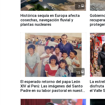
7
Histórica sequía en Europa afecta
Gobierno
cosechas, navegación fluvial y
recupera
plantas nucleares
proteger
Fenómen
15
El esperado retorno del papa León
La estre
XIV al Perú: Las imágenes del Santo
disfruta
Padre en su labor pastoral en nuestro
el Valle
país