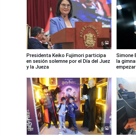
5
Presidenta Keiko Fujimori participa
Simone B
en sesión solemne por el Día del Juez
la gimna
y la Jueza
empezar 
Panamer
8