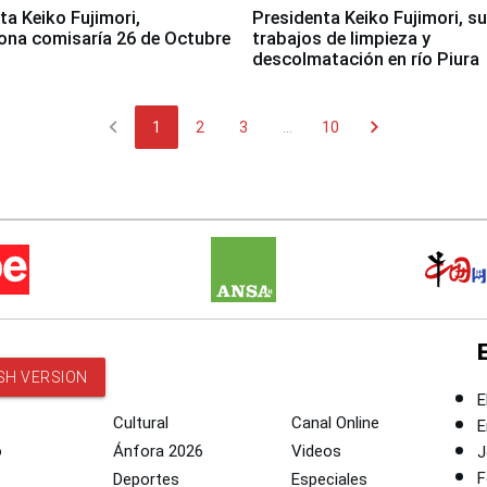
jimori,
Presidenta Keiko Fujimori, s
ona comisaría 26 de Octubre
trabajos de limpieza y
descolmatación en río Piura
chevron_left
chevron_right
1
2
3
...
10
SH VERSION
E
Cultural
Canal Online
E
o
Ánfora 2026
Videos
J
F
Deportes
Especiales