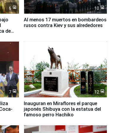
6
10
bajo
Al menos 17 muertos en bombardeos
l
rusos contra Kiev y sus alrededores
ca de
7
12
liza
Inauguran en Miraflores el parque
 Coca-
japonés Shibuya con la estatua del
famoso perro Hachiko