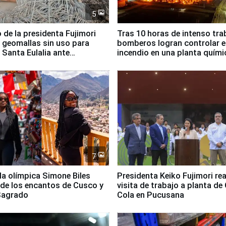
5
 de la presidenta Fujimori
Tras 10 horas de intenso tra
 geomallas sin uso para
bomberos logran controlar e
 Santa Eulalia ante
incendio en una planta quími
o El Niño
Santiago de Chile
7
lla olímpica Simone Biles
Presidenta Keiko Fujimori rea
 de los encantos de Cusco y
visita de trabajo a planta de
 Sagrado
Cola en Pucusana