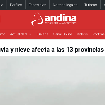
io
Perfiles
Especiales
Normas legales
Turismo
arrow_drop_down
timo
Actualidad
Galería
Canal Online
Videos
Podcas
via y nieve afecta a las 13 provincias