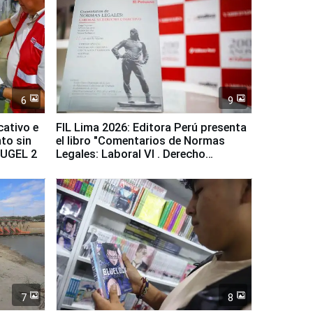
6
9
cativo e
FIL Lima 2026: Editora Perú presenta
to sin
el libro "Comentarios de Normas
a UGEL 2
Legales: Laboral Vl . Derecho
Colectivo"
7
8