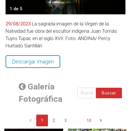
1 de 5
29/08/2023
La sagrada imagen de la Virgen de la
Natividad fue obra del escultor indígena Juan Tomás
Tuyro Tupac en el siglo XVII. Foto: ANDINA/ Percy
Hurtado Santillán
Descargar Imagen
Galería
Buscar
Fotográfica
chevron_left
chevron_right
1
2
3
...
10