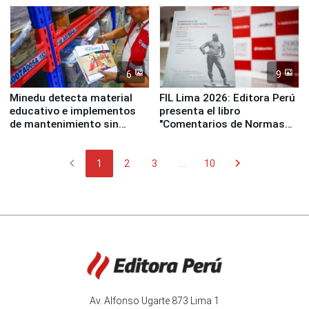
Panamericanos Lima 2027
6
9
Minedu detecta material
FIL Lima 2026: Editora Perú
educativo e implementos
presenta el libro
de mantenimiento sin
"Comentarios de Normas
distribuir en almacenes de
Legales: Laboral Vl .
la UGEL 2
Derecho Colectivo"
chevron_left
chevron_right
1
2
3
...
10
Av. Alfonso Ugarte 873 Lima 1