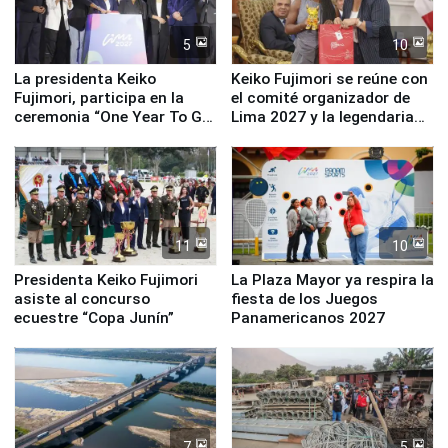
5
10
La presidenta Keiko
Keiko Fujimori se reúne con
Fujimori, participa en la
el comité organizador de
ceremonia “One Year To Go
Lima 2027 y la legendaria
de Lima 2027”
Simone Biles
11
10
Presidenta Keiko Fujimori
La Plaza Mayor ya respira la
asiste al concurso
fiesta de los Juegos
ecuestre “Copa Junín”
Panamericanos 2027
7
5