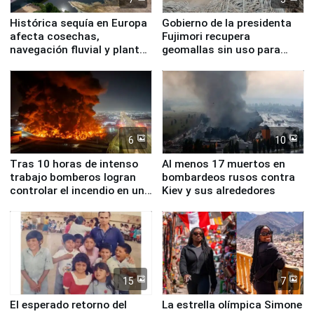
Histórica sequía en Europa
Gobierno de la presidenta
afecta cosechas,
Fujimori recupera
navegación fluvial y plantas
geomallas sin uso para
nucleares
proteger Santa Eulalia ante
Fenómeno El Niño
6
10
Tras 10 horas de intenso
Al menos 17 muertos en
trabajo bomberos logran
bombardeos rusos contra
controlar el incendio en una
Kiev y sus alrededores
planta química de Santiago
de Chile
15
7
El esperado retorno del
La estrella olímpica Simone