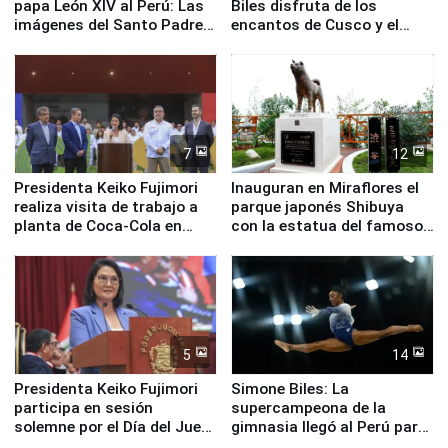
papa León XIV al Perú: Las
Biles disfruta de los
imágenes del Santo Padre
encantos de Cusco y el
en su labor pastoral en
Valle Sagrado
nuestro país
7
12
Presidenta Keiko Fujimori
Inauguran en Miraflores el
realiza visita de trabajo a
parque japonés Shibuya
planta de Coca-Cola en
con la estatua del famoso
Pucusana
perro Hachiko
5
14
Presidenta Keiko Fujimori
Simone Biles: La
participa en sesión
supercampeona de la
solemne por el Día del Juez
gimnasia llegó al Perú para
y la Jueza
empezar cuenta regresiva a