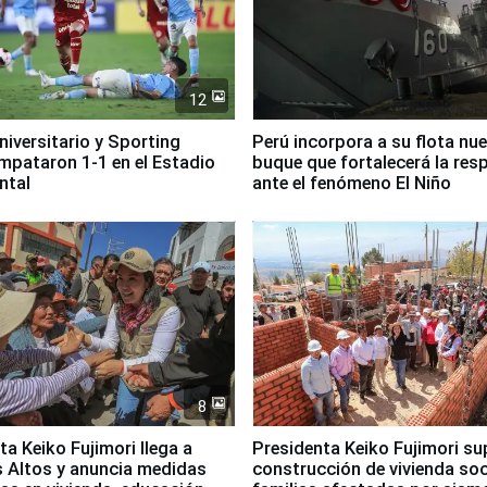
12
Universitario y Sporting
Perú incorpora a su flota nu
empataron 1-1 en el Estadio
buque que fortalecerá la res
ntal
ante el fenómeno El Niño
8
ta Keiko Fujimori llega a
Presidenta Keiko Fujimori su
 Altos y anuncia medidas
construcción de vivienda soc