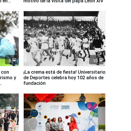
o en
motivo de la visita del papa León XIV
8
10
d con
¡La crema está de fiesta! Universitario
urismo y
de Deportes celebra hoy 102 años de
fundación