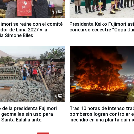
10
jimori se reúne con el comité
Presidenta Keiko Fujimori asi
dor de Lima 2027 y la
concurso ecuestre “Copa Ju
ia Simone Biles
5
 de la presidenta Fujimori
Tras 10 horas de intenso tra
 geomallas sin uso para
bomberos logran controlar e
 Santa Eulalia ante
incendio en una planta quími
o El Niño
Santiago de Chile