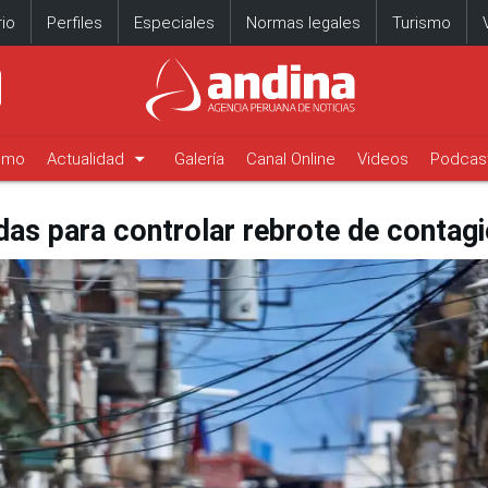
io
Perfiles
Especiales
Normas legales
Turismo
arrow_drop_down
timo
Actualidad
Galería
Canal Online
Videos
Podcas
das para controlar rebrote de contag