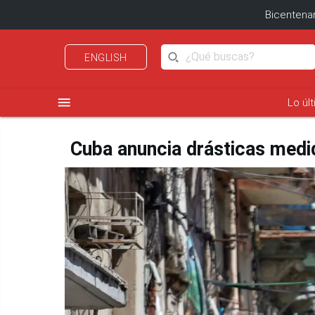
Bicentenar
ENGLISH
menu
Lo úl
Cuba anuncia drásticas medi