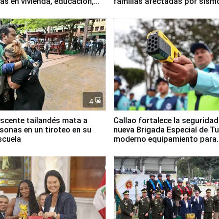
as en vivienda, educación,
familias afectadas por sism
empleo
Junín
4
scente tailandés mata a
Callao fortalece la segurida
rsonas en un tiroteo en su
nueva Brigada Especial de T
scuela
moderno equipamiento para
Serenazgo