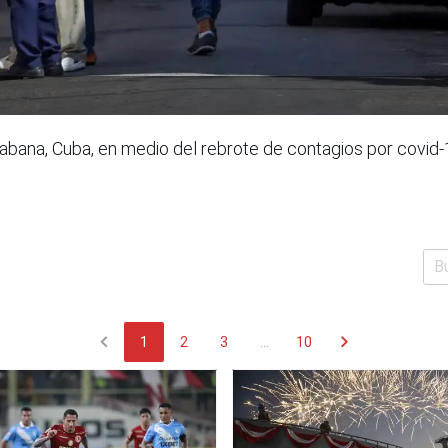
Habana, Cuba, en medio del rebrote de contagios por covid-
chevron_left
chevron_right
1
2
3
...
10