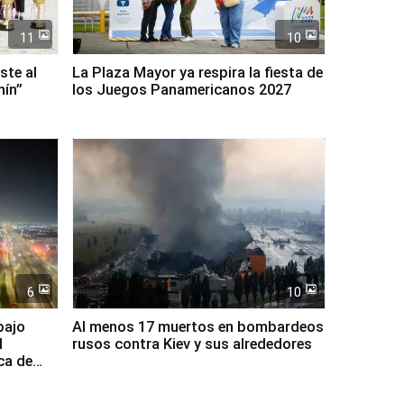
11
10
ste al
La Plaza Mayor ya respira la fiesta de
nín”
los Juegos Panamericanos 2027
6
10
bajo
Al menos 17 muertos en bombardeos
l
rusos contra Kiev y sus alrededores
ca de