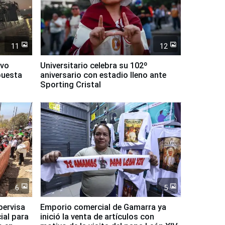
11
12
evo
Universitario celebra su 102º
puesta
aniversario con estadio lleno ante
Sporting Cristal
6
5
pervisa
Emporio comercial de Gamarra ya
ial para
inició la venta de artículos con