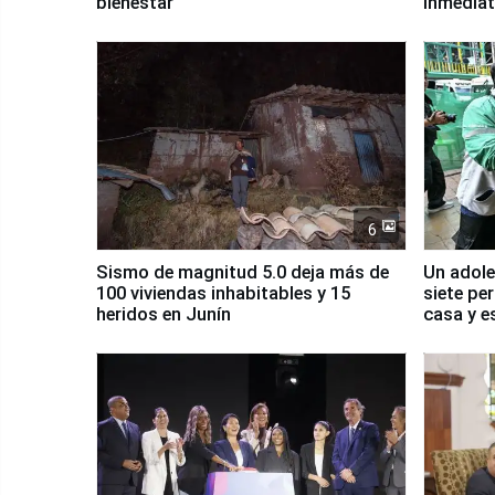
bienestar
inmediat
salud y 
6
Sismo de magnitud 5.0 deja más de
Un adole
100 viviendas inhabitables y 15
siete pe
heridos en Junín
casa y e