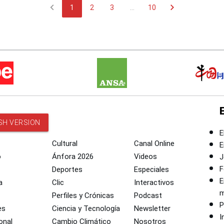
chevron_left
chevron_right
1
2
3
...
10
SH VERSION
E
Cultural
Canal Online
E
o
Ánfora 2026
Videos
J
F
Deportes
Especiales
E
a
Clic
Interactivos
m
Perfiles y Crónicas
Podcast
P
es
Ciencia y Tecnología
Newsletter
I
onal
Cambio Climático
Nosotros