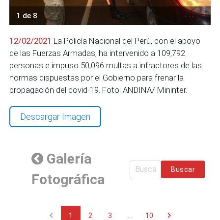
1 de 8
12/02/2021
La Policía Nacional del Perú, con el apoyo
de las Fuerzas Armadas, ha intervenido a 109,792
personas e impuso 50,096 multas a infractores de las
normas dispuestas por el Gobierno para frenar la
propagación del covid-19. Foto: ANDINA/ Mininter.
Descargar Imagen
Galería
Buscar
Fotográfica
chevron_left
chevron_right
1
2
3
...
10