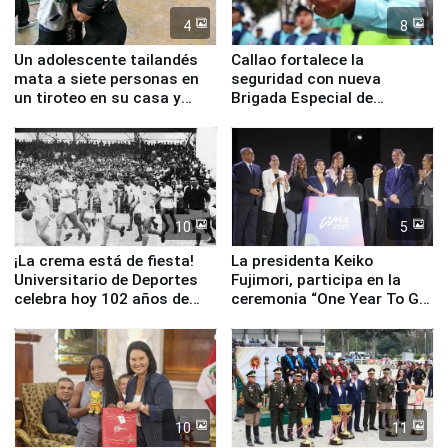
4
8
Un adolescente tailandés
Callao fortalece la
mata a siete personas en
seguridad con nueva
un tiroteo en su casa y
Brigada Especial de
escuela
Turismo y moderno
equipamiento para
Serenazgo
10
5
¡La crema está de fiesta!
La presidenta Keiko
Universitario de Deportes
Fujimori, participa en la
celebra hoy 102 años de
ceremonia “One Year To Go
fundación
de Lima 2027”
10
11