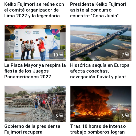
Keiko Fujimori se reúne con
Presidenta Keiko Fujimori
el comité organizador de
asiste al concurso
Lima 2027 y la legendaria
ecuestre “Copa Junín”
Simone Biles
10
7
La Plaza Mayor ya respira la
Histórica sequía en Europa
fiesta de los Juegos
afecta cosechas,
Panamericanos 2027
navegación fluvial y plantas
nucleares
5
6
Gobierno de la presidenta
Tras 10 horas de intenso
Fujimori recupera
trabajo bomberos logran