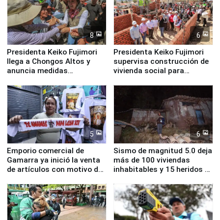
8
6
Presidenta Keiko Fujimori
Presidenta Keiko Fujimori
llega a Chongos Altos y
supervisa construcción de
anuncia medidas
vivienda social para
inmediatas en vivienda,
familias afectadas por
educación, salud y empleo
sismo en Junín
5
6
Emporio comercial de
Sismo de magnitud 5.0 deja
Gamarra ya inició la venta
más de 100 viviendas
de artículos con motivo de
inhabitables y 15 heridos en
la visita del papa León XIV
Junín