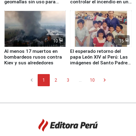
geomallas sin uso para
controlar el incendio en una
proteger Santa Eulalia ante
planta química de Santiago
Fenómeno El Niño
de Chile
10
15
Al menos 17 muertos en
El esperado retorno del
bombardeos rusos contra
papa León XIV al Perú: Las
Kiev y sus alrededores
imágenes del Santo Padre
en su labor pastoral en
nuestro país
chevron_left
chevron_right
1
2
3
...
10