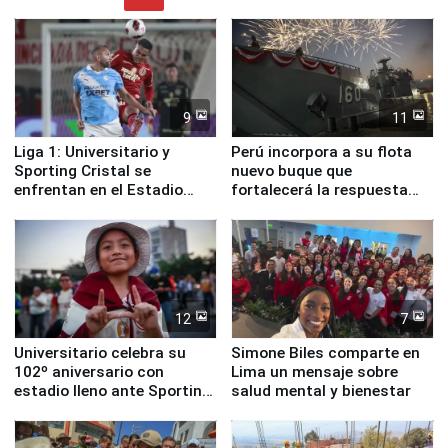
9
11
Liga 1: Universitario y
Perú incorpora a su flota
Sporting Cristal se
nuevo buque que
enfrentan en el Estadio
fortalecerá la respuesta
Monumental
ante el fenómeno El Niño
12
7
Universitario celebra su
Simone Biles comparte en
102º aniversario con
Lima un mensaje sobre
estadio lleno ante Sporting
salud mental y bienestar
Cristal