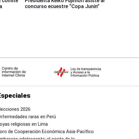
l comité
Presidenta Keiko Fujimori asiste al
a
concurso ecuestre “Copa Junín”
Especiales
lecciones 2026
nfermedades raras en Perú
oyas religiosas en Lima
oro de Cooperación Económica Asia-Pacífico