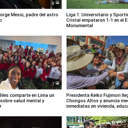
8
Jorge Messi, padre del astro
Liga 1: Universitario y Sport
o
Cristal empataron 1-1 en el 
Monumental
7
iles comparte en Lima un
Presidenta Keiko Fujimori lle
sobre salud mental y
Chongos Altos y anuncia me
r
inmediatas en vivienda, educ
salud y empleo