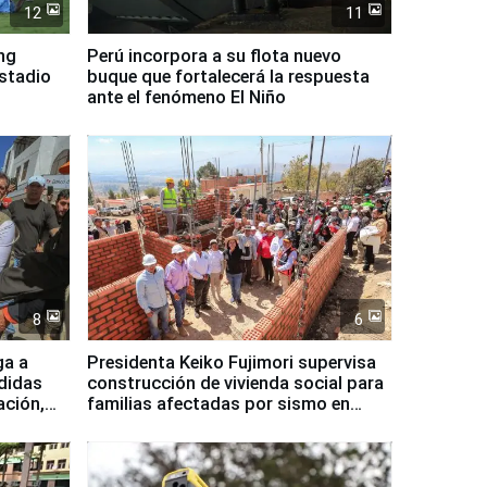
12
11
ing
Perú incorpora a su flota nuevo
Estadio
buque que fortalecerá la respuesta
ante el fenómeno El Niño
8
6
ga a
Presidenta Keiko Fujimori supervisa
didas
construcción de vivienda social para
ación,
familias afectadas por sismo en
Junín