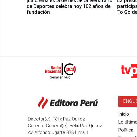
¡La crema está de fiesta! Universitario
La presi
de Deportes celebra hoy 102 años de
particip
fundación
To Go de
ENGLI
Inicio
Director(e): Félix Paz Quiroz
Lo últim
Gerente General(e): Félix Paz Quiroz
Política
Av. Alfonso Ugarte 873 Lima 1