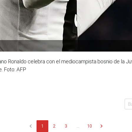
tiano Ronaldo celebra con el mediocampista bosnio de la Ju
. Foto: AFP
chevron_left
chevron_right
1
2
3
...
10