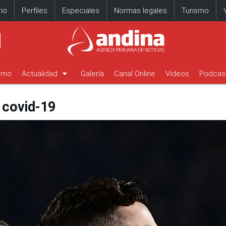
io
Perfiles
Especiales
Normas legales
Turismo
arrow_drop_down
timo
Actualidad
Galería
Canal Online
Videos
Podcas
l covid-19