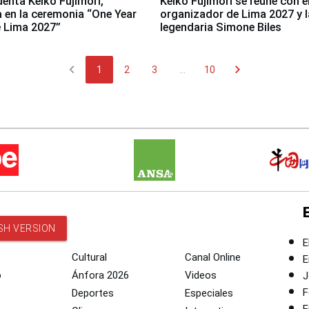
denta Keiko Fujimori,
Keiko Fujimori se reúne con e
a en la ceremonia “One Year
organizador de Lima 2027 y l
 Lima 2027”
legendaria Simone Biles
chevron_left
chevron_right
1
2
3
...
10
SH VERSION
E
Cultural
Canal Online
E
o
Ánfora 2026
Videos
J
F
Deportes
Especiales