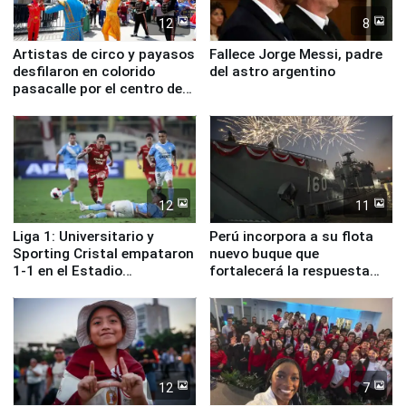
12
8
Artistas de circo y payasos
Fallece Jorge Messi, padre
desfilaron en colorido
del astro argentino
pasacalle por el centro de
Lima
12
11
Liga 1: Universitario y
Perú incorpora a su flota
Sporting Cristal empataron
nuevo buque que
1-1 en el Estadio
fortalecerá la respuesta
Monumental
ante el fenómeno El Niño
12
7