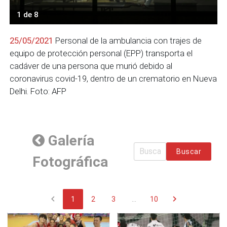
1 de 8
25/05/2021
Personal de la ambulancia con trajes de
equipo de protección personal (EPP) transporta el
cadáver de una persona que murió debido al
coronavirus covid-19, dentro de un crematorio en Nueva
Delhi. Foto: AFP
Galería
Buscar
Fotográfica
chevron_left
chevron_right
1
2
3
...
10