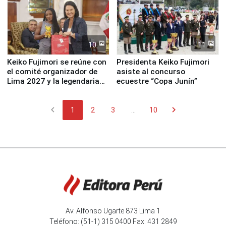
10
11
Keiko Fujimori se reúne con
Presidenta Keiko Fujimori
el comité organizador de
asiste al concurso
Lima 2027 y la legendaria
ecuestre “Copa Junín”
Simone Biles
chevron_left
chevron_right
1
2
3
...
10
Av. Alfonso Ugarte 873 Lima 1
Teléfono: (51-1) 315 0400 Fax: 431 2849