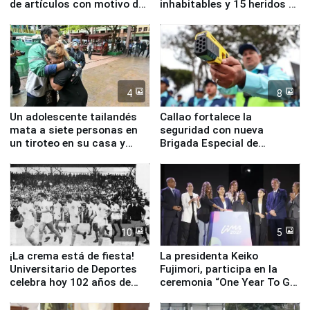
de artículos con motivo de
inhabitables y 15 heridos en
la visita del papa León XIV
Junín
4
8
Un adolescente tailandés
Callao fortalece la
mata a siete personas en
seguridad con nueva
un tiroteo en su casa y
Brigada Especial de
escuela
Turismo y moderno
equipamiento para
Serenazgo
10
5
¡La crema está de fiesta!
La presidenta Keiko
Universitario de Deportes
Fujimori, participa en la
celebra hoy 102 años de
ceremonia “One Year To Go
fundación
de Lima 2027”