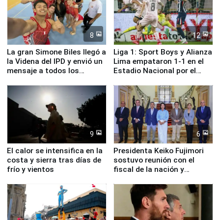
8
12
La gran Simone Biles llegó a
Liga 1: Sport Boys y Alianza
la Videna del IPD y envió un
Lima empataron 1-1 en el
mensaje a todos los
Estadio Nacional por el
deportistas del Perú
Torneo Clausura
9
6
El calor se intensifica en la
Presidenta Keiko Fujimori
costa y sierra tras días de
sostuvo reunión con el
frío y vientos
fiscal de la nación y
ministros de Estado