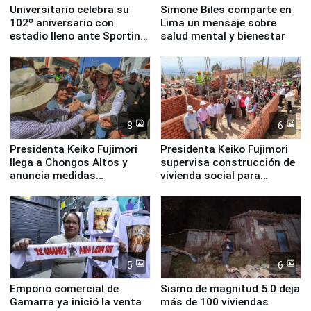
Universitario celebra su
Simone Biles comparte en
102º aniversario con
Lima un mensaje sobre
estadio lleno ante Sporting
salud mental y bienestar
Cristal
8
6
Presidenta Keiko Fujimori
Presidenta Keiko Fujimori
llega a Chongos Altos y
supervisa construcción de
anuncia medidas
vivienda social para
inmediatas en vivienda,
familias afectadas por
educación, salud y empleo
sismo en Junín
5
6
Emporio comercial de
Sismo de magnitud 5.0 deja
Gamarra ya inició la venta
más de 100 viviendas