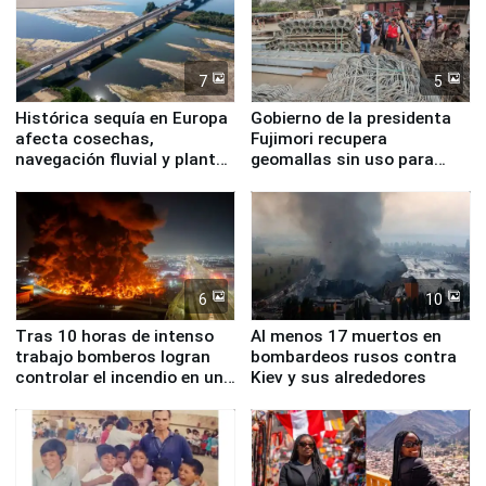
7
5
Histórica sequía en Europa
Gobierno de la presidenta
afecta cosechas,
Fujimori recupera
navegación fluvial y plantas
geomallas sin uso para
nucleares
proteger Santa Eulalia ante
Fenómeno El Niño
6
10
Tras 10 horas de intenso
Al menos 17 muertos en
trabajo bomberos logran
bombardeos rusos contra
controlar el incendio en una
Kiev y sus alrededores
planta química de Santiago
de Chile