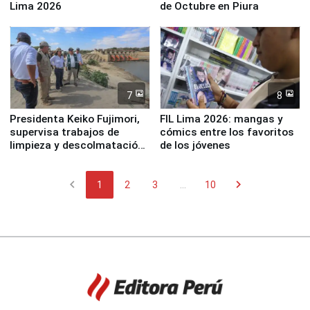
Lima 2026
de Octubre en Piura
7
8
Presidenta Keiko Fujimori,
FIL Lima 2026: mangas y
supervisa trabajos de
cómics entre los favoritos
limpieza y descolmatación
de los jóvenes
en río Piura
chevron_left
chevron_right
1
2
3
...
10