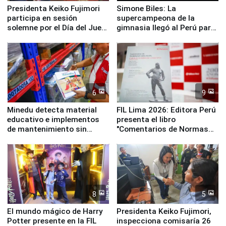
Presidenta Keiko Fujimori
Simone Biles: La
participa en sesión
supercampeona de la
solemne por el Día del Juez
gimnasia llegó al Perú para
y la Jueza
empezar cuenta regresiva a
Panamericanos Lima 2027
6
9
Minedu detecta material
FIL Lima 2026: Editora Perú
educativo e implementos
presenta el libro
de mantenimiento sin
"Comentarios de Normas
distribuir en almacenes de
Legales: Laboral Vl .
la UGEL 2
Derecho Colectivo"
8
5
El mundo mágico de Harry
Presidenta Keiko Fujimori,
Potter presente en la FIL
inspecciona comisaría 26