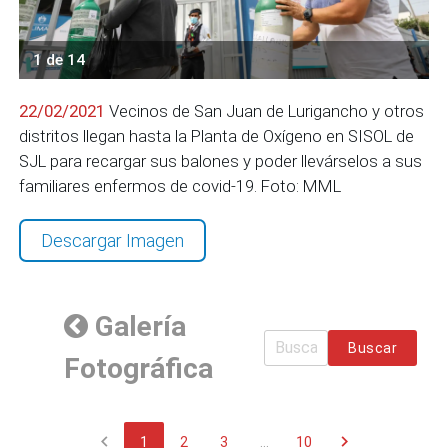
1 de 14
22/02/2021
Vecinos de San Juan de Lurigancho y otros
distritos llegan hasta la Planta de Oxígeno en SISOL de
SJL para recargar sus balones y poder llevárselos a sus
familiares enfermos de covid-19. Foto: MML
Descargar Imagen
Galería
Buscar
Fotográfica
chevron_left
chevron_right
1
2
3
...
10