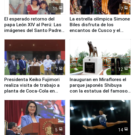
15
7
El esperado retorno del
La estrella olímpica Simone
papa León XIV al Perú: Las
Biles disfruta de los
imágenes del Santo Padre
encantos de Cusco y el
en su labor pastoral en
Valle Sagrado
nuestro país
7
12
Presidenta Keiko Fujimori
Inauguran en Miraflores el
realiza visita de trabajo a
parque japonés Shibuya
planta de Coca-Cola en
con la estatua del famoso
Pucusana
perro Hachiko
5
14