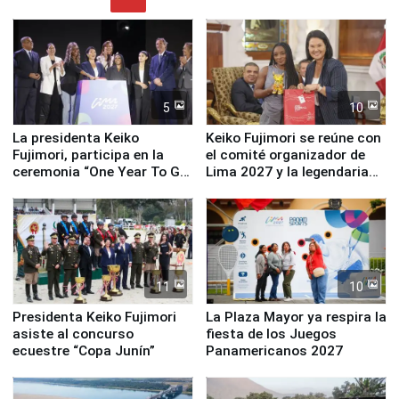
5
10
La presidenta Keiko
Keiko Fujimori se reúne con
Fujimori, participa en la
el comité organizador de
ceremonia “One Year To Go
Lima 2027 y la legendaria
de Lima 2027”
Simone Biles
11
10
Presidenta Keiko Fujimori
La Plaza Mayor ya respira la
asiste al concurso
fiesta de los Juegos
ecuestre “Copa Junín”
Panamericanos 2027