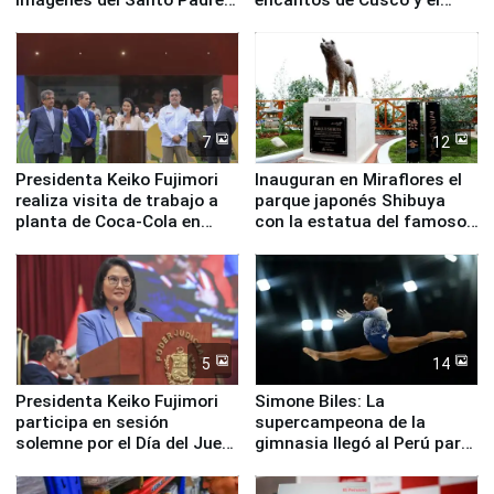
en su labor pastoral en
Valle Sagrado
nuestro país
7
12
Presidenta Keiko Fujimori
Inauguran en Miraflores el
realiza visita de trabajo a
parque japonés Shibuya
planta de Coca-Cola en
con la estatua del famoso
Pucusana
perro Hachiko
5
14
Presidenta Keiko Fujimori
Simone Biles: La
participa en sesión
supercampeona de la
solemne por el Día del Juez
gimnasia llegó al Perú para
y la Jueza
empezar cuenta regresiva a
Panamericanos Lima 2027