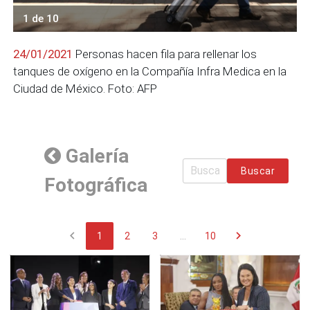
1 de 10
24/01/2021
Personas hacen fila para rellenar los
tanques de oxígeno en la Compañía Infra Medica en la
Ciudad de México. Foto: AFP
Galería
Buscar
Fotográfica
chevron_left
chevron_right
1
2
3
...
10