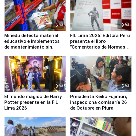
6
9
Minedu detecta material
FIL Lima 2026: Editora Perú
educativo e implementos
presenta el libro
de mantenimiento sin
"Comentarios de Normas
distribuir en almacenes de
Legales: Laboral Vl .
la UGEL 2
Derecho Colectivo"
8
5
El mundo mágico de Harry
Presidenta Keiko Fujimori,
Potter presente en la FIL
inspecciona comisaría 26
Lima 2026
de Octubre en Piura