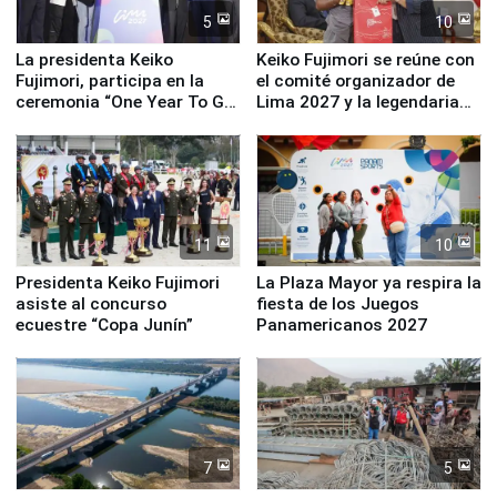
5
10
La presidenta Keiko
Keiko Fujimori se reúne con
Fujimori, participa en la
el comité organizador de
ceremonia “One Year To Go
Lima 2027 y la legendaria
de Lima 2027”
Simone Biles
11
10
Presidenta Keiko Fujimori
La Plaza Mayor ya respira la
asiste al concurso
fiesta de los Juegos
ecuestre “Copa Junín”
Panamericanos 2027
7
5