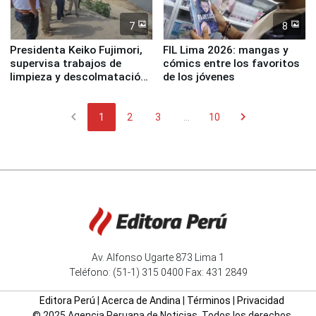
7
8
Presidenta Keiko Fujimori,
FIL Lima 2026: mangas y
supervisa trabajos de
cómics entre los favoritos
limpieza y descolmatación
de los jóvenes
en río Piura
chevron_left
chevron_right
1
2
3
...
10
Av. Alfonso Ugarte 873 Lima 1
Teléfono: (51-1) 315 0400 Fax: 431 2849
Editora Perú
|
Acerca de Andina
|
Términos
|
Privacidad
© 2025 Agencia Peruana de Noticias. Todos los derechos