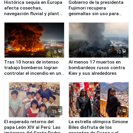
Histórica sequía en Europa
Gobierno de la presidenta
afecta cosechas,
Fujimori recupera
navegación fluvial y plantas
geomallas sin uso para
nucleares
proteger Santa Eulalia ante
Fenómeno El Niño
6
10
Tras 10 horas de intenso
Al menos 17 muertos en
trabajo bomberos logran
bombardeos rusos contra
controlar el incendio en una
Kiev y sus alrededores
planta química de Santiago
de Chile
15
7
El esperado retorno del
La estrella olímpica Simone
papa León XIV al Perú: Las
Biles disfruta de los
imágenes del Santo Padre
encantos de Cusco y el