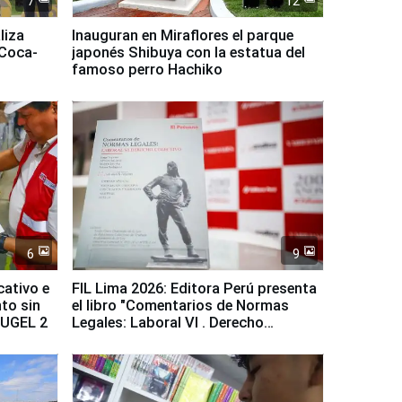
7
12
liza
Inauguran en Miraflores el parque
 Coca-
japonés Shibuya con la estatua del
famoso perro Hachiko
6
9
cativo e
FIL Lima 2026: Editora Perú presenta
to sin
el libro "Comentarios de Normas
a UGEL 2
Legales: Laboral Vl . Derecho
Colectivo"