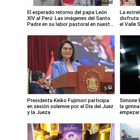
15
El esperado retorno del papa León
La estre
XIV al Perú: Las imágenes del Santo
disfruta
Padre en su labor pastoral en nuestro
el Valle
país
5
Presidenta Keiko Fujimori participa
Simone B
en sesión solemne por el Día del Juez
la gimna
y la Jueza
empezar 
Panamer