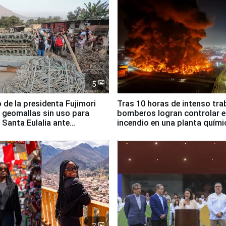
5
 de la presidenta Fujimori
Tras 10 horas de intenso tra
 geomallas sin uso para
bomberos logran controlar e
 Santa Eulalia ante
incendio en una planta quími
o El Niño
Santiago de Chile