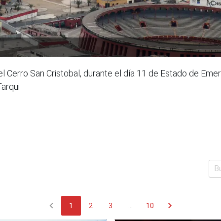
 Cerro San Cristobal, durante el día 11 de Estado de Eme
Tarqui
chevron_left
chevron_right
1
2
3
...
10