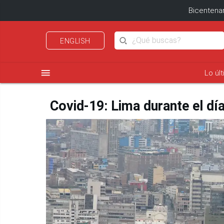
Bicentenar
ENGLISH
menu
Lo úl
Covid-19: Lima durante el día