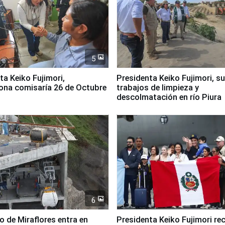
5
jimori,
Presidenta Keiko Fujimori, s
ona comisaría 26 de Octubre
trabajos de limpieza y
descolmatación en río Piura
6
co de Miraflores entra en
Presidenta Keiko Fujimori rec