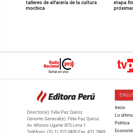
talleres de alfarería de la cultura
etapa fi
mochica
próxima
ENGLI
Inicio
Director(e): Félix Paz Quiroz
Lo últim
Gerente General(e): Félix Paz Quiroz
Política
Av. Alfonso Ugarte 873 Lima 1
Economí
Teléfono: (51-1) 315 0400 Fax: 431 2849