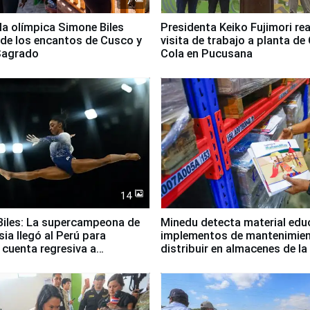
7
lla olímpica Simone Biles
Presidenta Keiko Fujimori rea
 de los encantos de Cusco y
visita de trabajo a planta de
 Sagrado
Cola en Pucusana
14
iles: La supercampeona de
Minedu detecta material edu
sia llegó al Perú para
implementos de mantenimien
cuenta regresiva a
distribuir en almacenes de l
icanos Lima 2027