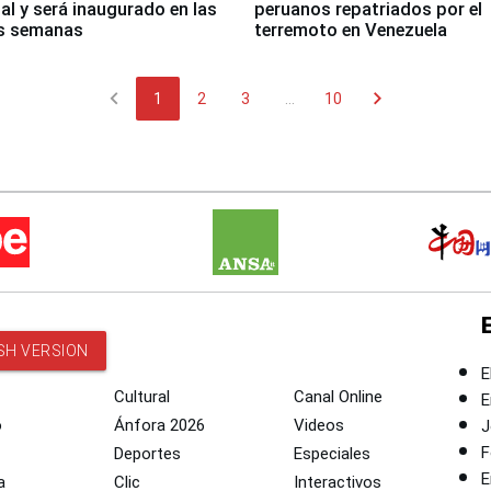
nal y será inaugurado en las
peruanos repatriados por el
s semanas
terremoto en Venezuela
chevron_left
chevron_right
1
2
3
...
10
SH VERSION
E
Cultural
Canal Online
E
o
Ánfora 2026
Videos
J
F
Deportes
Especiales
E
a
Clic
Interactivos