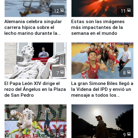
12
11
Alemania celebra singular
Estas son las imágenes
carrera hípica sobre el
más impactantes de la
lecho marino durante la
semana en el mundo
marea baja
7
8
El Papa León XIV dirige el
La gran Simone Biles llegó a
rezo del Ángelus en la Plaza
la Videna del IPD y envió un
de San Pedro
mensaje a todos los
deportistas del Perú
12
9