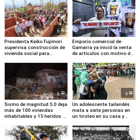
educación, salud y empleo
6
5
Presidenta Keiko Fujimori
Emporio comercial de
supervisa construcción de
Gamarra ya inició la venta
vivienda social para
de artículos con motivo de
familias afectadas por
la visita del papa León XIV
sismo en Junín
6
4
Sismo de magnitud 5.0 deja
Un adolescente tailandés
más de 100 viviendas
mata a siete personas en
inhabitables y 15 heridos en
un tiroteo en su casa y
Junín
escuela