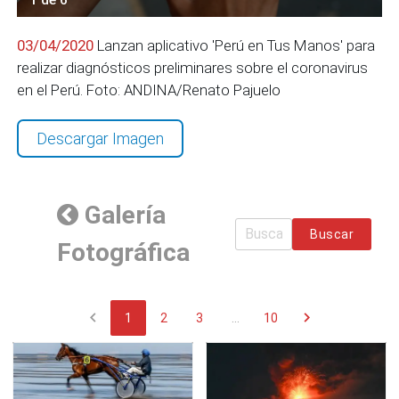
03/04/2020
Lanzan aplicativo 'Perú en Tus Manos' para
realizar diagnósticos preliminares sobre el coronavirus
en el Perú. Foto: ANDINA/Renato Pajuelo
Descargar Imagen
Galería
Buscar
Fotográfica
chevron_left
chevron_right
1
2
3
...
10