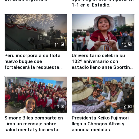
1-1 en el Estadio
Monumental
11
12
Perú incorpora a su flota
Universitario celebra su
nuevo buque que
102º aniversario con
fortalecerá la respuesta
estadio lleno ante Sporting
ante el fenómeno El Niño
Cristal
7
8
Simone Biles comparte en
Presidenta Keiko Fujimori
Lima un mensaje sobre
llega a Chongos Altos y
salud mental y bienestar
anuncia medidas
inmediatas en vivienda,