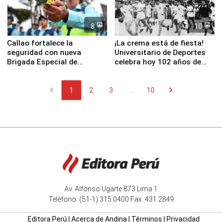
8
10
Callao fortalece la
¡La crema está de fiesta!
seguridad con nueva
Universitario de Deportes
Brigada Especial de
celebra hoy 102 años de
Turismo y moderno
fundación
equipamiento para
chevron_left
chevron_right
Serenazgo
1
2
3
...
10
Av. Alfonso Ugarte 873 Lima 1
Teléfono: (51-1) 315 0400 Fax: 431 2849
Editora Perú
|
Acerca de Andina
|
Términos
|
Privacidad