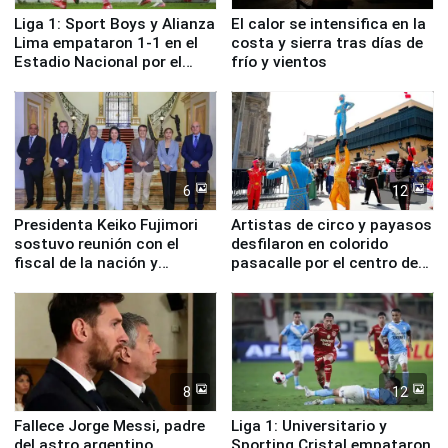
Liga 1: Sport Boys y Alianza
El calor se intensifica en la
Lima empataron 1-1 en el
costa y sierra tras días de
Estadio Nacional por el
frío y vientos
Torneo Clausura
6
12
Presidenta Keiko Fujimori
Artistas de circo y payasos
sostuvo reunión con el
desfilaron en colorido
fiscal de la nación y
pasacalle por el centro de
ministros de Estado
Lima
8
12
Fallece Jorge Messi, padre
Liga 1: Universitario y
del astro argentino
Sporting Cristal empataron