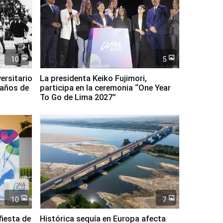
10
5
ersitario
La presidenta Keiko Fujimori,
 años de
participa en la ceremonia “One Year
To Go de Lima 2027”
10
7
fiesta de
Histórica sequía en Europa afecta