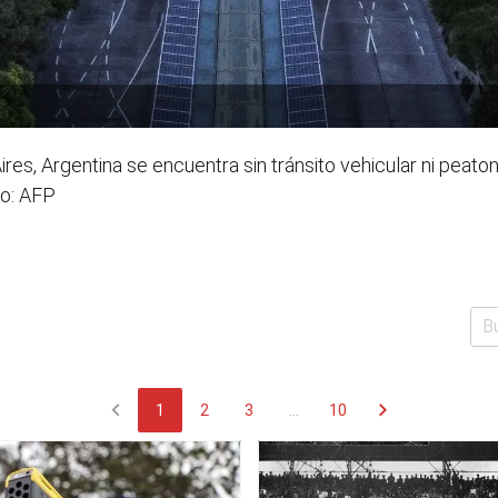
ires, Argentina se encuentra sin tránsito vehicular ni pea
to: AFP
chevron_left
chevron_right
1
2
3
...
10