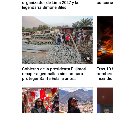
organizador de Lima 2027 y la
concurso
legendaria Simone Biles
5
Gobierno de la presidenta Fujimori
Tras 10 
recupera geomallas sin uso para
bomberos
proteger Santa Eulalia ante
incendio
Fenómeno El Niño
Santiago