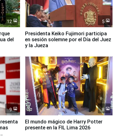
12
5
arque
Presidenta Keiko Fujimori participa
ua del
en sesión solemne por el Día del Juez
y la Jueza
9
8
presenta
El mundo mágico de Harry Potter
rmas
presente en la FIL Lima 2026