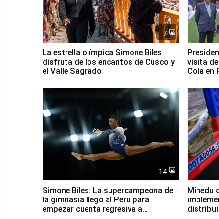
7
La estrella olímpica Simone Biles
Presiden
disfruta de los encantos de Cusco y
visita d
el Valle Sagrado
Cola en
14
Simone Biles: La supercampeona de
Minedu d
la gimnasia llegó al Perú para
impleme
empezar cuenta regresiva a
distribu
Panamericanos Lima 2027