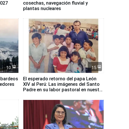
2027
cosechas, navegación fluvial y
plantas nucleares
10
15
mbardeos
El esperado retorno del papa León
dedores
XIV al Perú: Las imágenes del Santo
Padre en su labor pastoral en nuestro
país