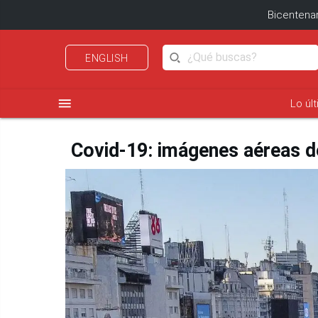
Bicentenar
ENGLISH
menu
Lo úl
Covid-19: imágenes aéreas de