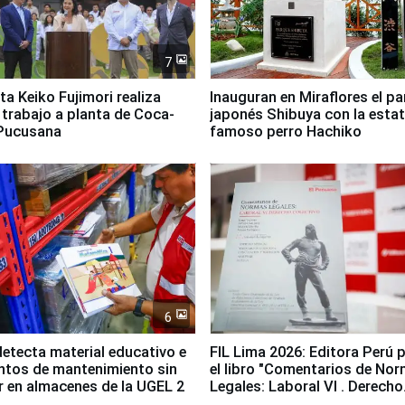
7
ta Keiko Fujimori realiza
Inauguran en Miraflores el p
e trabajo a planta de Coca-
japonés Shibuya con la estat
 Pucusana
famoso perro Hachiko
6
etecta material educativo e
FIL Lima 2026: Editora Perú 
ntos de mantenimiento sin
el libro "Comentarios de No
ir en almacenes de la UGEL 2
Legales: Laboral Vl . Derecho
Colectivo"