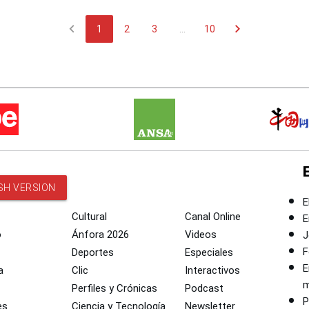
chevron_left
chevron_right
1
2
3
...
10
SH VERSION
E
Cultural
Canal Online
E
o
Ánfora 2026
Videos
J
F
Deportes
Especiales
E
a
Clic
Interactivos
m
Perfiles y Crónicas
Podcast
P
es
Ciencia y Tecnología
Newsletter