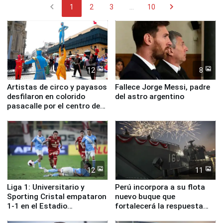
chevron_left
chevron_right
1
2
3
...
10
12
8
Artistas de circo y payasos
Fallece Jorge Messi, padre
desfilaron en colorido
del astro argentino
pasacalle por el centro de
Lima
12
11
Liga 1: Universitario y
Perú incorpora a su flota
Sporting Cristal empataron
nuevo buque que
1-1 en el Estadio
fortalecerá la respuesta
Monumental
ante el fenómeno El Niño