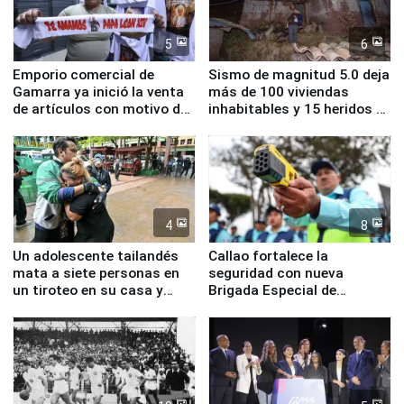
5
6
Emporio comercial de
Sismo de magnitud 5.0 deja
Gamarra ya inició la venta
más de 100 viviendas
de artículos con motivo de
inhabitables y 15 heridos en
la visita del papa León XIV
Junín
4
8
Un adolescente tailandés
Callao fortalece la
mata a siete personas en
seguridad con nueva
un tiroteo en su casa y
Brigada Especial de
escuela
Turismo y moderno
equipamiento para
Serenazgo