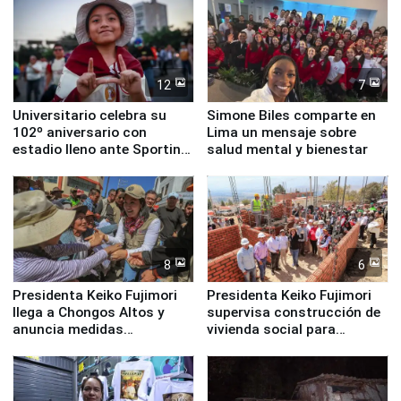
12
7
Universitario celebra su
Simone Biles comparte en
102º aniversario con
Lima un mensaje sobre
estadio lleno ante Sporting
salud mental y bienestar
Cristal
8
6
Presidenta Keiko Fujimori
Presidenta Keiko Fujimori
llega a Chongos Altos y
supervisa construcción de
anuncia medidas
vivienda social para
inmediatas en vivienda,
familias afectadas por
educación, salud y empleo
sismo en Junín