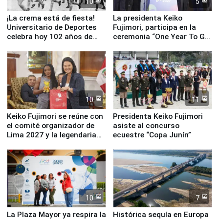
10
5
¡La crema está de fiesta!
La presidenta Keiko
Universitario de Deportes
Fujimori, participa en la
celebra hoy 102 años de
ceremonia “One Year To Go
fundación
de Lima 2027”
10
11
Keiko Fujimori se reúne con
Presidenta Keiko Fujimori
el comité organizador de
asiste al concurso
Lima 2027 y la legendaria
ecuestre “Copa Junín”
Simone Biles
10
7
La Plaza Mayor ya respira la
Histórica sequía en Europa