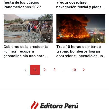
fiesta de los Juegos
afecta cosechas,
Panamericanos 2027
navegación fluvial y plantas
nucleares
5
6
Gobierno de la presidenta
Tras 10 horas de intenso
Fujimori recupera
trabajo bomberos logran
geomallas sin uso para
controlar el incendio en una
proteger Santa Eulalia ante
planta química de Santiago
Fenómeno El Niño
de Chile
chevron_left
chevron_right
1
2
3
...
10