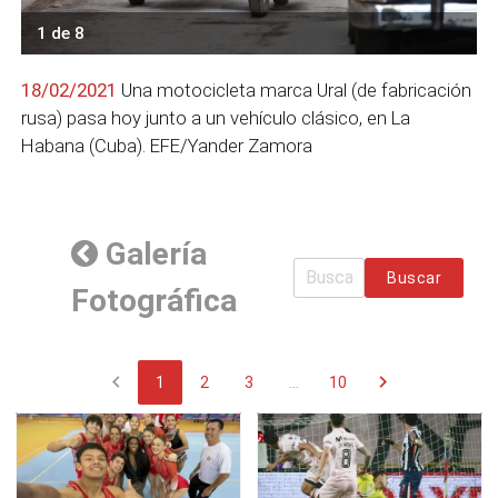
1 de 8
18/02/2021
Una motocicleta marca Ural (de fabricación
rusa) pasa hoy junto a un vehículo clásico, en La
Habana (Cuba). EFE/Yander Zamora
Galería
Buscar
Fotográfica
chevron_left
chevron_right
1
2
3
...
10