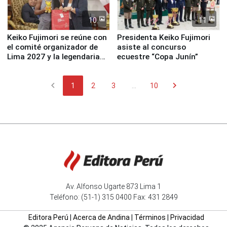
10
11
Keiko Fujimori se reúne con
Presidenta Keiko Fujimori
el comité organizador de
asiste al concurso
Lima 2027 y la legendaria
ecuestre “Copa Junín”
Simone Biles
chevron_left
chevron_right
1
2
3
...
10
Av. Alfonso Ugarte 873 Lima 1
Teléfono: (51-1) 315 0400 Fax: 431 2849
Editora Perú
|
Acerca de Andina
|
Términos
|
Privacidad