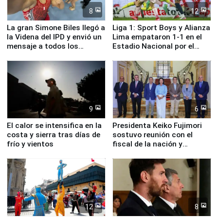
8
12
La gran Simone Biles llegó a
Liga 1: Sport Boys y Alianza
la Videna del IPD y envió un
Lima empataron 1-1 en el
mensaje a todos los
Estadio Nacional por el
deportistas del Perú
Torneo Clausura
9
6
El calor se intensifica en la
Presidenta Keiko Fujimori
costa y sierra tras días de
sostuvo reunión con el
frío y vientos
fiscal de la nación y
ministros de Estado
12
8