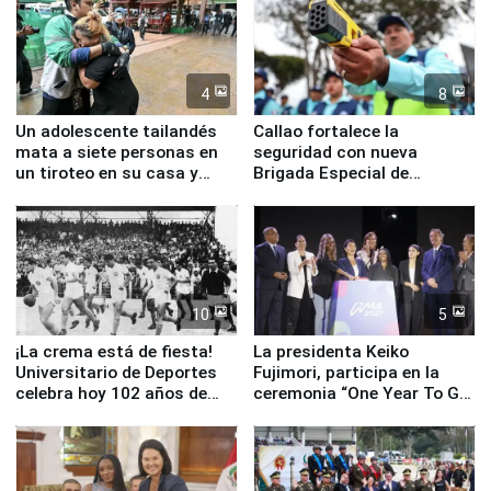
4
8
Un adolescente tailandés
Callao fortalece la
mata a siete personas en
seguridad con nueva
un tiroteo en su casa y
Brigada Especial de
escuela
Turismo y moderno
equipamiento para
Serenazgo
10
5
¡La crema está de fiesta!
La presidenta Keiko
Universitario de Deportes
Fujimori, participa en la
celebra hoy 102 años de
ceremonia “One Year To Go
fundación
de Lima 2027”