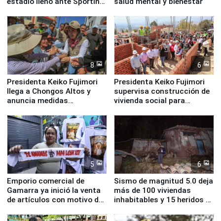
estadio lleno ante Sporting
salud mental y bienestar
Cristal
8
6
Presidenta Keiko Fujimori
Presidenta Keiko Fujimori
llega a Chongos Altos y
supervisa construcción de
anuncia medidas
vivienda social para
inmediatas en vivienda,
familias afectadas por
educación, salud y empleo
sismo en Junín
5
6
Emporio comercial de
Sismo de magnitud 5.0 deja
Gamarra ya inició la venta
más de 100 viviendas
de artículos con motivo de
inhabitables y 15 heridos en
la visita del papa León XIV
Junín