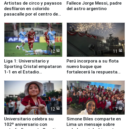
Artistas de circo y payasos
Fallece Jorge Messi, padre
desfilaron en colorido
del astro argentino
pasacalle por el centro de
Lima
12
11
Liga 1: Universitario y
Perú incorpora a su flota
Sporting Cristal empataron
nuevo buque que
1-1 en el Estadio
fortalecerá la respuesta
Monumental
ante el fenómeno El Niño
12
7
Universitario celebra su
Simone Biles comparte en
102º aniversario con
Lima un mensaje sobre