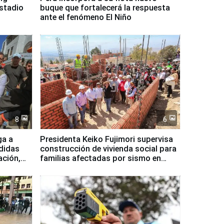
Estadio
buque que fortalecerá la respuesta
ante el fenómeno El Niño
8
6
ga a
Presidenta Keiko Fujimori supervisa
didas
construcción de vivienda social para
ación,
familias afectadas por sismo en
Junín