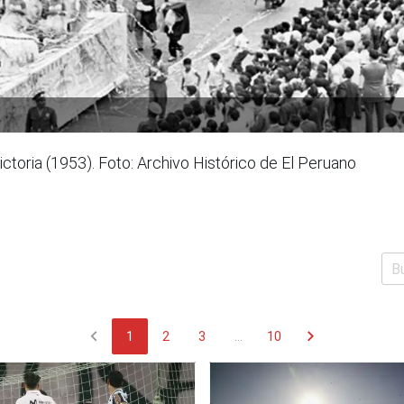
ctoria (1953). Foto: Archivo Histórico de El Peruano
chevron_left
chevron_right
1
2
3
...
10