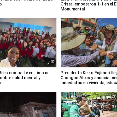
o
Cristal empataron 1-1 en el 
Monumental
7
iles comparte en Lima un
Presidenta Keiko Fujimori lle
sobre salud mental y
Chongos Altos y anuncia me
r
inmediatas en vivienda, educ
salud y empleo