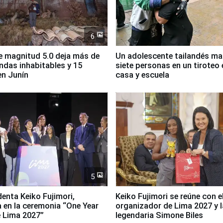
6
 magnitud 5.0 deja más de
Un adolescente tailandés ma
endas inhabitables y 15
siete personas en un tiroteo 
en Junín
casa y escuela
5
denta Keiko Fujimori,
Keiko Fujimori se reúne con e
a en la ceremonia “One Year
organizador de Lima 2027 y l
 Lima 2027”
legendaria Simone Biles