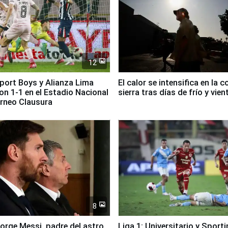
12
Sport Boys y Alianza Lima
El calor se intensifica en la c
n 1-1 en el Estadio Nacional
sierra tras días de frío y vien
orneo Clausura
8
Jorge Messi, padre del astro
Liga 1: Universitario y Sport