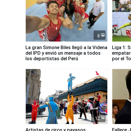
8
La gran Simone Biles llegó a la Videna
Liga 1: 
del IPD y envió un mensaje a todos
empataro
los deportistas del Perú
por el T
12
Artistas de circo y payasos
Fallece 