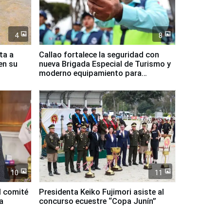
4
8
ta a
Callao fortalece la seguridad con
en su
nueva Brigada Especial de Turismo y
moderno equipamiento para
Serenazgo
10
11
l comité
Presidenta Keiko Fujimori asiste al
a
concurso ecuestre “Copa Junín”