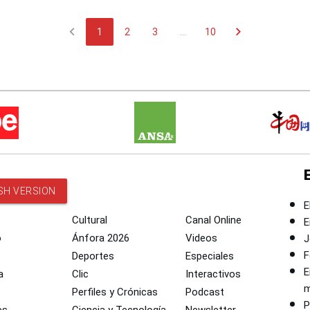
chevron_left
chevron_right
1
2
3
...
10
SH VERSION
E
Cultural
Canal Online
E
o
Ánfora 2026
Videos
J
F
Deportes
Especiales
E
a
Clic
Interactivos
m
Perfiles y Crónicas
Podcast
P