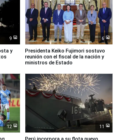
9
6
osta y
Presidenta Keiko Fujimori sostuvo
tos
reunión con el fiscal de la nación y
ministros de Estado
12
11
ing
Perú incorpora a su flota nuevo