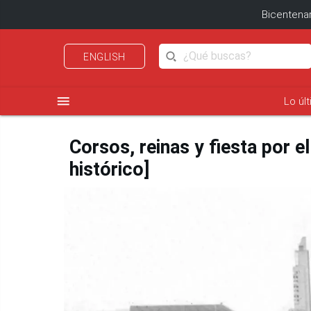
Bicentenar
ENGLISH
menu
Lo úl
Corsos, reinas y fiesta por e
histórico]