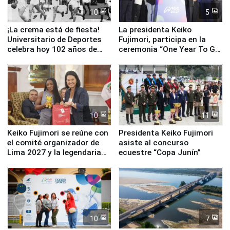
10
5
¡La crema está de fiesta!
La presidenta Keiko
Universitario de Deportes
Fujimori, participa en la
celebra hoy 102 años de
ceremonia “One Year To Go
fundación
de Lima 2027”
10
11
Keiko Fujimori se reúne con
Presidenta Keiko Fujimori
el comité organizador de
asiste al concurso
Lima 2027 y la legendaria
ecuestre “Copa Junín”
Simone Biles
10
7