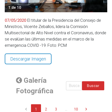
1 de 10
07/05/2020
El titular de la Presidencia del Consejo de
Ministros, Vicente Zeballos, lidera la Comisión
Multisectorial de Alto Nivel contra el Coronavirus, donde
se evalúan las últimas medidas en el marco de la
emergencia COVID -19. Foto: PCM
Descargar Imagen
Galería
Buscar
Fotográfica
chevron_left
chevron_right
1
2
3
...
10