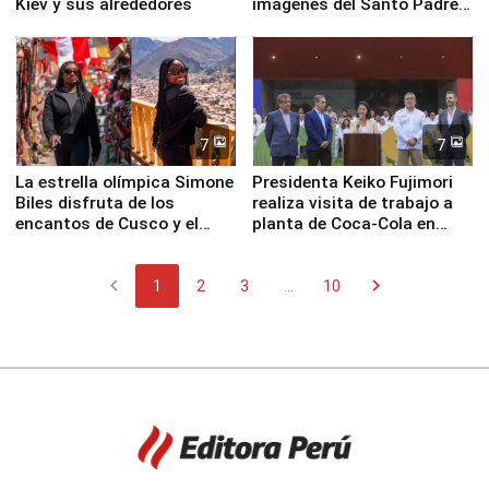
Kiev y sus alrededores
imágenes del Santo Padre
en su labor pastoral en
nuestro país
7
7
La estrella olímpica Simone
Presidenta Keiko Fujimori
Biles disfruta de los
realiza visita de trabajo a
encantos de Cusco y el
planta de Coca-Cola en
Valle Sagrado
Pucusana
chevron_left
chevron_right
1
2
3
...
10