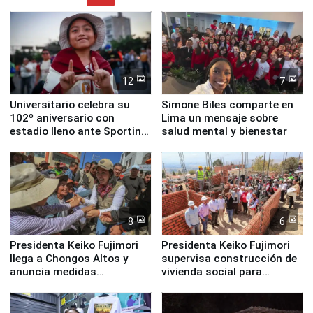
12
7
Universitario celebra su
Simone Biles comparte en
102º aniversario con
Lima un mensaje sobre
estadio lleno ante Sporting
salud mental y bienestar
Cristal
8
6
Presidenta Keiko Fujimori
Presidenta Keiko Fujimori
llega a Chongos Altos y
supervisa construcción de
anuncia medidas
vivienda social para
inmediatas en vivienda,
familias afectadas por
educación, salud y empleo
sismo en Junín