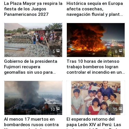
La Plaza Mayor ya respira la
Histórica sequía en Europa
fiesta de los Juegos
afecta cosechas,
Panamericanos 2027
navegación fluvial y plantas
nucleares
5
6
Gobierno de la presidenta
Tras 10 horas de intenso
Fujimori recupera
trabajo bomberos logran
geomallas sin uso para
controlar el incendio en una
proteger Santa Eulalia ante
planta química de Santiago
Fenómeno El Niño
de Chile
10
15
Al menos 17 muertos en
El esperado retorno del
bombardeos rusos contra
papa León XIV al Perú: Las