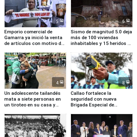
5
6
Emporio comercial de
Sismo de magnitud 5.0 deja
Gamarra ya inició la venta
más de 100 viviendas
de artículos con motivo de
inhabitables y 15 heridos en
la visita del papa León XIV
Junín
4
8
Un adolescente tailandés
Callao fortalece la
mata a siete personas en
seguridad con nueva
un tiroteo en su casa y
Brigada Especial de
escuela
Turismo y moderno
equipamiento para
Serenazgo