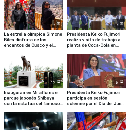
7
7
La estrella olímpica Simone
Presidenta Keiko Fujimori
Biles disfruta de los
realiza visita de trabajo a
encantos de Cusco y el
planta de Coca-Cola en
Valle Sagrado
Pucusana
12
5
Inauguran en Miraflores el
Presidenta Keiko Fujimori
parque japonés Shibuya
participa en sesión
con la estatua del famoso
solemne por el Día del Juez
perro Hachiko
y la Jueza