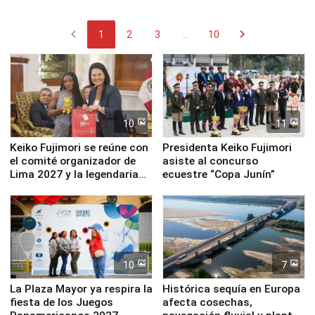
chevron_left
chevron_right
1
2
3
...
10
10
11
Keiko Fujimori se reúne con
Presidenta Keiko Fujimori
el comité organizador de
asiste al concurso
Lima 2027 y la legendaria
ecuestre “Copa Junín”
Simone Biles
10
7
La Plaza Mayor ya respira la
Histórica sequía en Europa
fiesta de los Juegos
afecta cosechas,