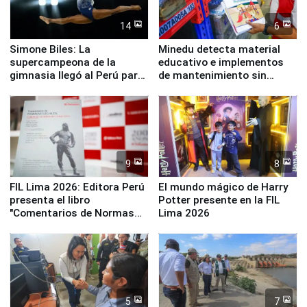
14
6
Simone Biles: La
Minedu detecta material
supercampeona de la
educativo e implementos
gimnasia llegó al Perú para
de mantenimiento sin
empezar cuenta regresiva a
distribuir en almacenes de
Panamericanos Lima 2027
la UGEL 2
9
8
FIL Lima 2026: Editora Perú
El mundo mágico de Harry
presenta el libro
Potter presente en la FIL
"Comentarios de Normas
Lima 2026
Legales: Laboral Vl .
Derecho Colectivo"
5
7