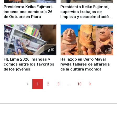
Presidenta Keiko Fujimori,
Presidenta Keiko Fujimori,
inspecciona comisaría 26
supervisa trabajos de
de Octubre en Piura
limpieza y descolmatación
en río Piura
8
7
FIL Lima 2026: mangas y
Hallazgo en Cerro Mayal
cómics entre los favoritos
revela talleres de alfarería
de los jóvenes
de la cultura mochica
chevron_left
chevron_right
1
2
3
...
10