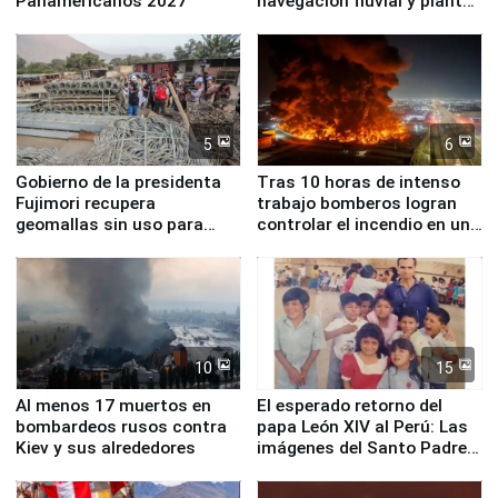
Panamericanos 2027
navegación fluvial y plantas
nucleares
5
6
Gobierno de la presidenta
Tras 10 horas de intenso
Fujimori recupera
trabajo bomberos logran
geomallas sin uso para
controlar el incendio en una
proteger Santa Eulalia ante
planta química de Santiago
Fenómeno El Niño
de Chile
10
15
Al menos 17 muertos en
El esperado retorno del
bombardeos rusos contra
papa León XIV al Perú: Las
Kiev y sus alrededores
imágenes del Santo Padre
en su labor pastoral en
nuestro país