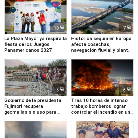
10
7
La Plaza Mayor ya respira la
Histórica sequía en Europa
fiesta de los Juegos
afecta cosechas,
Panamericanos 2027
navegación fluvial y plantas
nucleares
5
6
Gobierno de la presidenta
Tras 10 horas de intenso
Fujimori recupera
trabajo bomberos logran
geomallas sin uso para
controlar el incendio en una
proteger Santa Eulalia ante
planta química de Santiago
Fenómeno El Niño
de Chile