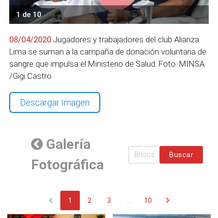
1 de 10
08/04/2020
Jugadores y trabajadores del club Alianza
Lima se suman a la campaña de donación voluntaria de
sangre que impulsa el Ministerio de Salud. Foto: MINSA
/Gigi Castro
Descargar Imagen
Galería
Buscar
Fotográfica
chevron_left
chevron_right
1
2
3
...
10