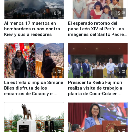
10
15
Al menos 17 muertos en
El esperado retorno del
bombardeos rusos contra
papa León XIV al Perú: Las
Kiev y sus alrededores
imágenes del Santo Padre
en su labor pastoral en
nuestro país
7
7
La estrella olímpica Simone
Presidenta Keiko Fujimori
Biles disfruta de los
realiza visita de trabajo a
encantos de Cusco y el
planta de Coca-Cola en
Valle Sagrado
Pucusana
12
5