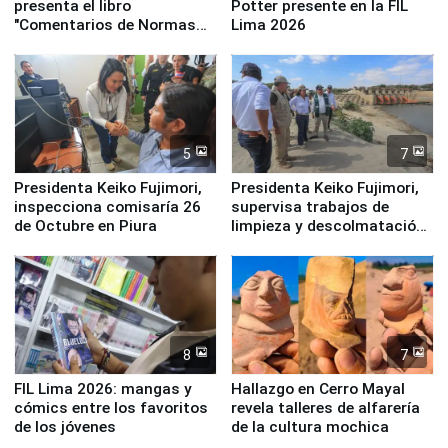
presenta el libro
Potter presente en la FIL
"Comentarios de Normas
Lima 2026
Legales: Laboral Vl .
Derecho Colectivo"
5
7
Presidenta Keiko Fujimori,
Presidenta Keiko Fujimori,
inspecciona comisaría 26
supervisa trabajos de
de Octubre en Piura
limpieza y descolmatación
en río Piura
8
7
FIL Lima 2026: mangas y
Hallazgo en Cerro Mayal
cómics entre los favoritos
revela talleres de alfarería
de los jóvenes
de la cultura mochica