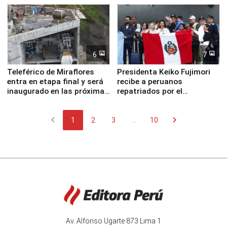
6
7
Teleférico de Miraflores
Presidenta Keiko Fujimori
entra en etapa final y será
recibe a peruanos
inaugurado en las próximas
repatriados por el
semanas
terremoto en Venezuela
chevron_left
chevron_right
1
2
3
...
10
Av. Alfonso Ugarte 873 Lima 1