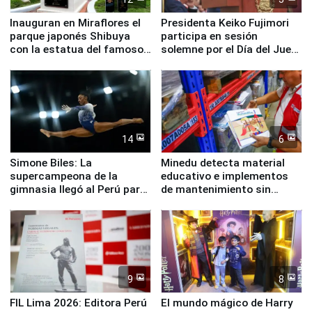
Inauguran en Miraflores el
Presidenta Keiko Fujimori
parque japonés Shibuya
participa en sesión
con la estatua del famoso
solemne por el Día del Juez
perro Hachiko
y la Jueza
14
6
Simone Biles: La
Minedu detecta material
supercampeona de la
educativo e implementos
gimnasia llegó al Perú para
de mantenimiento sin
empezar cuenta regresiva a
distribuir en almacenes de
Panamericanos Lima 2027
la UGEL 2
9
8
FIL Lima 2026: Editora Perú
El mundo mágico de Harry