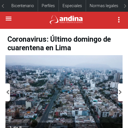
Bicentenario
Perfiles
Especiales
Normas legales
Coronavirus: Último domingo de
cuarentena en Lima
1 de 8