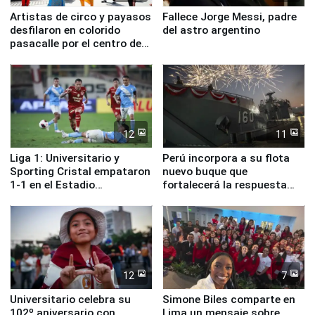
Artistas de circo y payasos
Fallece Jorge Messi, padre
desfilaron en colorido
del astro argentino
pasacalle por el centro de
Lima
12
11
Liga 1: Universitario y
Perú incorpora a su flota
Sporting Cristal empataron
nuevo buque que
1-1 en el Estadio
fortalecerá la respuesta
Monumental
ante el fenómeno El Niño
12
7
Universitario celebra su
Simone Biles comparte en
102º aniversario con
Lima un mensaje sobre