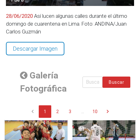
28/06/2020
Así lucen algunas calles durante el último
domingo de cuarentena en Lima. Foto: ANDINA/Juan
Carlos Guzmán
Descargar Imagen
Galería
Buscar
Fotográfica
chevron_left
chevron_right
1
2
3
...
10