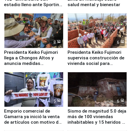
estadio lleno ante Sporting
salud mental y bienestar
Cristal
8
6
Presidenta Keiko Fujimori
Presidenta Keiko Fujimori
llega a Chongos Altos y
supervisa construcción de
anuncia medidas
vivienda social para
inmediatas en vivienda,
familias afectadas por
educación, salud y empleo
sismo en Junín
5
6
Emporio comercial de
Sismo de magnitud 5.0 deja
Gamarra ya inició la venta
más de 100 viviendas
de artículos con motivo de
inhabitables y 15 heridos en
la visita del papa León XIV
Junín