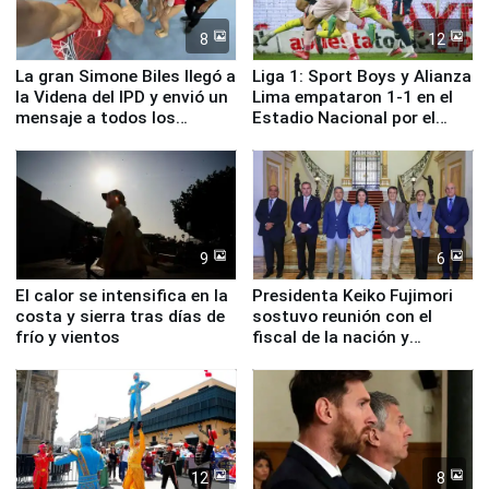
8
12
La gran Simone Biles llegó a
Liga 1: Sport Boys y Alianza
la Videna del IPD y envió un
Lima empataron 1-1 en el
mensaje a todos los
Estadio Nacional por el
deportistas del Perú
Torneo Clausura
9
6
El calor se intensifica en la
Presidenta Keiko Fujimori
costa y sierra tras días de
sostuvo reunión con el
frío y vientos
fiscal de la nación y
ministros de Estado
12
8