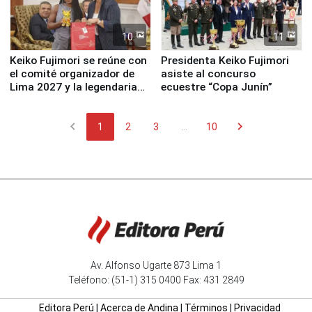
10
11
Keiko Fujimori se reúne con
Presidenta Keiko Fujimori
el comité organizador de
asiste al concurso
Lima 2027 y la legendaria
ecuestre “Copa Junín”
Simone Biles
chevron_left
chevron_right
1
2
3
...
10
Av. Alfonso Ugarte 873 Lima 1
Teléfono: (51-1) 315 0400 Fax: 431 2849
Editora Perú
|
Acerca de Andina
|
Términos
|
Privacidad