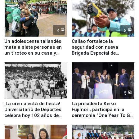
4
8
Un adolescente tailandés
Callao fortalece la
mata a siete personas en
seguridad con nueva
un tiroteo en su casa y
Brigada Especial de
escuela
Turismo y moderno
equipamiento para
Serenazgo
10
5
¡La crema está de fiesta!
La presidenta Keiko
Universitario de Deportes
Fujimori, participa en la
celebra hoy 102 años de
ceremonia “One Year To Go
fundación
de Lima 2027”