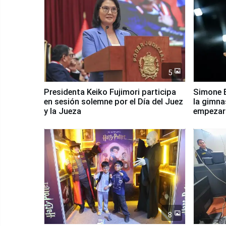
5
Presidenta Keiko Fujimori participa
Simone B
en sesión solemne por el Día del Juez
la gimna
y la Jueza
empezar 
Panamer
8