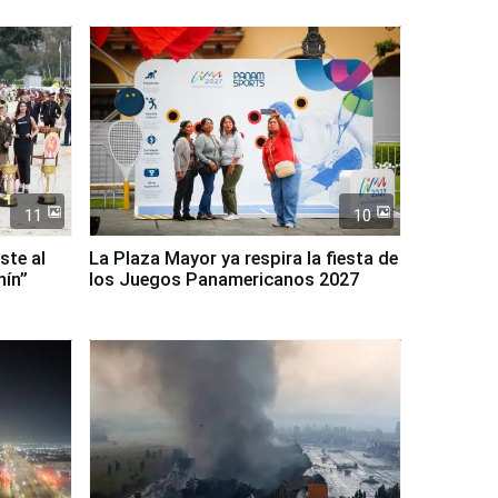
11
10
ste al
La Plaza Mayor ya respira la fiesta de
nín”
los Juegos Panamericanos 2027