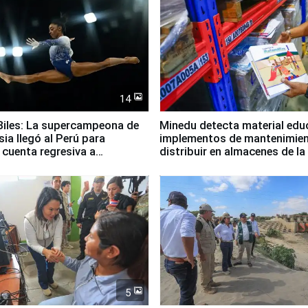
14
iles: La supercampeona de
Minedu detecta material edu
sia llegó al Perú para
implementos de mantenimien
cuenta regresiva a
distribuir en almacenes de l
icanos Lima 2027
5