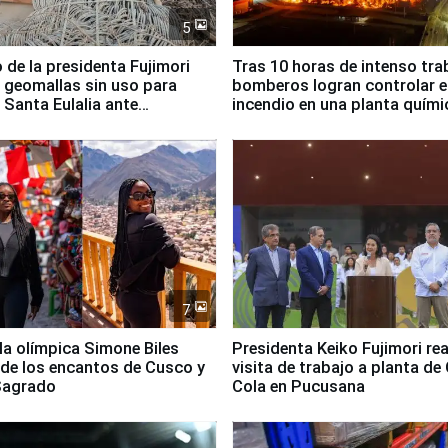
5
 de la presidenta Fujimori
Tras 10 horas de intenso tra
 geomallas sin uso para
bomberos logran controlar e
 Santa Eulalia ante
incendio en una planta quími
o El Niño
Santiago de Chile
7
lla olímpica Simone Biles
Presidenta Keiko Fujimori rea
 de los encantos de Cusco y
visita de trabajo a planta de
 Sagrado
Cola en Pucusana