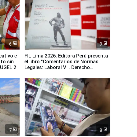
6
9
cativo e
FIL Lima 2026: Editora Perú presenta
to sin
el libro "Comentarios de Normas
a UGEL 2
Legales: Laboral Vl . Derecho
Colectivo"
7
8