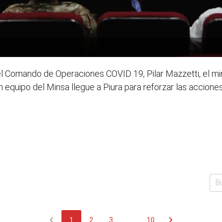
el Comando de Operaciones COVID 19, Pilar Mazzetti, el min
quipo del Minsa llegue a Piura para reforzar las acciones 
chevron_left
chevron_right
1
2
3
...
10