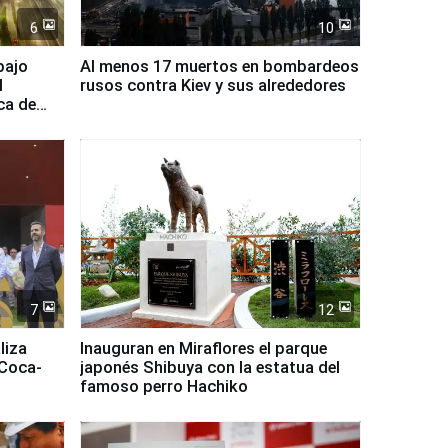
6
10
bajo
Al menos 17 muertos en bombardeos
l
rusos contra Kiev y sus alrededores
ca de
7
12
liza
Inauguran en Miraflores el parque
 Coca-
japonés Shibuya con la estatua del
famoso perro Hachiko