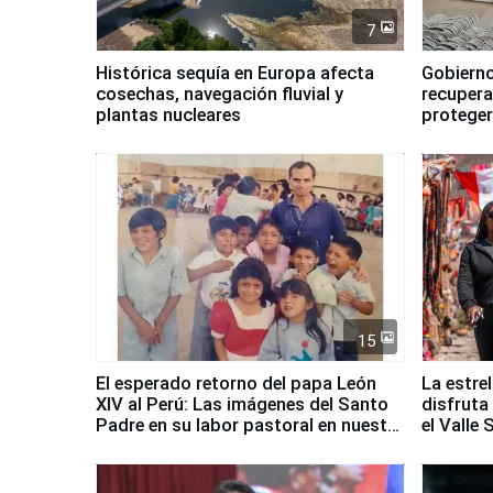
7
Histórica sequía en Europa afecta
Gobierno
cosechas, navegación fluvial y
recupera
plantas nucleares
proteger
Fenómen
15
El esperado retorno del papa León
La estre
XIV al Perú: Las imágenes del Santo
disfruta
Padre en su labor pastoral en nuestro
el Valle
país