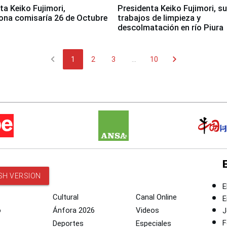
jimori,
Presidenta Keiko Fujimori, s
ona comisaría 26 de Octubre
trabajos de limpieza y
descolmatación en río Piura
chevron_left
chevron_right
1
2
3
...
10
SH VERSION
E
Cultural
Canal Online
E
o
Ánfora 2026
Videos
J
F
Deportes
Especiales