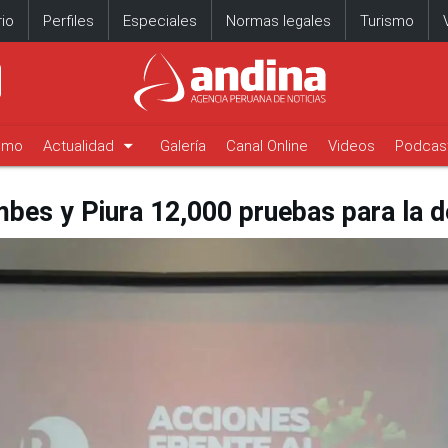
io
Perfiles
Especiales
Normas legales
Turismo
arrow_drop_down
timo
Actualidad
Galería
Canal Online
Videos
Podcas
bes y Piura 12,000 pruebas para la d