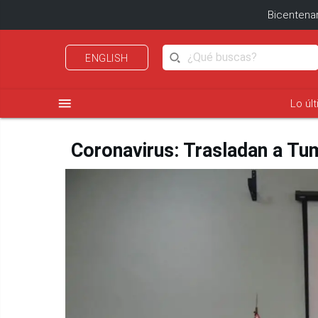
Bicentenar
ENGLISH
menu
Lo úl
Coronavirus: Trasladan a Tum