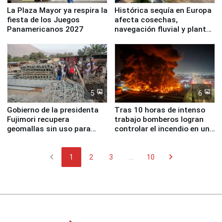
La Plaza Mayor ya respira la
Histórica sequía en Europa
fiesta de los Juegos
afecta cosechas,
Panamericanos 2027
navegación fluvial y plantas
nucleares
5
6
Gobierno de la presidenta
Tras 10 horas de intenso
Fujimori recupera
trabajo bomberos logran
geomallas sin uso para
controlar el incendio en una
proteger Santa Eulalia ante
planta química de Santiago
Fenómeno El Niño
de Chile
chevron_left
chevron_right
1
2
3
...
10