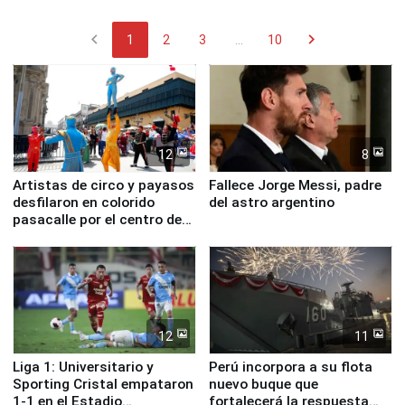
chevron_left
chevron_right
1
2
3
...
10
12
8
Artistas de circo y payasos
Fallece Jorge Messi, padre
desfilaron en colorido
del astro argentino
pasacalle por el centro de
Lima
12
11
Liga 1: Universitario y
Perú incorpora a su flota
Sporting Cristal empataron
nuevo buque que
1-1 en el Estadio
fortalecerá la respuesta