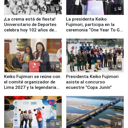
10
5
¡La crema está de fiesta!
La presidenta Keiko
Universitario de Deportes
Fujimori, participa en la
celebra hoy 102 años de
ceremonia “One Year To Go
fundación
de Lima 2027”
10
11
Keiko Fujimori se reúne con
Presidenta Keiko Fujimori
el comité organizador de
asiste al concurso
Lima 2027 y la legendaria
ecuestre “Copa Junín”
Simone Biles
10
7