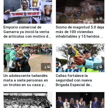
5
6
Emporio comercial de
Sismo de magnitud 5.0 deja
Gamarra ya inició la venta
más de 100 viviendas
de artículos con motivo de
inhabitables y 15 heridos en
la visita del papa León XIV
Junín
4
8
Un adolescente tailandés
Callao fortalece la
mata a siete personas en
seguridad con nueva
un tiroteo en su casa y
Brigada Especial de
escuela
Turismo y moderno
equipamiento para
Serenazgo