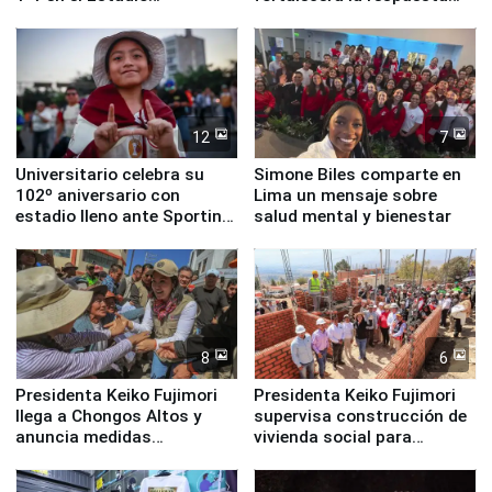
Monumental
ante el fenómeno El Niño
12
7
Universitario celebra su
Simone Biles comparte en
102º aniversario con
Lima un mensaje sobre
estadio lleno ante Sporting
salud mental y bienestar
Cristal
8
6
Presidenta Keiko Fujimori
Presidenta Keiko Fujimori
llega a Chongos Altos y
supervisa construcción de
anuncia medidas
vivienda social para
inmediatas en vivienda,
familias afectadas por
educación, salud y empleo
sismo en Junín