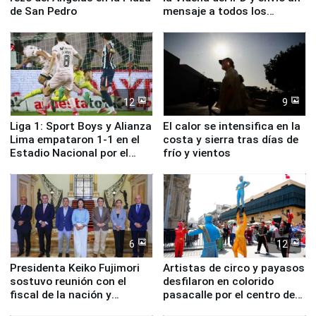
de San Pedro
mensaje a todos los
deportistas del Perú
12
9
Liga 1: Sport Boys y Alianza
El calor se intensifica en la
Lima empataron 1-1 en el
costa y sierra tras días de
Estadio Nacional por el
frío y vientos
Torneo Clausura
6
12
Presidenta Keiko Fujimori
Artistas de circo y payasos
sostuvo reunión con el
desfilaron en colorido
fiscal de la nación y
pasacalle por el centro de
ministros de Estado
Lima