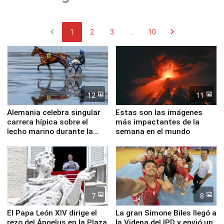
chevron_left
chevron_right
1
2
3
...
10
12
11
Alemania celebra singular
Estas son las imágenes
carrera hípica sobre el
más impactantes de la
lecho marino durante la
semana en el mundo
marea baja
7
8
El Papa León XIV dirige el
La gran Simone Biles llegó a
rezo del Ángelus en la Plaza
la Videna del IPD y envió un