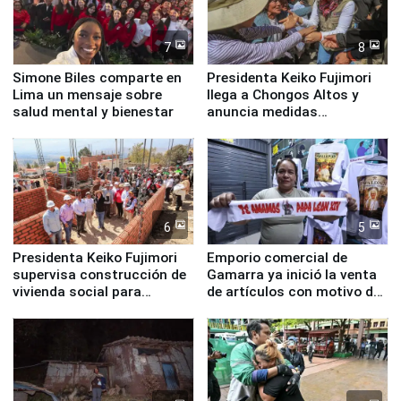
7
8
Simone Biles comparte en
Presidenta Keiko Fujimori
Lima un mensaje sobre
llega a Chongos Altos y
salud mental y bienestar
anuncia medidas
inmediatas en vivienda,
educación, salud y empleo
6
5
Presidenta Keiko Fujimori
Emporio comercial de
supervisa construcción de
Gamarra ya inició la venta
vivienda social para
de artículos con motivo de
familias afectadas por
la visita del papa León XIV
sismo en Junín