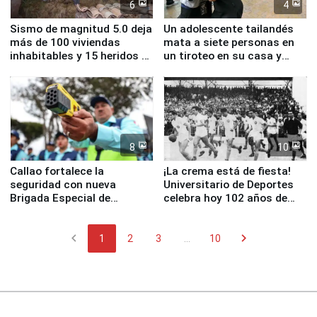
6
4
Sismo de magnitud 5.0 deja
Un adolescente tailandés
más de 100 viviendas
mata a siete personas en
inhabitables y 15 heridos en
un tiroteo en su casa y
Junín
escuela
8
10
Callao fortalece la
¡La crema está de fiesta!
seguridad con nueva
Universitario de Deportes
Brigada Especial de
celebra hoy 102 años de
Turismo y moderno
fundación
equipamiento para
chevron_left
chevron_right
Serenazgo
1
2
3
...
10