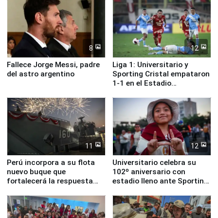
8
12
Fallece Jorge Messi, padre
Liga 1: Universitario y
del astro argentino
Sporting Cristal empataron
1-1 en el Estadio
Monumental
11
12
Perú incorpora a su flota
Universitario celebra su
nuevo buque que
102º aniversario con
fortalecerá la respuesta
estadio lleno ante Sporting
ante el fenómeno El Niño
Cristal