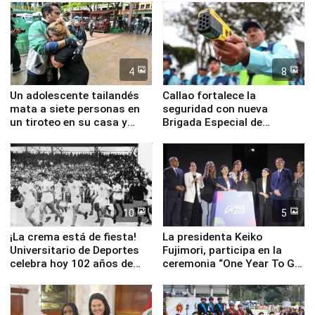
4
8
Un adolescente tailandés
Callao fortalece la
mata a siete personas en
seguridad con nueva
un tiroteo en su casa y
Brigada Especial de
escuela
Turismo y moderno
equipamiento para
Serenazgo
10
5
¡La crema está de fiesta!
La presidenta Keiko
Universitario de Deportes
Fujimori, participa en la
celebra hoy 102 años de
ceremonia “One Year To Go
fundación
de Lima 2027”