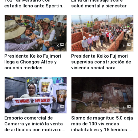
estadio lleno ante Sporting
salud mental y bienestar
Cristal
8
6
Presidenta Keiko Fujimori
Presidenta Keiko Fujimori
llega a Chongos Altos y
supervisa construcción de
anuncia medidas
vivienda social para
inmediatas en vivienda,
familias afectadas por
educación, salud y empleo
sismo en Junín
5
6
Emporio comercial de
Sismo de magnitud 5.0 deja
Gamarra ya inició la venta
más de 100 viviendas
de artículos con motivo de
inhabitables y 15 heridos en
la visita del papa León XIV
Junín