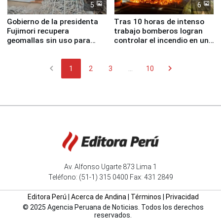
5
6
Gobierno de la presidenta
Tras 10 horas de intenso
Fujimori recupera
trabajo bomberos logran
geomallas sin uso para
controlar el incendio en una
proteger Santa Eulalia ante
planta química de Santiago
Fenómeno El Niño
de Chile
chevron_left
chevron_right
1
2
3
...
10
Av. Alfonso Ugarte 873 Lima 1
Teléfono: (51-1) 315 0400 Fax: 431 2849
Editora Perú
|
Acerca de Andina
|
Términos
|
Privacidad
© 2025 Agencia Peruana de Noticias. Todos los derechos
reservados.