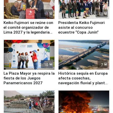
10
11
Keiko Fujimori se reúne con
Presidenta Keiko Fujimori
el comité organizador de
asiste al concurso
Lima 2027 y la legendaria
ecuestre “Copa Junín”
Simone Biles
10
7
La Plaza Mayor ya respira la
Histórica sequía en Europa
fiesta de los Juegos
afecta cosechas,
Panamericanos 2027
navegación fluvial y plantas
nucleares