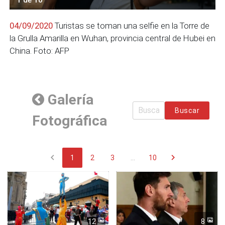
04/09/2020
Turistas se toman una selfie en la Torre de
la Grulla Amarilla en Wuhan, provincia central de Hubei en
China. Foto: AFP
Galería
Buscar
Fotográfica
chevron_left
chevron_right
1
2
3
...
10
12
8