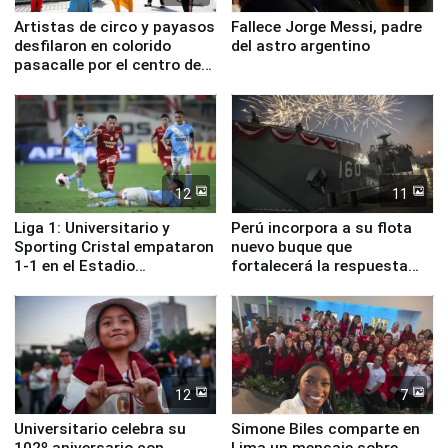
Artistas de circo y payasos
Fallece Jorge Messi, padre
desfilaron en colorido
del astro argentino
pasacalle por el centro de
Lima
12
11
Liga 1: Universitario y
Perú incorpora a su flota
Sporting Cristal empataron
nuevo buque que
1-1 en el Estadio
fortalecerá la respuesta
Monumental
ante el fenómeno El Niño
12
7
Universitario celebra su
Simone Biles comparte en
102º aniversario con
Lima un mensaje sobre