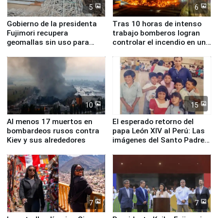
5
6
Gobierno de la presidenta
Tras 10 horas de intenso
Fujimori recupera
trabajo bomberos logran
geomallas sin uso para
controlar el incendio en una
proteger Santa Eulalia ante
planta química de Santiago
Fenómeno El Niño
de Chile
10
15
Al menos 17 muertos en
El esperado retorno del
bombardeos rusos contra
papa León XIV al Perú: Las
Kiev y sus alrededores
imágenes del Santo Padre
en su labor pastoral en
nuestro país
7
7