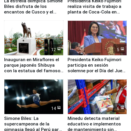
La estrella olímpica Simone
Presidenta Keiko Fujimori
Biles disfruta de los
realiza visita de trabajo a
encantos de Cusco y el
planta de Coca-Cola en
Valle Sagrado
Pucusana
12
5
Inauguran en Miraflores el
Presidenta Keiko Fujimori
parque japonés Shibuya
participa en sesión
con la estatua del famoso
solemne por el Día del Juez
perro Hachiko
y la Jueza
14
6
Simone Biles: La
Minedu detecta material
supercampeona de la
educativo e implementos
gimnasia llegó al Perú para
de mantenimiento sin