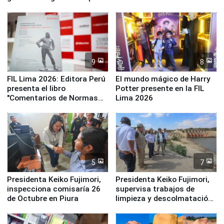
empezar cuenta regresiva a
distribuir en almacenes de
Panamericanos Lima 2027
la UGEL 2
9
8
FIL Lima 2026: Editora Perú
El mundo mágico de Harry
presenta el libro
Potter presente en la FIL
"Comentarios de Normas
Lima 2026
Legales: Laboral Vl .
Derecho Colectivo"
5
7
Presidenta Keiko Fujimori,
Presidenta Keiko Fujimori,
inspecciona comisaría 26
supervisa trabajos de
de Octubre en Piura
limpieza y descolmatación
en río Piura