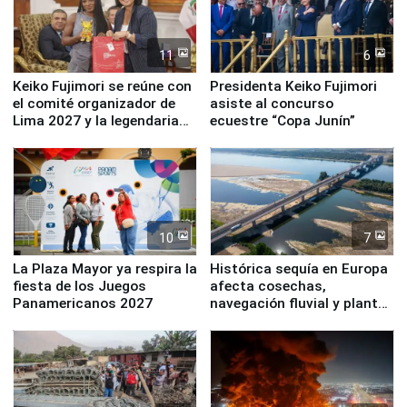
11
6
Keiko Fujimori se reúne con
Presidenta Keiko Fujimori
el comité organizador de
asiste al concurso
Lima 2027 y la legendaria
ecuestre “Copa Junín”
Simone Biles
10
7
La Plaza Mayor ya respira la
Histórica sequía en Europa
fiesta de los Juegos
afecta cosechas,
Panamericanos 2027
navegación fluvial y plantas
nucleares