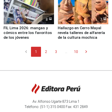
8
7
FIL Lima 2026: mangas y
Hallazgo en Cerro Mayal
cómics entre los favoritos
revela talleres de alfarería
de los jóvenes
de la cultura mochica
chevron_left
chevron_right
1
2
3
...
10
Av. Alfonso Ugarte 873 Lima 1
Teléfono: (51-1) 315 0400 Fax: 431 2849