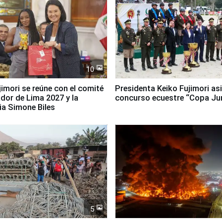
10
jimori se reúne con el comité
Presidenta Keiko Fujimori asi
dor de Lima 2027 y la
concurso ecuestre “Copa Ju
ia Simone Biles
5