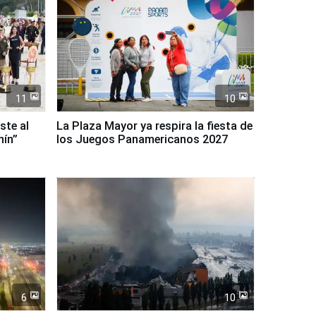
11
10
ste al
La Plaza Mayor ya respira la fiesta de
nín”
los Juegos Panamericanos 2027
6
10