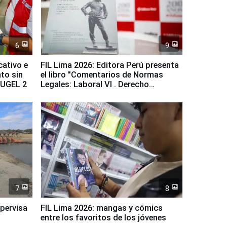
6
9
cativo e
FIL Lima 2026: Editora Perú presenta
to sin
el libro "Comentarios de Normas
a UGEL 2
Legales: Laboral Vl . Derecho
Colectivo"
7
8
upervisa
FIL Lima 2026: mangas y cómics
entre los favoritos de los jóvenes