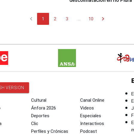
descolmatación en río Piura
chevron_left
chevron_right
1
2
3
...
10
SH VERSION
E
Cultural
Canal Online
E
o
Ánfora 2026
Videos
J
F
Deportes
Especiales
E
a
Clic
Interactivos
m
Perfiles y Crónicas
Podcast