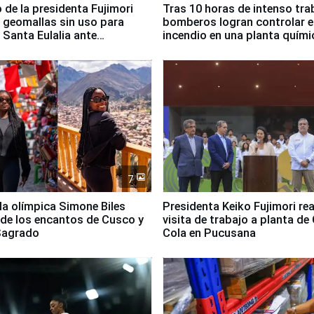
 de la presidenta Fujimori
Tras 10 horas de intenso tra
 geomallas sin uso para
bomberos logran controlar e
 Santa Eulalia ante
incendio en una planta quími
o El Niño
Santiago de Chile
7
lla olímpica Simone Biles
Presidenta Keiko Fujimori rea
 de los encantos de Cusco y
visita de trabajo a planta de
 Sagrado
Cola en Pucusana