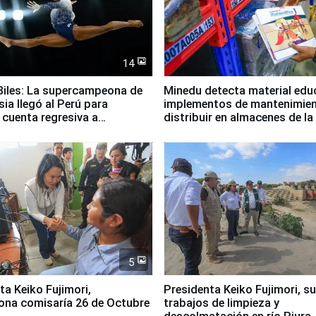
14
iles: La supercampeona de
Minedu detecta material edu
sia llegó al Perú para
implementos de mantenimien
cuenta regresiva a
distribuir en almacenes de l
icanos Lima 2027
5
jimori,
Presidenta Keiko Fujimori, s
ona comisaría 26 de Octubre
trabajos de limpieza y