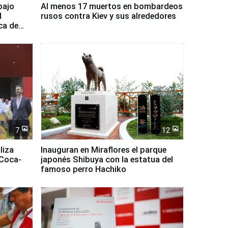
bajo
Al menos 17 muertos en bombardeos
l
rusos contra Kiev y sus alrededores
ca de
7
12
liza
Inauguran en Miraflores el parque
 Coca-
japonés Shibuya con la estatua del
famoso perro Hachiko