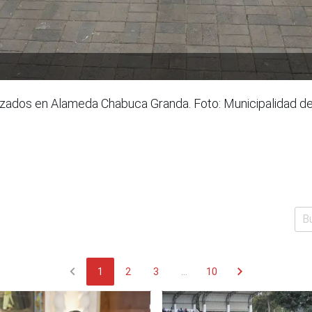
zados en Alameda Chabuca Granda. Foto: Municipalidad d
chevron_left
chevron_right
1
2
3
...
10