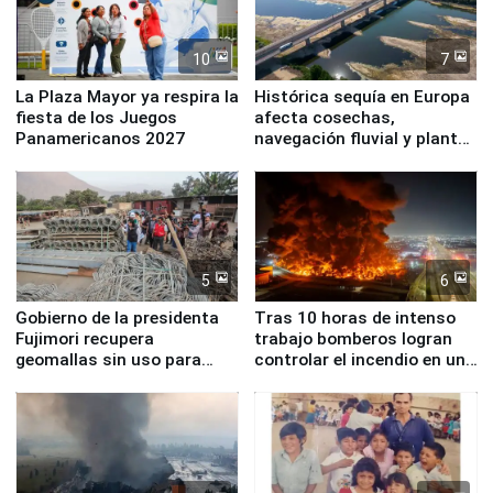
10
7
La Plaza Mayor ya respira la
Histórica sequía en Europa
fiesta de los Juegos
afecta cosechas,
Panamericanos 2027
navegación fluvial y plantas
nucleares
5
6
Gobierno de la presidenta
Tras 10 horas de intenso
Fujimori recupera
trabajo bomberos logran
geomallas sin uso para
controlar el incendio en una
proteger Santa Eulalia ante
planta química de Santiago
Fenómeno El Niño
de Chile