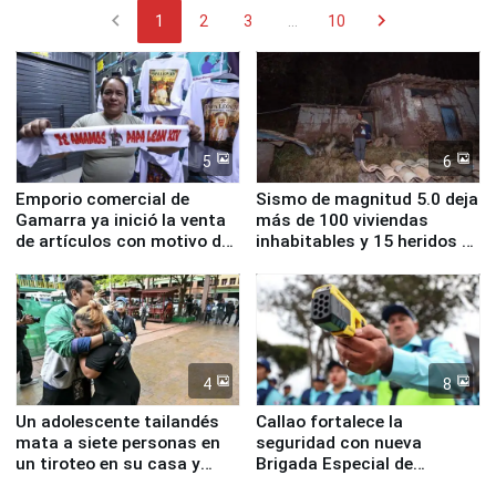
chevron_left
chevron_right
1
2
3
...
10
5
6
Emporio comercial de
Sismo de magnitud 5.0 deja
Gamarra ya inició la venta
más de 100 viviendas
de artículos con motivo de
inhabitables y 15 heridos en
la visita del papa León XIV
Junín
4
8
Un adolescente tailandés
Callao fortalece la
mata a siete personas en
seguridad con nueva
un tiroteo en su casa y
Brigada Especial de
escuela
Turismo y moderno