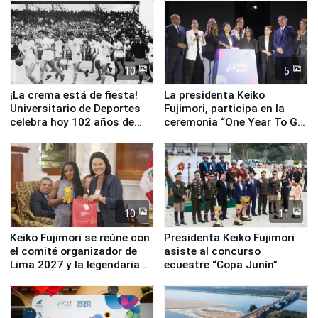
equipamiento para
Serenazgo
10
5
¡La crema está de fiesta!
La presidenta Keiko
Universitario de Deportes
Fujimori, participa en la
celebra hoy 102 años de
ceremonia “One Year To Go
fundación
de Lima 2027”
10
11
Keiko Fujimori se reúne con
Presidenta Keiko Fujimori
el comité organizador de
asiste al concurso
Lima 2027 y la legendaria
ecuestre “Copa Junín”
Simone Biles