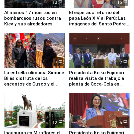
10
15
Al menos 17 muertos en
El esperado retorno del
bombardeos rusos contra
papa León XIV al Perú: Las
Kiev y sus alrededores
imágenes del Santo Padre
en su labor pastoral en
nuestro país
7
7
La estrella olímpica Simone
Presidenta Keiko Fujimori
Biles disfruta de los
realiza visita de trabajo a
encantos de Cusco y el
planta de Coca-Cola en
Valle Sagrado
Pucusana
12
5
Inauguran en Miraflores el
Presidenta Keiko Fujimori