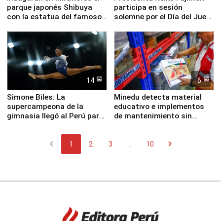
parque japonés Shibuya
participa en sesión
con la estatua del famoso
solemne por el Día del Juez
perro Hachiko
y la Jueza
14
6
Simone Biles: La
Minedu detecta material
supercampeona de la
educativo e implementos
gimnasia llegó al Perú para
de mantenimiento sin
empezar cuenta regresiva a
distribuir en almacenes de
Panamericanos Lima 2027
la UGEL 2
chevron_left
chevron_right
1
2
3
...
10