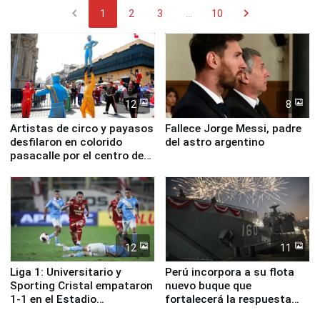
chevron_left
chevron_right
1
2
3
...
10
12
8
Artistas de circo y payasos
Fallece Jorge Messi, padre
desfilaron en colorido
del astro argentino
pasacalle por el centro de
Lima
12
11
Liga 1: Universitario y
Perú incorpora a su flota
Sporting Cristal empataron
nuevo buque que
1-1 en el Estadio
fortalecerá la respuesta
Monumental
ante el fenómeno El Niño