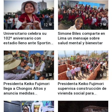
12
7
Universitario celebra su
Simone Biles comparte en
102º aniversario con
Lima un mensaje sobre
estadio lleno ante Sporting
salud mental y bienestar
Cristal
8
6
Presidenta Keiko Fujimori
Presidenta Keiko Fujimori
llega a Chongos Altos y
supervisa construcción de
anuncia medidas
vivienda social para
inmediatas en vivienda,
familias afectadas por
educación, salud y empleo
sismo en Junín