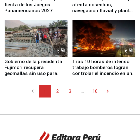
fiesta de los Juegos
afecta cosechas,
Panamericanos 2027
navegación fluvial y plantas
nucleares
5
6
Gobierno de la presidenta
Tras 10 horas de intenso
Fujimori recupera
trabajo bomberos logran
geomallas sin uso para
controlar el incendio en una
proteger Santa Eulalia ante
planta química de Santiago
Fenómeno El Niño
de Chile
chevron_left
chevron_right
1
2
3
...
10