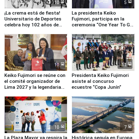
10
5
¡La crema está de fiesta!
La presidenta Keiko
Universitario de Deportes
Fujimori, participa en la
celebra hoy 102 años de
ceremonia “One Year To Go
fundación
de Lima 2027”
10
11
Keiko Fujimori se reúne con
Presidenta Keiko Fujimori
el comité organizador de
asiste al concurso
Lima 2027 y la legendaria
ecuestre “Copa Junín”
Simone Biles
10
7
La Plaza Mayor ya respira la
Histórica sequía en Europa