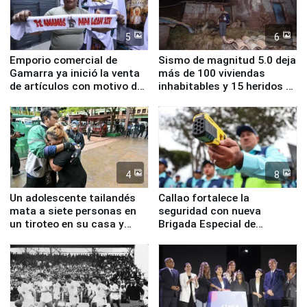
5
6
Emporio comercial de
Sismo de magnitud 5.0 deja
Gamarra ya inició la venta
más de 100 viviendas
de artículos con motivo de
inhabitables y 15 heridos en
la visita del papa León XIV
Junín
4
8
Un adolescente tailandés
Callao fortalece la
mata a siete personas en
seguridad con nueva
un tiroteo en su casa y
Brigada Especial de
escuela
Turismo y moderno
equipamiento para
Serenazgo