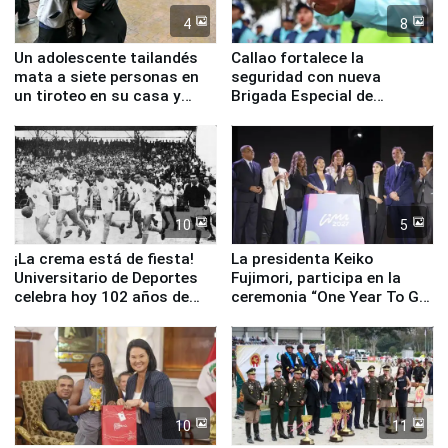
4
8
Un adolescente tailandés
Callao fortalece la
mata a siete personas en
seguridad con nueva
un tiroteo en su casa y
Brigada Especial de
escuela
Turismo y moderno
equipamiento para
Serenazgo
10
5
¡La crema está de fiesta!
La presidenta Keiko
Universitario de Deportes
Fujimori, participa en la
celebra hoy 102 años de
ceremonia “One Year To Go
fundación
de Lima 2027”
10
11