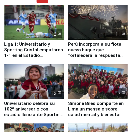
12
11
Liga 1: Universitario y
Perú incorpora a su flota
Sporting Cristal empataron
nuevo buque que
1-1 en el Estadio
fortalecerá la respuesta
Monumental
ante el fenómeno El Niño
12
7
Universitario celebra su
Simone Biles comparte en
102º aniversario con
Lima un mensaje sobre
estadio lleno ante Sporting
salud mental y bienestar
Cristal