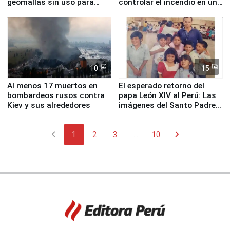
geomallas sin uso para
controlar el incendio en una
proteger Santa Eulalia ante
planta química de Santiago
Fenómeno El Niño
de Chile
10
15
Al menos 17 muertos en
El esperado retorno del
bombardeos rusos contra
papa León XIV al Perú: Las
Kiev y sus alrededores
imágenes del Santo Padre
en su labor pastoral en
nuestro país
chevron_left
chevron_right
1
2
3
...
10