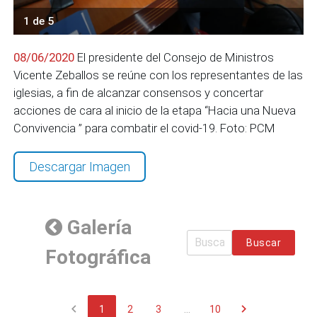
1 de 5
08/06/2020
El presidente del Consejo de Ministros
Vicente Zeballos se reúne con los representantes de las
iglesias, a fin de alcanzar consensos y concertar
acciones de cara al inicio de la etapa “Hacia una Nueva
Convivencia ” para combatir el covid-19. Foto: PCM
Descargar Imagen
Galería
Buscar
Fotográfica
chevron_left
chevron_right
1
2
3
...
10