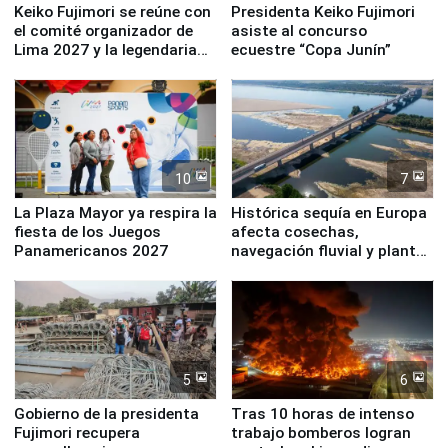
Keiko Fujimori se reúne con
Presidenta Keiko Fujimori
el comité organizador de
asiste al concurso
Lima 2027 y la legendaria
ecuestre “Copa Junín”
Simone Biles
10
7
La Plaza Mayor ya respira la
Histórica sequía en Europa
fiesta de los Juegos
afecta cosechas,
Panamericanos 2027
navegación fluvial y plantas
nucleares
5
6
Gobierno de la presidenta
Tras 10 horas de intenso
Fujimori recupera
trabajo bomberos logran