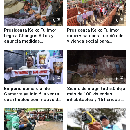
8
6
Presidenta Keiko Fujimori
Presidenta Keiko Fujimori
llega a Chongos Altos y
supervisa construcción de
anuncia medidas
vivienda social para
inmediatas en vivienda,
familias afectadas por
educación, salud y empleo
sismo en Junín
5
6
Emporio comercial de
Sismo de magnitud 5.0 deja
Gamarra ya inició la venta
más de 100 viviendas
de artículos con motivo de
inhabitables y 15 heridos en
la visita del papa León XIV
Junín