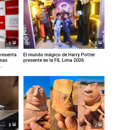
9
8
presenta
El mundo mágico de Harry Potter
rmas
presente en la FIL Lima 2026
8
7