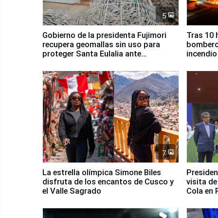
5
Gobierno de la presidenta Fujimori
Tras 10 
recupera geomallas sin uso para
bomberos
proteger Santa Eulalia ante
incendio
Fenómeno El Niño
Santiago
7
La estrella olímpica Simone Biles
Presiden
disfruta de los encantos de Cusco y
visita d
el Valle Sagrado
Cola en