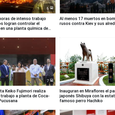
6
horas de intenso trabajo
Al menos 17 muertos en bo
 logran controlar el
rusos contra Kiev y sus alre
 en una planta química de
 de Chile
7
ta Keiko Fujimori realiza
Inauguran en Miraflores el p
e trabajo a planta de Coca-
japonés Shibuya con la estat
 Pucusana
famoso perro Hachiko