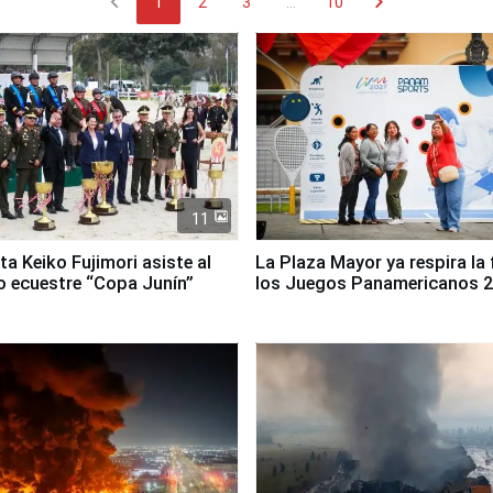
chevron_left
chevron_right
1
2
3
...
10
11
ta Keiko Fujimori asiste al
La Plaza Mayor ya respira la 
 ecuestre “Copa Junín”
los Juegos Panamericanos 