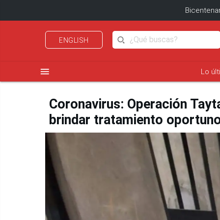
Bicentenar
ENGLISH
menu
Lo úl
Coronavirus: Operación Tayta
brindar tratamiento oportuno