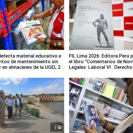
6
etecta material educativo e
FIL Lima 2026: Editora Perú 
ntos de mantenimiento sin
el libro "Comentarios de No
ir en almacenes de la UGEL 2
Legales: Laboral Vl . Derecho
Colectivo"
7