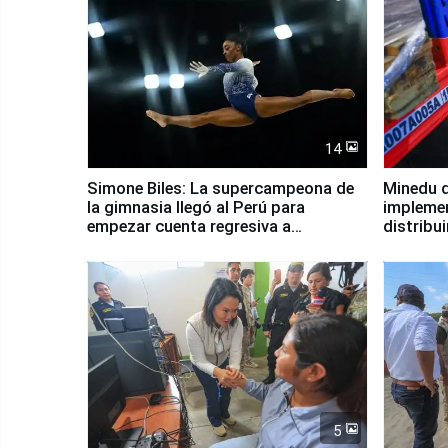
14
Simone Biles: La supercampeona de
Minedu d
la gimnasia llegó al Perú para
impleme
empezar cuenta regresiva a
distribu
Panamericanos Lima 2027
5