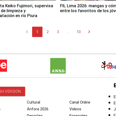
ta Keiko Fujimori, supervisa
FIL Lima 2026: mangas y có
 de limpieza y
entre los favoritos de los jó
tación en río Piura
chevron_left
chevron_right
1
2
3
...
10
SH VERSION
E
Cultural
Canal Online
E
o
Ánfora 2026
Videos
J
F
Deportes
Especiales