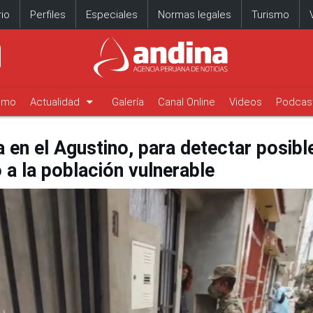
io
Perfiles
Especiales
Normas legales
Turismo
arrow_drop_down
timo
Actualidad
Galería
Canal Online
Videos
Podcas
 en el Agustino, para detectar posibl
 a la población vulnerable