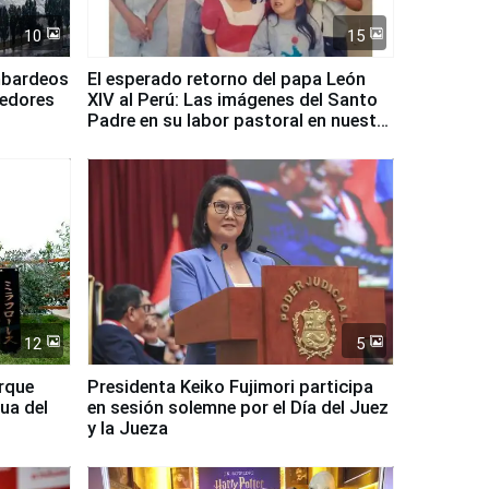
10
15
mbardeos
El esperado retorno del papa León
dedores
XIV al Perú: Las imágenes del Santo
Padre en su labor pastoral en nuestro
país
12
5
arque
Presidenta Keiko Fujimori participa
ua del
en sesión solemne por el Día del Juez
y la Jueza