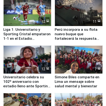
12
11
Liga 1: Universitario y
Perú incorpora a su flota
Sporting Cristal empataron
nuevo buque que
1-1 en el Estadio
fortalecerá la respuesta
Monumental
ante el fenómeno El Niño
12
7
Universitario celebra su
Simone Biles comparte en
102º aniversario con
Lima un mensaje sobre
estadio lleno ante Sporting
salud mental y bienestar
Cristal