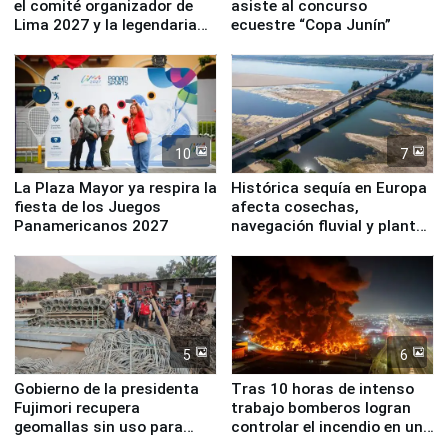
el comité organizador de
asiste al concurso
Lima 2027 y la legendaria
ecuestre “Copa Junín”
Simone Biles
10
7
La Plaza Mayor ya respira la
Histórica sequía en Europa
fiesta de los Juegos
afecta cosechas,
Panamericanos 2027
navegación fluvial y plantas
nucleares
5
6
Gobierno de la presidenta
Tras 10 horas de intenso
Fujimori recupera
trabajo bomberos logran
geomallas sin uso para
controlar el incendio en una
proteger Santa Eulalia ante
planta química de Santiago