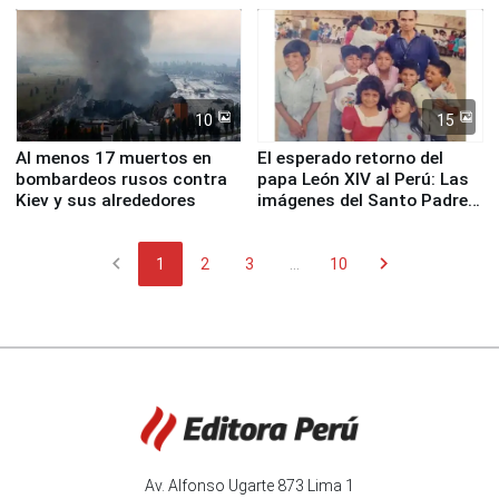
Fenómeno El Niño
de Chile
10
15
Al menos 17 muertos en
El esperado retorno del
bombardeos rusos contra
papa León XIV al Perú: Las
Kiev y sus alrededores
imágenes del Santo Padre
en su labor pastoral en
nuestro país
chevron_left
chevron_right
1
2
3
...
10
Av. Alfonso Ugarte 873 Lima 1