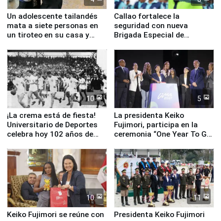
Un adolescente tailandés
Callao fortalece la
mata a siete personas en
seguridad con nueva
un tiroteo en su casa y
Brigada Especial de
escuela
Turismo y moderno
equipamiento para
Serenazgo
10
5
¡La crema está de fiesta!
La presidenta Keiko
Universitario de Deportes
Fujimori, participa en la
celebra hoy 102 años de
ceremonia “One Year To Go
fundación
de Lima 2027”
10
11
Keiko Fujimori se reúne con
Presidenta Keiko Fujimori