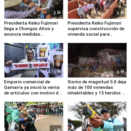
8
6
Presidenta Keiko Fujimori
Presidenta Keiko Fujimori
llega a Chongos Altos y
supervisa construcción de
anuncia medidas
vivienda social para
inmediatas en vivienda,
familias afectadas por
educación, salud y empleo
sismo en Junín
5
6
Emporio comercial de
Sismo de magnitud 5.0 deja
Gamarra ya inició la venta
más de 100 viviendas
de artículos con motivo de
inhabitables y 15 heridos en
la visita del papa León XIV
Junín
4
8