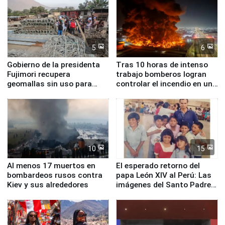
5
6
Gobierno de la presidenta
Tras 10 horas de intenso
Fujimori recupera
trabajo bomberos logran
geomallas sin uso para
controlar el incendio en una
proteger Santa Eulalia ante
planta química de Santiago
Fenómeno El Niño
de Chile
10
15
Al menos 17 muertos en
El esperado retorno del
bombardeos rusos contra
papa León XIV al Perú: Las
Kiev y sus alrededores
imágenes del Santo Padre
en su labor pastoral en
nuestro país