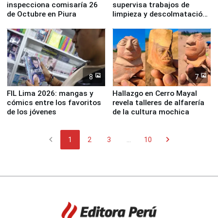
inspecciona comisaría 26
supervisa trabajos de
de Octubre en Piura
limpieza y descolmatación
en río Piura
8
7
FIL Lima 2026: mangas y
Hallazgo en Cerro Mayal
cómics entre los favoritos
revela talleres de alfarería
de los jóvenes
de la cultura mochica
chevron_left
chevron_right
1
2
3
...
10