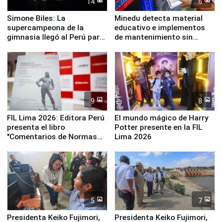
14
6
Simone Biles: La
Minedu detecta material
supercampeona de la
educativo e implementos
gimnasia llegó al Perú para
de mantenimiento sin
empezar cuenta regresiva a
distribuir en almacenes de
Panamericanos Lima 2027
la UGEL 2
9
8
FIL Lima 2026: Editora Perú
El mundo mágico de Harry
presenta el libro
Potter presente en la FIL
"Comentarios de Normas
Lima 2026
Legales: Laboral Vl .
Derecho Colectivo"
5
7
Presidenta Keiko Fujimori,
Presidenta Keiko Fujimori,