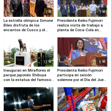
7
7
La estrella olímpica Simone
Presidenta Keiko Fujimori
Biles disfruta de los
realiza visita de trabajo a
encantos de Cusco y el
planta de Coca-Cola en
Valle Sagrado
Pucusana
12
5
Inauguran en Miraflores el
Presidenta Keiko Fujimori
parque japonés Shibuya
participa en sesión
con la estatua del famoso
solemne por el Día del Juez
perro Hachiko
y la Jueza