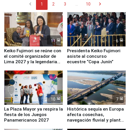
chevron_left
chevron_right
1
2
3
...
10
11
6
Keiko Fujimori se reúne con
Presidenta Keiko Fujimori
el comité organizador de
asiste al concurso
Lima 2027 y la legendaria
ecuestre “Copa Junín”
Simone Biles
10
7
La Plaza Mayor ya respira la
Histórica sequía en Europa
fiesta de los Juegos
afecta cosechas,
Panamericanos 2027
navegación fluvial y plantas
nucleares