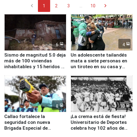
chevron_left
chevron_right
1
2
3
...
10
6
4
Sismo de magnitud 5.0 deja
Un adolescente tailandés
más de 100 viviendas
mata a siete personas en
inhabitables y 15 heridos en
un tiroteo en su casa y
Junín
escuela
8
10
Callao fortalece la
¡La crema está de fiesta!
seguridad con nueva
Universitario de Deportes
Brigada Especial de
celebra hoy 102 años de
Turismo y moderno
fundación