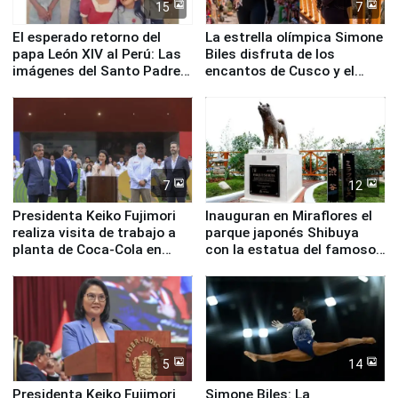
15
7
El esperado retorno del
La estrella olímpica Simone
papa León XIV al Perú: Las
Biles disfruta de los
imágenes del Santo Padre
encantos de Cusco y el
en su labor pastoral en
Valle Sagrado
nuestro país
7
12
Presidenta Keiko Fujimori
Inauguran en Miraflores el
realiza visita de trabajo a
parque japonés Shibuya
planta de Coca-Cola en
con la estatua del famoso
Pucusana
perro Hachiko
5
14
Presidenta Keiko Fujimori
Simone Biles: La