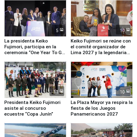
equipamiento para
Serenazgo
5
10
La presidenta Keiko
Keiko Fujimori se reúne con
Fujimori, participa en la
el comité organizador de
ceremonia “One Year To Go
Lima 2027 y la legendaria
de Lima 2027”
Simone Biles
11
10
Presidenta Keiko Fujimori
La Plaza Mayor ya respira la
asiste al concurso
fiesta de los Juegos
ecuestre “Copa Junín”
Panamericanos 2027