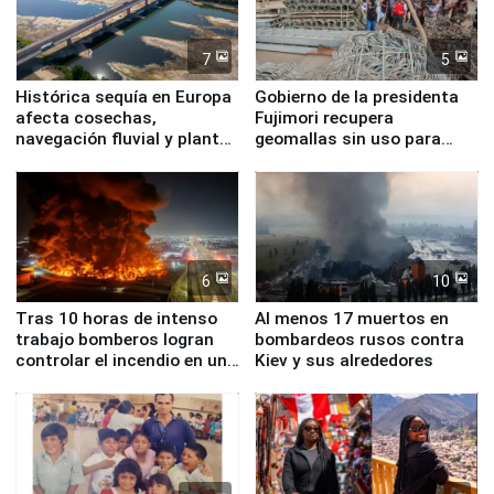
7
5
Histórica sequía en Europa
Gobierno de la presidenta
afecta cosechas,
Fujimori recupera
navegación fluvial y plantas
geomallas sin uso para
nucleares
proteger Santa Eulalia ante
Fenómeno El Niño
6
10
Tras 10 horas de intenso
Al menos 17 muertos en
trabajo bomberos logran
bombardeos rusos contra
controlar el incendio en una
Kiev y sus alrededores
planta química de Santiago
de Chile