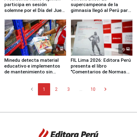
participa en sesión
supercampeona de la
solemne por el Día del Juez
gimnasia llegó al Perú para
y la Jueza
empezar cuenta regresiva a
Panamericanos Lima 2027
6
9
Minedu detecta material
FIL Lima 2026: Editora Perú
educativo e implementos
presenta el libro
de mantenimiento sin
"Comentarios de Normas
distribuir en almacenes de
Legales: Laboral Vl .
la UGEL 2
Derecho Colectivo"
chevron_left
chevron_right
1
2
3
...
10