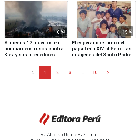
Fenómeno El Niño
de Chile
10
15
Al menos 17 muertos en
El esperado retorno del
bombardeos rusos contra
papa León XIV al Perú: Las
Kiev y sus alrededores
imágenes del Santo Padre
en su labor pastoral en
nuestro país
chevron_left
chevron_right
1
2
3
...
10
Av. Alfonso Ugarte 873 Lima 1