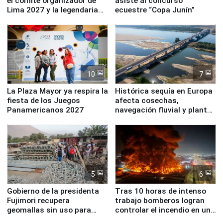
el comité organizador de
asiste al concurso
Lima 2027 y la legendaria
ecuestre “Copa Junín”
Simone Biles
10
7
La Plaza Mayor ya respira la
Histórica sequía en Europa
fiesta de los Juegos
afecta cosechas,
Panamericanos 2027
navegación fluvial y plantas
nucleares
5
6
Gobierno de la presidenta
Tras 10 horas de intenso
Fujimori recupera
trabajo bomberos logran
geomallas sin uso para
controlar el incendio en una
proteger Santa Eulalia ante
planta química de Santiago