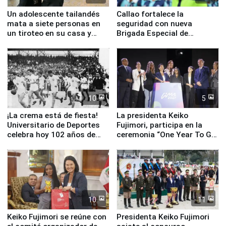
Un adolescente tailandés
Callao fortalece la
mata a siete personas en
seguridad con nueva
un tiroteo en su casa y
Brigada Especial de
escuela
Turismo y moderno
equipamiento para
Serenazgo
10
5
¡La crema está de fiesta!
La presidenta Keiko
Universitario de Deportes
Fujimori, participa en la
celebra hoy 102 años de
ceremonia “One Year To Go
fundación
de Lima 2027”
10
11
Keiko Fujimori se reúne con
Presidenta Keiko Fujimori