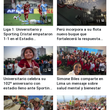
12
11
Liga 1: Universitario y
Perú incorpora a su flota
Sporting Cristal empataron
nuevo buque que
1-1 en el Estadio
fortalecerá la respuesta
Monumental
ante el fenómeno El Niño
12
7
Universitario celebra su
Simone Biles comparte en
102º aniversario con
Lima un mensaje sobre
estadio lleno ante Sporting
salud mental y bienestar
Cristal