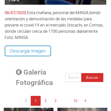
06/07/2020
Esta mañana, personal del MINSA brindó
orientación y demostración de las medidas para
prevenir el covid-19 en el mercado Unicachi, en Comas,
donde circulan cerca de 1700 personas diariamente.
Foto: MINSA
Descargar Imagen
Galería
Buscar
Fotográfica
chevron_left
chevron_right
1
2
3
...
10