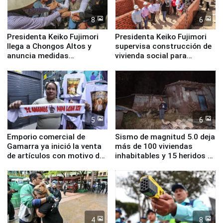
8
6
Presidenta Keiko Fujimori
Presidenta Keiko Fujimori
llega a Chongos Altos y
supervisa construcción de
anuncia medidas
vivienda social para
inmediatas en vivienda,
familias afectadas por
educación, salud y empleo
sismo en Junín
5
6
Emporio comercial de
Sismo de magnitud 5.0 deja
Gamarra ya inició la venta
más de 100 viviendas
de artículos con motivo de
inhabitables y 15 heridos en
la visita del papa León XIV
Junín
4
8