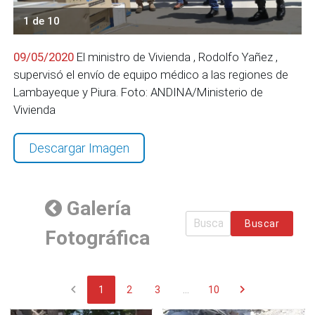
1 de 10
09/05/2020
El ministro de Vivienda , Rodolfo Yañez ,
supervisó el envío de equipo médico a las regiones de
Lambayeque y Piura. Foto: ANDINA/Ministerio de
Vivienda
Descargar Imagen
Galería
Buscar
Fotográfica
chevron_left
chevron_right
1
2
3
...
10