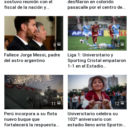
sostuvo reunión con el
desfilaron en colorido
fiscal de la nación y
pasacalle por el centro de
ministros de Estado
Lima
8
12
Fallece Jorge Messi, padre
Liga 1: Universitario y
del astro argentino
Sporting Cristal empataron
1-1 en el Estadio
Monumental
11
12
Perú incorpora a su flota
Universitario celebra su
nuevo buque que
102º aniversario con
fortalecerá la respuesta
estadio lleno ante Sporting
ante el fenómeno El Niño
Cristal