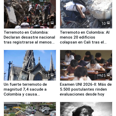
8
10
Terremoto en Colombia:
Terremoto en Colombia: Al
Declaran desastre nacional
menos 20 edificios
tras registrarse al menos
colapsan en Cali tras el
71 fallecidos
sismo de magnitud 7,4
17
15
Un fuerte terremoto de
Examen UNI 2026-II: Más de
magnitud 7,4 sacude a
5.500 postulantes rinden
Colombia y causa
evaluaciones desde hoy
evacuaciones en Bogotá