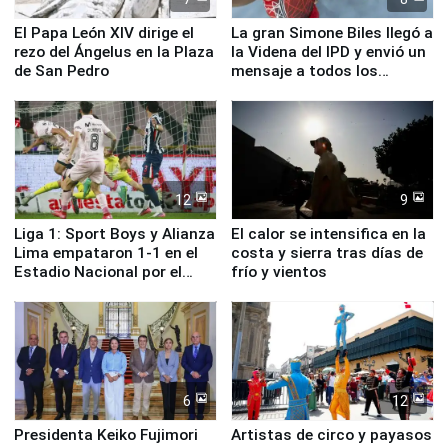
El Papa León XIV dirige el
La gran Simone Biles llegó a
rezo del Ángelus en la Plaza
la Videna del IPD y envió un
de San Pedro
mensaje a todos los
deportistas del Perú
12
9
Liga 1: Sport Boys y Alianza
El calor se intensifica en la
Lima empataron 1-1 en el
costa y sierra tras días de
Estadio Nacional por el
frío y vientos
Torneo Clausura
6
12
Presidenta Keiko Fujimori
Artistas de circo y payasos