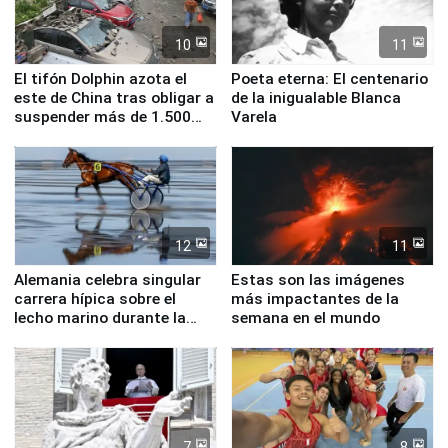
10
11
El tifón Dolphin azota el
Poeta eterna: El centenario
este de China tras obligar a
de la inigualable Blanca
suspender más de 1.500
Varela
vuelos
12
11
Alemania celebra singular
Estas son las imágenes
carrera hípica sobre el
más impactantes de la
lecho marino durante la
semana en el mundo
marea baja
7
8