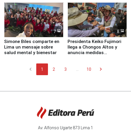
7
8
Simone Biles comparte en
Presidenta Keiko Fujimori
Lima un mensaje sobre
llega a Chongos Altos y
salud mental y bienestar
anuncia medidas
inmediatas en vivienda,
educación, salud y empleo
chevron_left
chevron_right
1
2
3
...
10
Av. Alfonso Ugarte 873 Lima 1