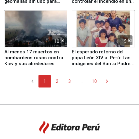
geomallas sin uso para
controlar el incendio en una
proteger Santa Eulalia ante
planta química de Santiago
Fenómeno El Niño
de Chile
10
15
Al menos 17 muertos en
El esperado retorno del
bombardeos rusos contra
papa León XIV al Perú: Las
Kiev y sus alrededores
imágenes del Santo Padre
en su labor pastoral en
nuestro país
chevron_left
chevron_right
1
2
3
...
10