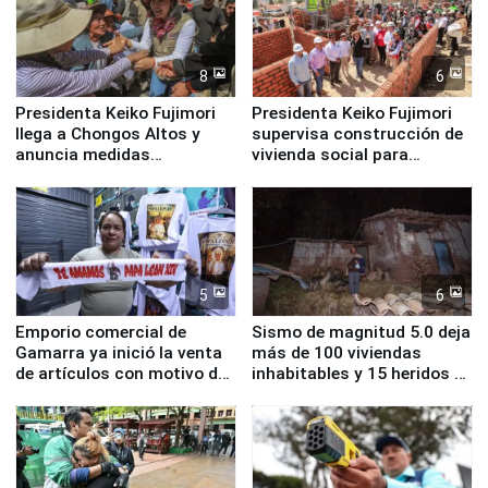
8
6
Presidenta Keiko Fujimori
Presidenta Keiko Fujimori
llega a Chongos Altos y
supervisa construcción de
anuncia medidas
vivienda social para
inmediatas en vivienda,
familias afectadas por
educación, salud y empleo
sismo en Junín
5
6
Emporio comercial de
Sismo de magnitud 5.0 deja
Gamarra ya inició la venta
más de 100 viviendas
de artículos con motivo de
inhabitables y 15 heridos en
la visita del papa León XIV
Junín