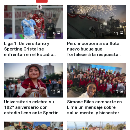
9
11
Liga 1: Universitario y
Perú incorpora a su flota
Sporting Cristal se
nuevo buque que
enfrentan en el Estadio
fortalecerá la respuesta
Monumental
ante el fenómeno El Niño
12
7
Universitario celebra su
Simone Biles comparte en
102º aniversario con
Lima un mensaje sobre
estadio lleno ante Sporting
salud mental y bienestar
Cristal