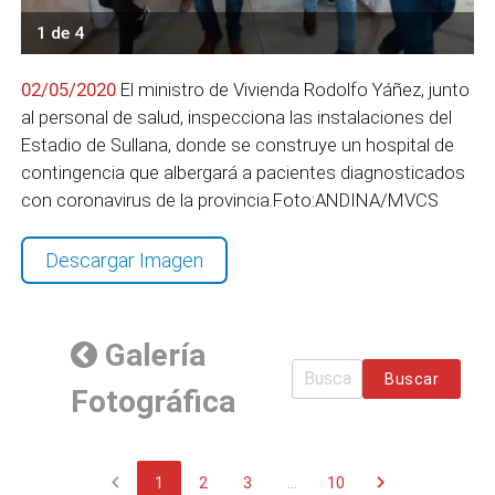
1 de 4
02/05/2020
El ministro de Vivienda Rodolfo Yáñez, junto
al personal de salud, inspecciona las instalaciones del
Estadio de Sullana, donde se construye un hospital de
contingencia que albergará a pacientes diagnosticados
con coronavirus de la provincia.Foto:ANDINA/MVCS
Descargar Imagen
Galería
Buscar
Fotográfica
chevron_left
chevron_right
1
2
3
...
10