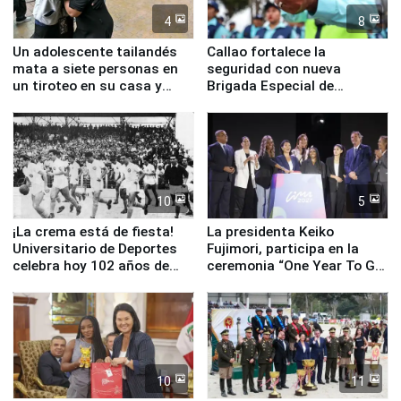
4
8
Un adolescente tailandés
Callao fortalece la
mata a siete personas en
seguridad con nueva
un tiroteo en su casa y
Brigada Especial de
escuela
Turismo y moderno
equipamiento para
Serenazgo
10
5
¡La crema está de fiesta!
La presidenta Keiko
Universitario de Deportes
Fujimori, participa en la
celebra hoy 102 años de
ceremonia “One Year To Go
fundación
de Lima 2027”
10
11