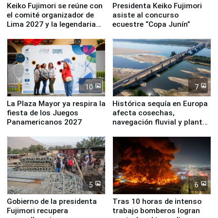
Keiko Fujimori se reúne con
Presidenta Keiko Fujimori
el comité organizador de
asiste al concurso
Lima 2027 y la legendaria
ecuestre “Copa Junín”
Simone Biles
10
7
La Plaza Mayor ya respira la
Histórica sequía en Europa
fiesta de los Juegos
afecta cosechas,
Panamericanos 2027
navegación fluvial y plantas
nucleares
5
6
Gobierno de la presidenta
Tras 10 horas de intenso
Fujimori recupera
trabajo bomberos logran