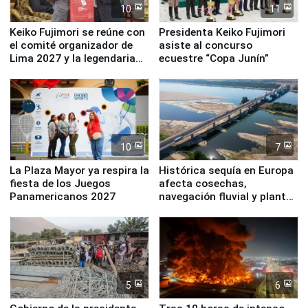
10
11
Keiko Fujimori se reúne con
Presidenta Keiko Fujimori
el comité organizador de
asiste al concurso
Lima 2027 y la legendaria
ecuestre “Copa Junín”
Simone Biles
10
7
La Plaza Mayor ya respira la
Histórica sequía en Europa
fiesta de los Juegos
afecta cosechas,
Panamericanos 2027
navegación fluvial y plantas
nucleares
5
6