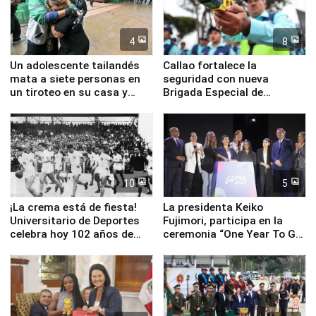
4
8
Un adolescente tailandés
Callao fortalece la
mata a siete personas en
seguridad con nueva
un tiroteo en su casa y
Brigada Especial de
escuela
Turismo y moderno
equipamiento para
Serenazgo
10
5
¡La crema está de fiesta!
La presidenta Keiko
Universitario de Deportes
Fujimori, participa en la
celebra hoy 102 años de
ceremonia “One Year To Go
fundación
de Lima 2027”