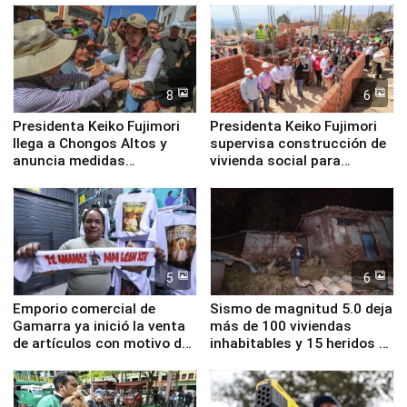
8
6
Presidenta Keiko Fujimori
Presidenta Keiko Fujimori
llega a Chongos Altos y
supervisa construcción de
anuncia medidas
vivienda social para
inmediatas en vivienda,
familias afectadas por
educación, salud y empleo
sismo en Junín
5
6
Emporio comercial de
Sismo de magnitud 5.0 deja
Gamarra ya inició la venta
más de 100 viviendas
de artículos con motivo de
inhabitables y 15 heridos en
la visita del papa León XIV
Junín