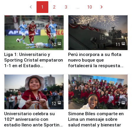
chevron_left
chevron_right
1
2
3
...
10
12
11
Liga 1: Universitario y
Perú incorpora a su flota
Sporting Cristal empataron
nuevo buque que
1-1 en el Estadio
fortalecerá la respuesta
Monumental
ante el fenómeno El Niño
12
7
Universitario celebra su
Simone Biles comparte en
102º aniversario con
Lima un mensaje sobre
estadio lleno ante Sporting
salud mental y bienestar
Cristal