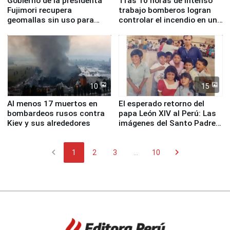
Gobierno de la presidenta
Tras 10 horas de intenso
Fujimori recupera
trabajo bomberos logran
geomallas sin uso para
controlar el incendio en una
proteger Santa Eulalia ante
planta química de Santiago
Fenómeno El Niño
de Chile
10
15
Al menos 17 muertos en
El esperado retorno del
bombardeos rusos contra
papa León XIV al Perú: Las
Kiev y sus alrededores
imágenes del Santo Padre
en su labor pastoral en
nuestro país
chevron_left
chevron_right
1
2
3
...
10