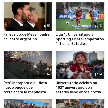
8
12
Fallece Jorge Messi, padre
Liga 1: Universitario y
del astro argentino
Sporting Cristal empataron
1-1 en el Estadio
Monumental
11
12
Perú incorpora a su flota
Universitario celebra su
nuevo buque que
102º aniversario con
fortalecerá la respuesta
estadio lleno ante Sporting
ante el fenómeno El Niño
Cristal