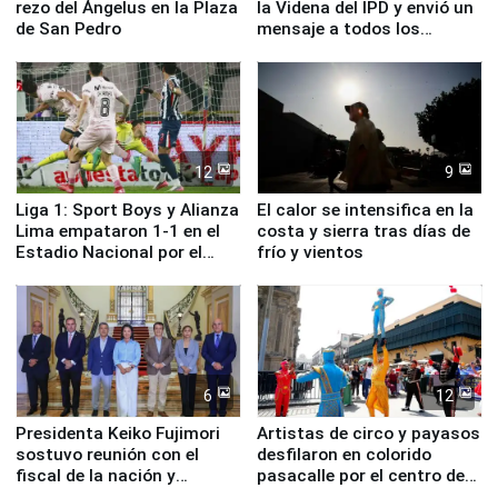
rezo del Ángelus en la Plaza
la Videna del IPD y envió un
de San Pedro
mensaje a todos los
deportistas del Perú
12
9
Liga 1: Sport Boys y Alianza
El calor se intensifica en la
Lima empataron 1-1 en el
costa y sierra tras días de
Estadio Nacional por el
frío y vientos
Torneo Clausura
6
12
Presidenta Keiko Fujimori
Artistas de circo y payasos
sostuvo reunión con el
desfilaron en colorido
fiscal de la nación y
pasacalle por el centro de
ministros de Estado
Lima