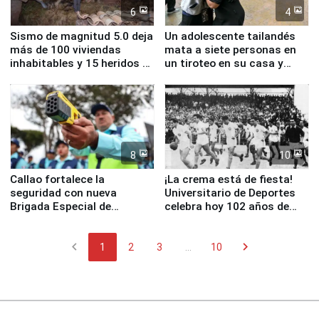
6
4
Sismo de magnitud 5.0 deja
Un adolescente tailandés
más de 100 viviendas
mata a siete personas en
inhabitables y 15 heridos en
un tiroteo en su casa y
Junín
escuela
8
10
Callao fortalece la
¡La crema está de fiesta!
seguridad con nueva
Universitario de Deportes
Brigada Especial de
celebra hoy 102 años de
Turismo y moderno
fundación
equipamiento para
chevron_left
chevron_right
Serenazgo
1
2
3
...
10