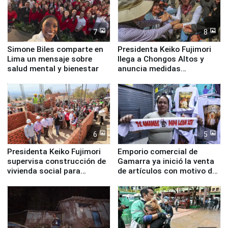
7
8
Simone Biles comparte en
Presidenta Keiko Fujimori
Lima un mensaje sobre
llega a Chongos Altos y
salud mental y bienestar
anuncia medidas
inmediatas en vivienda,
educación, salud y empleo
6
5
Presidenta Keiko Fujimori
Emporio comercial de
supervisa construcción de
Gamarra ya inició la venta
vivienda social para
de artículos con motivo de
familias afectadas por
la visita del papa León XIV
sismo en Junín