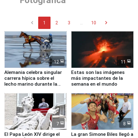
Fotográfica
chevron_left
chevron_right
1
2
3
...
10
12
11
Alemania celebra singular
Estas son las imágenes
carrera hípica sobre el
más impactantes de la
lecho marino durante la
semana en el mundo
marea baja
7
8
El Papa León XIV dirige el
La gran Simone Biles llegó a