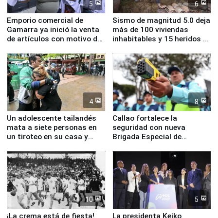
5
6
Emporio comercial de
Sismo de magnitud 5.0 deja
Gamarra ya inició la venta
más de 100 viviendas
de artículos con motivo de
inhabitables y 15 heridos en
la visita del papa León XIV
Junín
4
8
Un adolescente tailandés
Callao fortalece la
mata a siete personas en
seguridad con nueva
un tiroteo en su casa y
Brigada Especial de
escuela
Turismo y moderno
equipamiento para
Serenazgo
10
5
¡La crema está de fiesta!
La presidenta Keiko