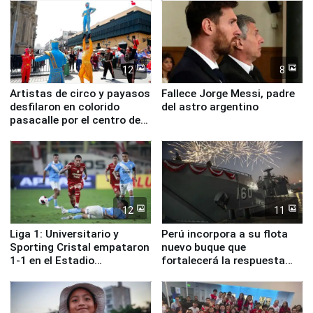
12
8
Artistas de circo y payasos
Fallece Jorge Messi, padre
desfilaron en colorido
del astro argentino
pasacalle por el centro de
Lima
12
11
Liga 1: Universitario y
Perú incorpora a su flota
Sporting Cristal empataron
nuevo buque que
1-1 en el Estadio
fortalecerá la respuesta
Monumental
ante el fenómeno El Niño