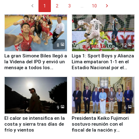
chevron_left
chevron_right
1
2
3
...
10
8
12
La gran Simone Biles llegó a
Liga 1: Sport Boys y Alianza
la Videna del IPD y envió un
Lima empataron 1-1 en el
mensaje a todos los
Estadio Nacional por el
deportistas del Perú
Torneo Clausura
9
6
El calor se intensifica en la
Presidenta Keiko Fujimori
costa y sierra tras días de
sostuvo reunión con el
frío y vientos
fiscal de la nación y
ministros de Estado