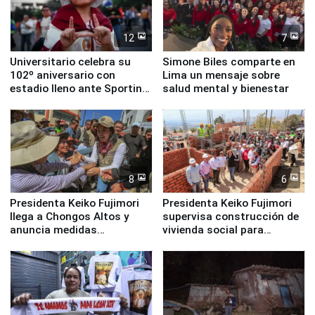
12
7
Universitario celebra su
Simone Biles comparte en
102º aniversario con
Lima un mensaje sobre
estadio lleno ante Sporting
salud mental y bienestar
Cristal
8
6
Presidenta Keiko Fujimori
Presidenta Keiko Fujimori
llega a Chongos Altos y
supervisa construcción de
anuncia medidas
vivienda social para
inmediatas en vivienda,
familias afectadas por
educación, salud y empleo
sismo en Junín