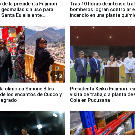
 de la presidenta Fujimori
Tras 10 horas de intenso tra
 geomallas sin uso para
bomberos logran controlar e
 Santa Eulalia ante
incendio en una planta quími
o El Niño
Santiago de Chile
7
lla olímpica Simone Biles
Presidenta Keiko Fujimori rea
 de los encantos de Cusco y
visita de trabajo a planta de
 Sagrado
Cola en Pucusana