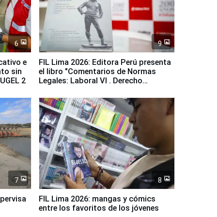
6
9
cativo e
FIL Lima 2026: Editora Perú presenta
to sin
el libro "Comentarios de Normas
a UGEL 2
Legales: Laboral Vl . Derecho
Colectivo"
7
8
upervisa
FIL Lima 2026: mangas y cómics
entre los favoritos de los jóvenes