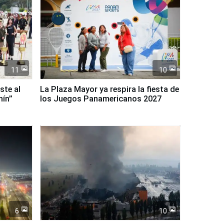
11
10
ste al
La Plaza Mayor ya respira la fiesta de
nín”
los Juegos Panamericanos 2027
6
10