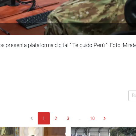
 presenta plataforma digital “ Te cuido Perú “. Foto: Mind
chevron_left
chevron_right
1
2
3
...
10