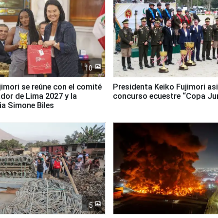
10
jimori se reúne con el comité
Presidenta Keiko Fujimori asi
dor de Lima 2027 y la
concurso ecuestre “Copa Ju
ia Simone Biles
5