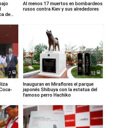
bajo
Al menos 17 muertos en bombardeos
l
rusos contra Kiev y sus alrededores
ca de
7
12
liza
Inauguran en Miraflores el parque
 Coca-
japonés Shibuya con la estatua del
famoso perro Hachiko