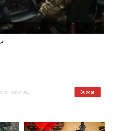
ef
Buscar