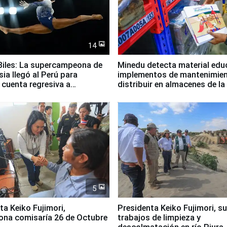
14
iles: La supercampeona de
Minedu detecta material edu
sia llegó al Perú para
implementos de mantenimien
cuenta regresiva a
distribuir en almacenes de l
icanos Lima 2027
5
jimori,
Presidenta Keiko Fujimori, s
ona comisaría 26 de Octubre
trabajos de limpieza y