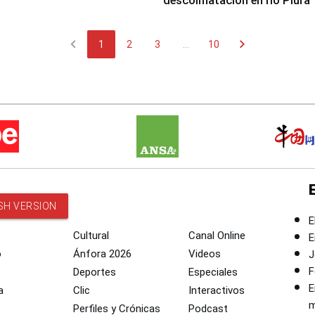
descolmatación en río Piura
chevron_left
chevron_right
1
2
3
...
10
SH VERSION
E
Cultural
Canal Online
E
o
Ánfora 2026
Videos
J
F
Deportes
Especiales
E
a
Clic
Interactivos
m
Perfiles y Crónicas
Podcast