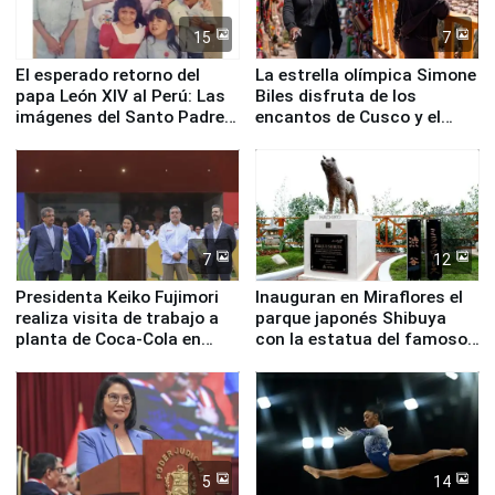
15
7
El esperado retorno del
La estrella olímpica Simone
papa León XIV al Perú: Las
Biles disfruta de los
imágenes del Santo Padre
encantos de Cusco y el
en su labor pastoral en
Valle Sagrado
nuestro país
7
12
Presidenta Keiko Fujimori
Inauguran en Miraflores el
realiza visita de trabajo a
parque japonés Shibuya
planta de Coca-Cola en
con la estatua del famoso
Pucusana
perro Hachiko
5
14