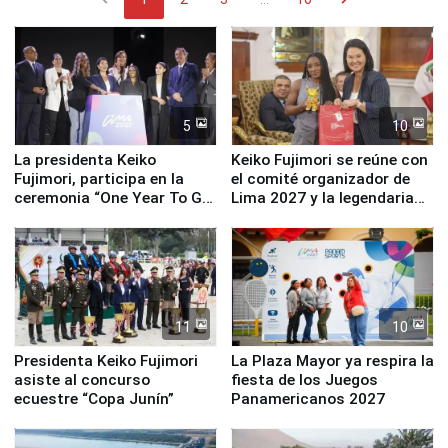
5
10
La presidenta Keiko
Keiko Fujimori se reúne con
Fujimori, participa en la
el comité organizador de
ceremonia “One Year To Go
Lima 2027 y la legendaria
de Lima 2027”
Simone Biles
11
10
Presidenta Keiko Fujimori
La Plaza Mayor ya respira la
asiste al concurso
fiesta de los Juegos
ecuestre “Copa Junín”
Panamericanos 2027