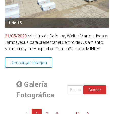
1 de 15
21/05/2020
Ministro de Defensa, Walter Martos, llega a
Lambayeque para presentar el Centro de Aislamiento
Voluntario y un Hospital de Campaña. Foto: MINDEF
Descargar Imagen
Galería
Buscar
Fotográfica
chevron_left
chevron_right
1
2
3
...
10