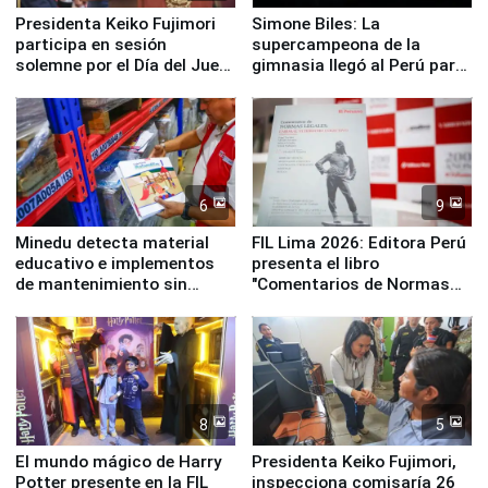
Presidenta Keiko Fujimori
Simone Biles: La
participa en sesión
supercampeona de la
solemne por el Día del Juez
gimnasia llegó al Perú para
y la Jueza
empezar cuenta regresiva a
Panamericanos Lima 2027
6
9
Minedu detecta material
FIL Lima 2026: Editora Perú
educativo e implementos
presenta el libro
de mantenimiento sin
"Comentarios de Normas
distribuir en almacenes de
Legales: Laboral Vl .
la UGEL 2
Derecho Colectivo"
8
5
El mundo mágico de Harry
Presidenta Keiko Fujimori,
Potter presente en la FIL
inspecciona comisaría 26