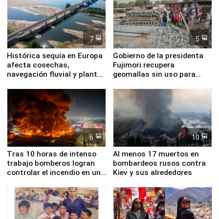
7
5
Histórica sequía en Europa
Gobierno de la presidenta
afecta cosechas,
Fujimori recupera
navegación fluvial y plantas
geomallas sin uso para
nucleares
proteger Santa Eulalia ante
Fenómeno El Niño
6
10
Tras 10 horas de intenso
Al menos 17 muertos en
trabajo bomberos logran
bombardeos rusos contra
controlar el incendio en una
Kiev y sus alrededores
planta química de Santiago
de Chile