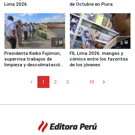
Lima 2026
de Octubre en Piura
7
8
Presidenta Keiko Fujimori,
FIL Lima 2026: mangas y
supervisa trabajos de
cómics entre los favoritos
limpieza y descolmatación
de los jóvenes
en río Piura
chevron_left
chevron_right
1
2
3
...
10